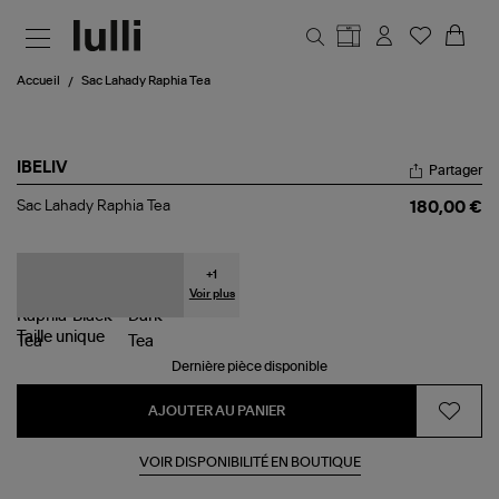
Aller au contenu principal
Accueil
Sac Lahady Raphia Tea
IBELIV
Partager
Sac
Sac Lahady Raphia Tea
180,00 €
Lahady
Raphia
Tea
+
1
Voir plus
Taille
unique
Dernière pièce disponible
AJOUTER AU PANIER
VOIR DISPONIBILITÉ EN BOUTIQUE