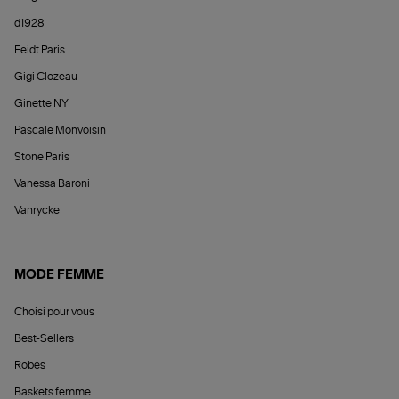
d1928
Feidt Paris
Gigi Clozeau
Ginette NY
Pascale Monvoisin
Stone Paris
Vanessa Baroni
Vanrycke
MODE FEMME
Choisi pour vous
Best-Sellers
Robes
Baskets femme