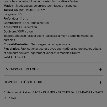
La couleur de la doublure peut varier d'un modèle à l'autre.
Made in :
Madagascar, selon des techniques artisanales.
Taille & Coupe :
Hauteur : 28 cm.
Longueur : 37 cm.
Profondeur : 14 cm.
Composition :
100% raphia naturel.
Anses : 100% cuir de zébu.
Doublure : 100% coton.
Tous les accessoires Ibeliv sont réalisés à la main à partir de matières
durables.
Conseil d'entretien :
Nettoyage chez un spécialiste.
Plus d'infos :
Fabrication artisanale avec des matières naturelles, les détails
et couleurs peuvent légèrement varier d'un modèle à l'autre.
(ref-LAHADYTEA)
LIVRAISON ET RETOUR
DISPONIBILITÉ BOUTIQUE
-
-
-
SACS
PANIERS
SACS EN PAILLE & RAPHIA
SACS
Collections similaires :
DE PLAGE