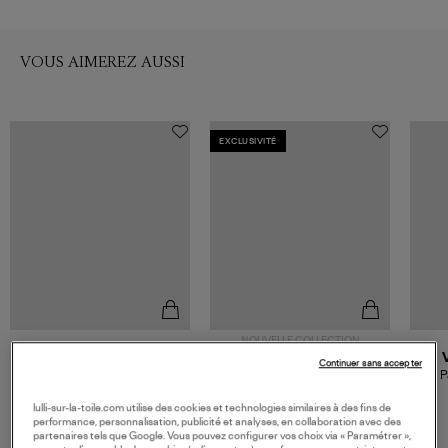
VOUS AIMEREZ AUSSI
EXCLUSIVITÉ
NOUVELLE COLLECTION
IBELIV
IBELIV
Continuer sans accepter
Sac Onja Raphia Tea
Sac Lahady Tea & Cuir Noir,
P
Exclusivité Lulli
190,00 €
210,00 €
lulli-sur-la-toile.com utilise des cookies et technologies similaires à des fins de
performance, personnalisation, publicité et analyses, en collaboration avec des
partenaires tels que Google. Vous pouvez configurer vos choix via « Paramétrer »,