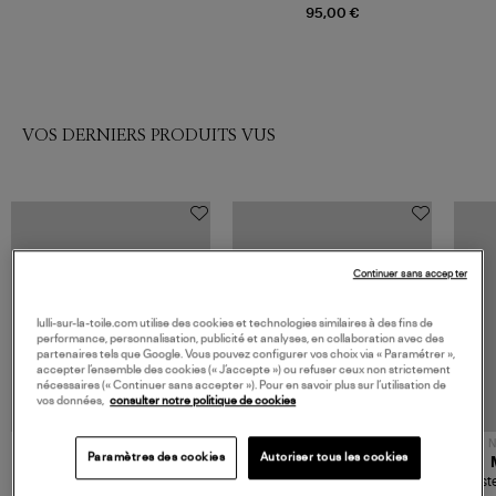
Blanc
95,00 €
VOS DERNIERS PRODUITS VUS
Continuer sans accepter
lulli-sur-la-toile.com utilise des cookies et technologies similaires à des fins de
performance, personnalisation, publicité et analyses, en collaboration avec des
partenaires tels que Google. Vous pouvez configurer vos choix via « Paramétrer »,
accepter l’ensemble des cookies (« J’accepte ») ou refuser ceux non strictement
nécessaires (« Continuer sans accepter »). Pour en savoir plus sur l’utilisation de
vos données,
consulter notre politique de cookies
NOUVELLE COLLECTION
N
Paramètres des cookies
Autoriser tous les cookies
JEROME DREYFUSS
TORAL
Sac Bobi S Cuir Lamé
Mocassins Killian Sport
Veste