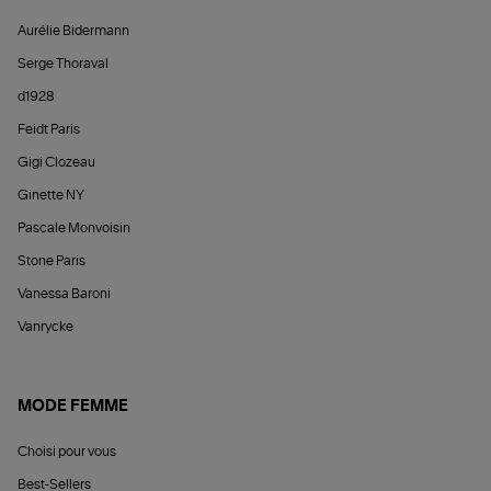
Aurélie Bidermann
Serge Thoraval
d1928
Feidt Paris
Gigi Clozeau
Ginette NY
Pascale Monvoisin
Stone Paris
Vanessa Baroni
Vanrycke
MODE FEMME
Choisi pour vous
Best-Sellers