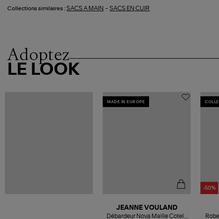
-
SACS A MAIN
SACS EN CUIR
Collections similaires :
Adoptez
LE LOOK
MADE IN EUROPE
COLLE
-50%
JEANNE VOULAND
Débardeur Nova Maille Cotelé
Robe 