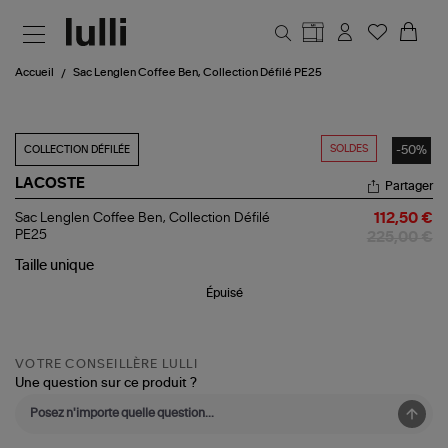
Aller au contenu principal
Accueil
Sac Lenglen Coffee Ben, Collection Défilé PE25
SOLDES
-50%
COLLECTION DÉFILÉE
LACOSTE
Partager
Sac
Sac Lenglen Coffee Ben, Collection Défilé
112,50 €
Lenglen
PE25
225,00 €
Coffee
Ben,
Taille
unique
Collection
Épuisé
Défilé
PE25
VOTRE CONSEILLÈRE LULLI
Une question sur ce produit ?