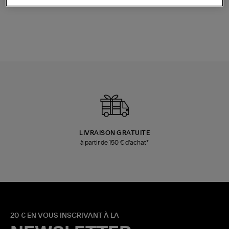
Champagne
Mousse
480,00 €
189,00 €
LIVRAISON GRATUITE
à partir de 150 € d'achat*
20 € EN VOUS INSCRIVANT À LA