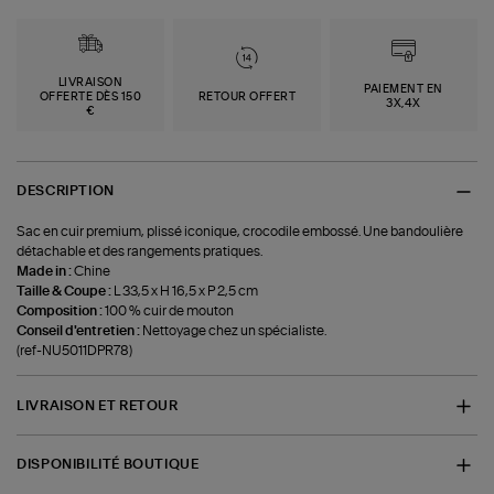
LIVRAISON
PAIEMENT EN
OFFERTE DÈS 150
RETOUR OFFERT
3X,4X
€
DESCRIPTION
Sac en cuir premium, plissé iconique, crocodile embossé. Une bandoulière
détachable et des rangements pratiques.
Made in :
Chine
Taille & Coupe :
L 33,5 x H 16,5 x P 2,5 cm
Composition :
100 % cuir de mouton
Conseil d'entretien :
Nettoyage chez un spécialiste.
(ref-NU5011DPR78)
LIVRAISON ET RETOUR
DISPONIBILITÉ BOUTIQUE