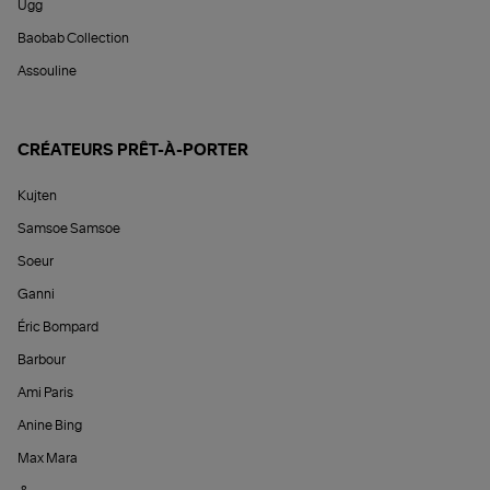
Ugg
Baobab Collection
Assouline
CRÉATEURS PRÊT-À-PORTER
Kujten
Samsoe Samsoe
Soeur
Ganni
Éric Bompard
Barbour
Ami Paris
Anine Bing
Max Mara