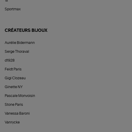
&
Sportmax
CRÉATEURS BIJOUX
Aurélie Bidermann
Serge Thoraval
d1928
Feidt Paris
Gigi Clozeau
Ginette NY
Pascale Monvoisin
Stone Paris
Vanessa Baroni
Vanrycke