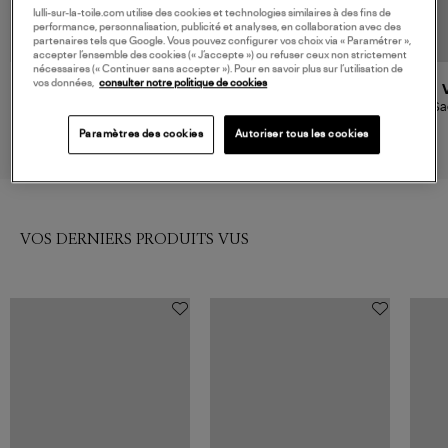
lulli-sur-la-toile.com utilise des cookies et technologies similaires à des fins de
performance, personnalisation, publicité et analyses, en collaboration avec des
partenaires tels que Google. Vous pouvez configurer vos choix via « Paramétrer »,
accepter l’ensemble des cookies (« J’accepte ») ou refuser ceux non strictement
nécessaires (« Continuer sans accepter »). Pour en savoir plus sur l’utilisation de
vos données,
consulter notre politique de cookies
JEROME DREYFUSS
JEROME DREYFUSS
Sac Léon M Chocolat, Capsule
Sac Léon L Chocolat, Capsule
Sa
Free Style
Free Style
420,00 €
490,00 €
Paramètres des cookies
Autoriser tous les cookies
VOS DERNIERS PRODUITS VUS