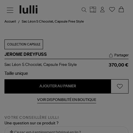
Aller au contenu principal
Accueil
Sac Léon S Chocolat, Capsule Free Style
COLLECTION CAPSULE
JEROME DREYFUSS
Partager
Sac
Sac Léon S Chocolat, Capsule Free Style
370,00 €
Léon
S
Taille
unique
Chocolat,
Capsule
AJOUTER AU PANIER
Free
Style
VOIR DISPONIBILITÉ EN BOUTIQUE
VOTRE CONSEILLÈRE LULLI
Une question sur ce produit ?
Ce sac est-il entièrement fabriqué en lin ?