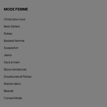
MODE FEMME
Choisi pour vous
Best-Sellers
Robes
Baskets femme
Sweatshirt
Jeans
Sacs à main
Bijoux tendances
Doudounes et Parkas
Maison déco
Beauté
Conseil Mode