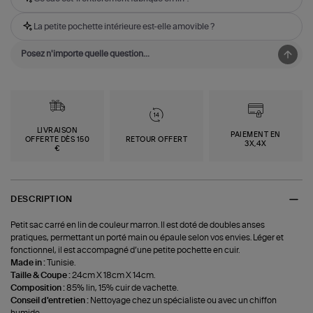
La petite pochette intérieure est-elle amovible ?
LIVRAISON
PAIEMENT EN
OFFERTE DÈS 150
RETOUR OFFERT
3X,4X
€
DESCRIPTION
Petit sac carré en lin de couleur marron. Il est doté de doubles anses
pratiques, permettant un porté main ou épaule selon vos envies. Léger et
fonctionnel, il est accompagné d’une petite pochette en cuir.
Made in :
Tunisie.
Taille & Coupe :
24cm X 18cm X 14cm.
Composition :
85% lin, 15% cuir de vachette.
Conseil d'entretien :
Nettoyage chez un spécialiste ou avec un chiffon
humide.