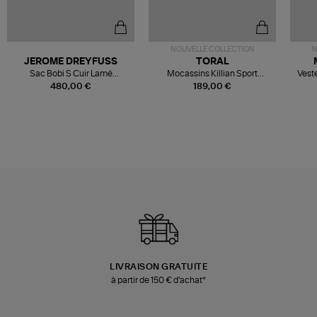
NOUVELLE COLLECTION
N
JEROME DREYFUSS
TORAL
Sac Bobi S Cuir Lamé
Mocassins Killian Sport
Veste
Champagne
Mousse
480,00 €
189,00 €
LIVRAISON GRATUITE
à partir de 150 € d'achat*