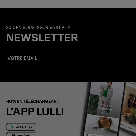
20 € EN VOUS INSCRIVANT À LA
NEWSLETTER
-10% EN TÉLÉCHARGEANT
L'APP LULLI