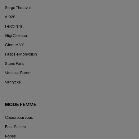
Serge Thoraval
d1928
Feidt Paris
Gigi Clozeau
Ginette NY
Pascale Monvoisin
Stone Paris
Vanessa Baroni
Vanrycke
MODE FEMME
Choisi pour vous
Best-Sellers
Robes