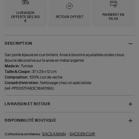
LIVRAISON
PAIEMENT EN
OFFERTE DÈS 150
RETOUR OFFERT
3X,4X
€
DESCRIPTION
Sac porté épaule en cuir brillant. Anse à boutons ajustables styles clous.
Boucle décorative sur la anse en métal argenté.
Made in :
Tunisie
Taille & Coupe :
37 x 29 x 12 cm
Composition :
100% cuir de vache.
Conseil d'entretien :
Nettoyage chez un spécialiste.
(ref-PP0037FAB3C16M01BK)
LIVRAISON ET RETOUR
DISPONIBILITÉ BOUTIQUE
-
SACS A MAIN
SACS EN CUIR
Collections similaires :