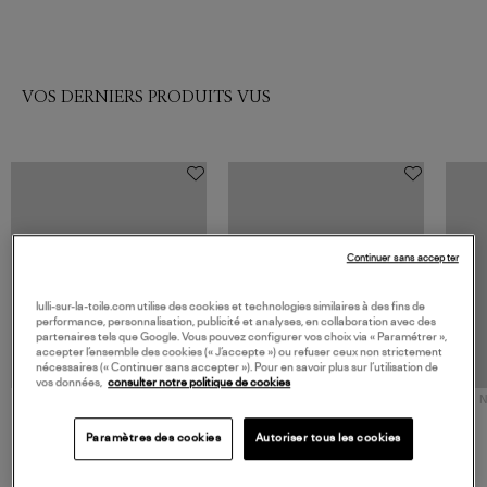
VOS DERNIERS PRODUITS VUS
Continuer sans accepter
lulli-sur-la-toile.com utilise des cookies et technologies similaires à des fins de
performance, personnalisation, publicité et analyses, en collaboration avec des
partenaires tels que Google. Vous pouvez configurer vos choix via « Paramétrer »,
accepter l’ensemble des cookies (« J’accepte ») ou refuser ceux non strictement
nécessaires (« Continuer sans accepter »). Pour en savoir plus sur l’utilisation de
vos données,
consulter notre politique de cookies
NOUVELLE COLLECTION
N
JEROME DREYFUSS
TORAL
Sac Bobi S Cuir Lamé
Mocassins Killian Sport
Paramètres des cookies
Autoriser tous les cookies
Champagne
Mousse
480,00 €
189,00 €