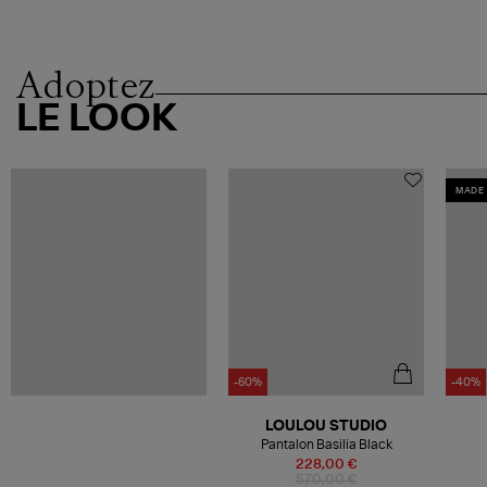
Adoptez
LE LOOK
MADE 
-60%
-40%
LOULOU STUDIO
Pantalon Basilia Black
228,00 €
570,00 €