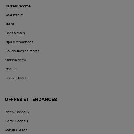
Baskets femme
Sweatshirt
Jeans
Sacs à main
Bijoux tendances
Doudounes et Parkas
Maison déco
Beauté
Conseil Mode
OFFRES ET TENDANCES
Idées Cadeaux
Carte Cadeau
Valeurs Sûres