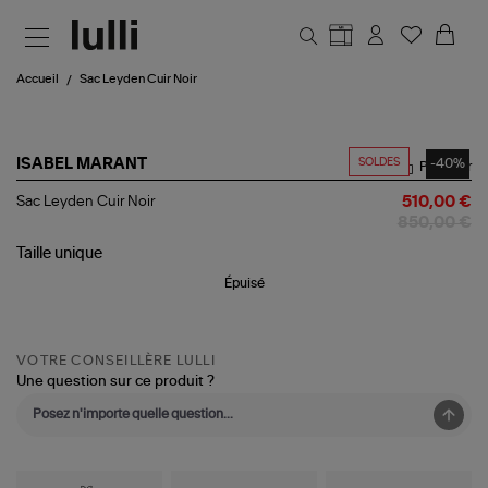
Aller au contenu principal
Accueil
Sac Leyden Cuir Noir
SOLDES
-40%
ISABEL MARANT
Partager
Sac
Sac Leyden Cuir Noir
510,00 €
Leyden
850,00 €
Cuir
Noir
Taille
unique
Épuisé
VOTRE CONSEILLÈRE LULLI
Une question sur ce produit ?