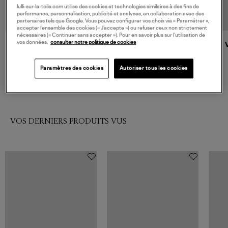
lulli-sur-la-toile.com utilise des cookies et technologies similaires à des fins de
performance, personnalisation, publicité et analyses, en collaboration avec des
partenaires tels que Google. Vous pouvez configurer vos choix via « Paramétrer »,
accepter l’ensemble des cookies (« J’accepte ») ou refuser ceux non strictement
nécessaires (« Continuer sans accepter »). Pour en savoir plus sur l’utilisation de
vos données,
consulter notre politique de cookies
IBELIV
VANESSA BRUNO
Sac Rio Raphia Tea
Panier Gm Sable/Noir
270,00 €
295,00 €
Paramètres des cookies
Autoriser tous les cookies
VOS DERNIERS PRODUITS VUS