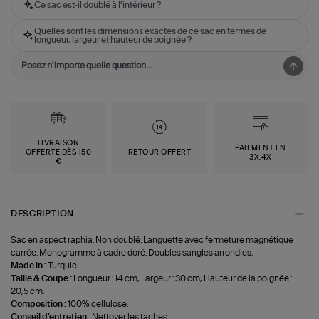
Ce sac est-il doublé à l'intérieur ?
Quelles sont les dimensions exactes de ce sac en termes de
longueur, largeur et hauteur de poignée ?
LIVRAISON
PAIEMENT EN
OFFERTE DÈS 150
RETOUR OFFERT
3X,4X
€
DESCRIPTION
Sac en aspect raphia. Non doublé. Languette avec fermeture magnétique
carrée. Monogramme à cadre doré. Doubles sangles arrondies.
Made in :
Turquie.
Taille & Coupe :
Longueur : 14 cm, Largeur : 30 cm, Hauteur de la poignée :
20,5 cm.
Composition :
100% cellulose.
Conseil d'entretien :
Nettoyer les taches.