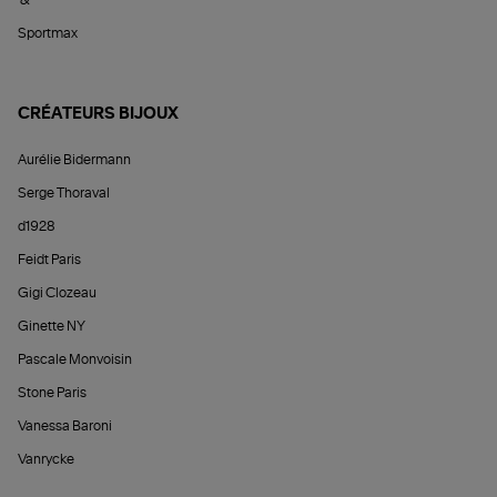
Sportmax
CRÉATEURS BIJOUX
Aurélie Bidermann
Serge Thoraval
d1928
Feidt Paris
Gigi Clozeau
Ginette NY
Pascale Monvoisin
Stone Paris
Vanessa Baroni
Vanrycke