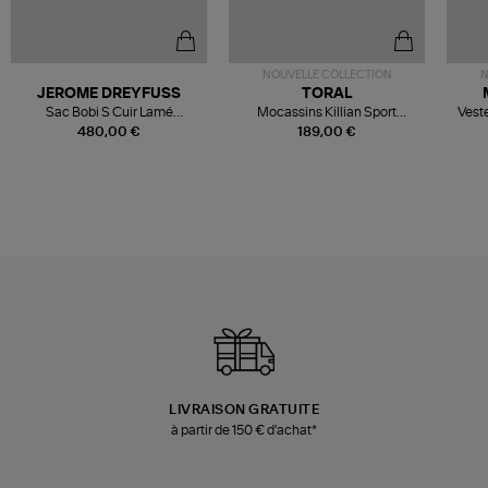
NOUVELLE COLLECTION
N
JEROME DREYFUSS
TORAL
Sac Bobi S Cuir Lamé
Mocassins Killian Sport
Veste
Champagne
Mousse
480,00 €
189,00 €
LIVRAISON GRATUITE
à partir de 150 € d'achat*