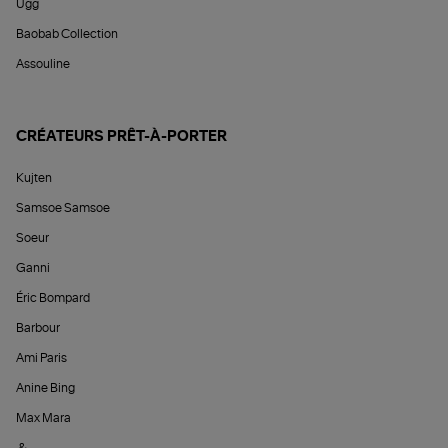
Ugg
Baobab Collection
Assouline
CRÉATEURS PRÊT-À-PORTER
Kujten
Samsoe Samsoe
Soeur
Ganni
Éric Bompard
Barbour
Ami Paris
Anine Bing
Max Mara
&