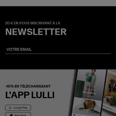
20 € EN VOUS INSCRIVANT À LA
NEWSLETTER
-10% EN TÉLÉCHARGEANT
L'APP LULLI