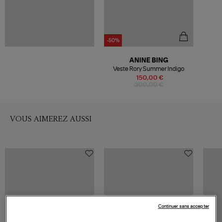
-50%
ANINE BING
Veste Rory Summer Indigo
150,00 €
300,00 €
VOUS AIMEREZ AUSSI
Continuer sans accepter