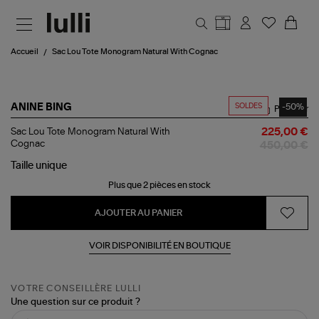
Aller au contenu principal
Accueil
Sac Lou Tote Monogram Natural With Cognac
SOLDES
-50%
ANINE BING
Partager
Sac
Sac Lou Tote Monogram Natural With
225,00 €
Lou
Cognac
450,00 €
Tote
Monogram
Taille
unique
Natural
Plus que 2 pièces en stock
With
Cognac
AJOUTER AU PANIER
VOIR DISPONIBILITÉ EN BOUTIQUE
VOTRE CONSEILLÈRE LULLI
Une question sur ce produit ?