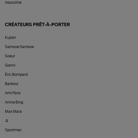
Assouline
CRÉATEURS PRÊT-À-PORTER
Kujten
Samsoe Samsoe
Soeur
Ganni
Éric Bompard
Barbour
Ami Paris
Anine Bing
Max Mara
&
Sportmax