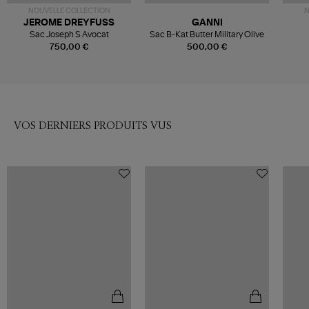
NOUVELLE COLLECTION
N
JEROME DREYFUSS
GANNI
Sac Joseph S Avocat
Sac B-Kat Butter Military Olive
750,00 €
500,00 €
VOS DERNIERS PRODUITS VUS