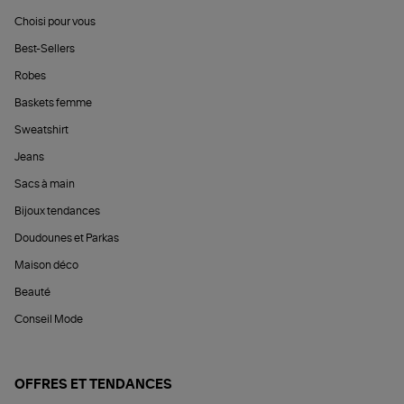
Choisi pour vous
Best-Sellers
Robes
Baskets femme
Sweatshirt
Jeans
Sacs à main
Bijoux tendances
Doudounes et Parkas
Maison déco
Beauté
Conseil Mode
OFFRES ET TENDANCES