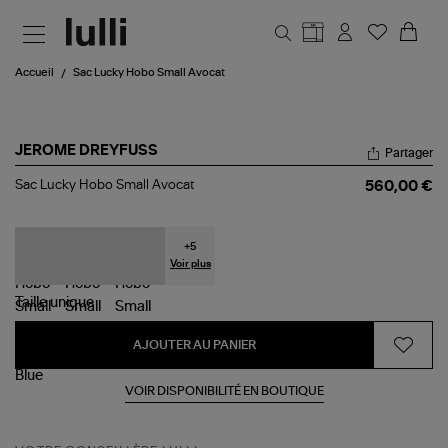
Aller au contenu principal
Accueil
Sac Lucky Hobo Small Avocat
JEROME DREYFUSS
Partager
Sac
Sac Lucky Hobo Small Avocat
560,00 €
Lucky
Hobo
Small
Avocat
+
5
Voir plus
Taille
unique
AJOUTER AU PANIER
VOIR DISPONIBILITÉ EN BOUTIQUE