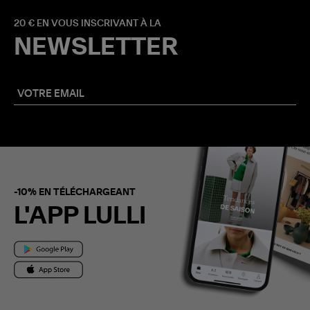
20 € EN VOUS INSCRIVANT À LA
NEWSLETTER
-10% EN TÉLÉCHARGEANT
L'APP LULLI