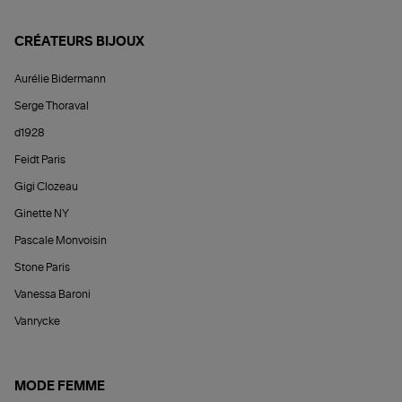
CRÉATEURS BIJOUX
Aurélie Bidermann
Serge Thoraval
d1928
Feidt Paris
Gigi Clozeau
Ginette NY
Pascale Monvoisin
Stone Paris
Vanessa Baroni
Vanrycke
MODE FEMME