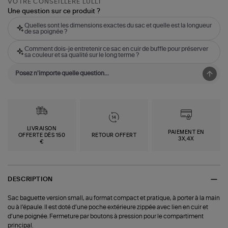
VOTRE CONSEILLÈRE LULLI
Une question sur ce produit ?
Quelles sont les dimensions exactes du sac et quelle est la longueur
de sa poignée ?
Comment dois-je entretenir ce sac en cuir de buffle pour préserver
sa couleur et sa qualité sur le long terme ?
LIVRAISON
PAIEMENT EN
OFFERTE DÈS 150
RETOUR OFFERT
3X,4X
€
DESCRIPTION
Sac baguette version small, au format compact et pratique, à porter à la main
ou à l’épaule. Il est doté d’une poche extérieure zippée avec lien en cuir et
d’une poignée. Fermeture par boutons à pression pour le compartiment
principal.