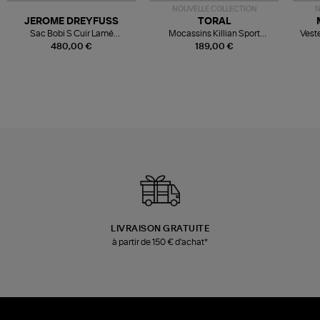
NOUVELLE COLLECTION
N
JEROME DREYFUSS
TORAL
Sac Bobi S Cuir Lamé
Mocassins Killian Sport
Veste
Champagne
Mousse
480,00 €
189,00 €
LIVRAISON GRATUITE
à partir de 150 € d'achat*