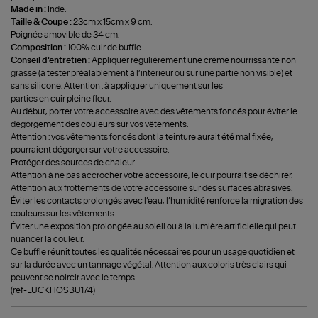
Made in :
Inde.
Taille & Coupe :
23cm x 15cm x 9 cm.
Poignée amovible de 34 cm.
Composition :
100% cuir de buffle.
Conseil d'entretien :
Appliquer régulièrement une crème nourrissante non
grasse (à tester préalablement à l’intérieur ou sur une partie non visible) et
sans silicone. Attention : à appliquer uniquement sur les
parties en cuir pleine fleur.
Au début, porter votre accessoire avec des vêtements foncés pour éviter le
dégorgement des couleurs sur vos vêtements.
Attention : vos vêtements foncés dont la teinture aurait été mal fixée,
pourraient dégorger sur votre accessoire.
Protéger des sources de chaleur
Attention à ne pas accrocher votre accessoire, le cuir pourrait se déchirer.
Attention aux frottements de votre accessoire sur des surfaces abrasives.
Éviter les contacts prolongés avec l’eau, l’humidité renforce la migration des
couleurs sur les vêtements.
Éviter une exposition prolongée au soleil ou à la lumière artificielle qui peut
nuancer la couleur.
Ce buffle réunit toutes les qualités nécessaires pour un usage quotidien et
sur la durée avec un tannage végétal. Attention aux coloris très clairs qui
peuvent se noircir avec le temps.
(ref-LUCKHOSBU174)