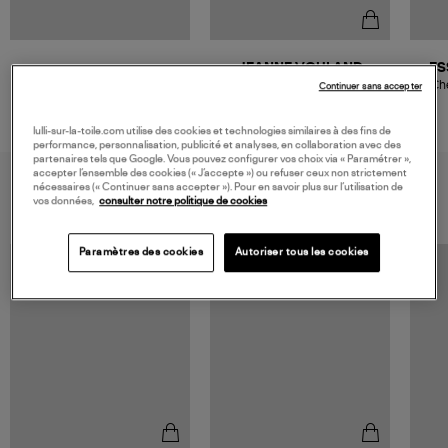
JEANNE VOULAND
ES
Débardeur Nova Maille Cotelé
Che
Continuer sans accepter
Blanc
95,00 €
lulli-sur-la-toile.com utilise des cookies et technologies similaires à des fins de
performance, personnalisation, publicité et analyses, en collaboration avec des
partenaires tels que Google. Vous pouvez configurer vos choix via « Paramétrer »,
accepter l’ensemble des cookies (« J’accepte ») ou refuser ceux non strictement
VOUS AIMEREZ AUSSI
nécessaires (« Continuer sans accepter »). Pour en savoir plus sur l’utilisation de
vos données,
consulter notre politique de cookies
Paramètres des cookies
Autoriser tous les cookies