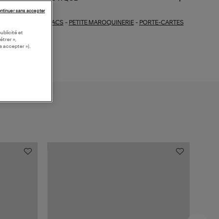
ntinuer sans accepter
SACS
-
PETITE MAROQUINERIE
-
PORTE-CARTES
ections similaires :
ublicité et
étrer »,
s accepter »).