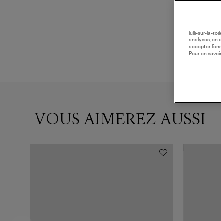
lulli-sur-la-t
analyses, en 
accepter l’en
Pour en savoir
VOUS AIMEREZ AUSSI