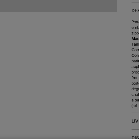
DE
Port
embo
zipp
Made
Tail
Com
Cons
pati
appl
prod
frot
port
dégo
chale
alté
(re
LI
DI