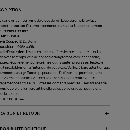
SCRIPTION
e carte en cuir vert orné de clous dorés. Logo Jerome Dreyfuss
ssé ton sur ton. Six emplacements pour carte. Un compartiment
é. Intérieur doublé.
 in :
Tunisie.
le & Coupe :
12,2 x 8 cm.
position :
100% buffle.
eil d'entretien :
Le cuir est une matière vivante et naturelle qui se
ne avec le temps. Afin de conserver longtemps votre accessoire,
iquez régulièrement une crème nourrissante non grasse. Testez le
uit préalablement à l'intérieur de votre sac. Veillez à faire attention aux
tements et aux griffures qui pourraient l'abîmer. Les premiers jours,
ez votre accessoire avec des vêtements foncés pour éviter le
rgement des couleurs. Évitez les contacts avec l'eau, les sources de
ur, le soleil, la lumière artificielle et les corps gras qui pourraient
rer la couleur.
f-LUCKPCBU174)
VRAISON ET RETOUR
SPONIBILITÉ BOUTIQUE