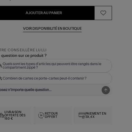
AJOUTER AU PANIER
VOIR DISPONIBILITÉ EN BOUTIQUE
RE CONSEILLÈRE LULLI
 question sur ce produit ?
Quels sont les types d'articles qui peuvent être rangés dans le
compartiment zippé ?
Combien de cartes ce porte-cartes peut-il contenir ?
LIVRAISON
RETOUR
PAIEMENT EN
OFFERTE DÈS
OFFERT
3X,4X
150 €