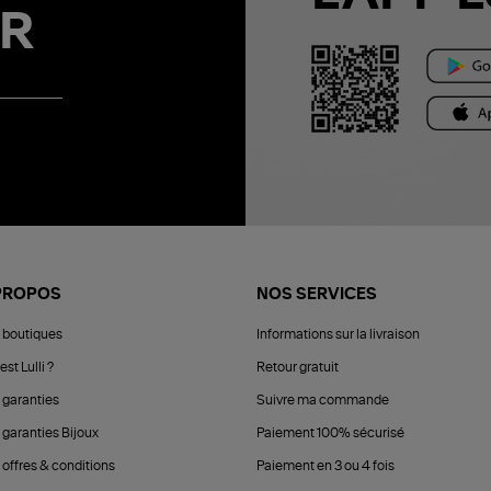
R
PROPOS
NOS SERVICES
 boutiques
Informations sur la livraison
est Lulli ?
Retour gratuit
 garanties
Suivre ma commande
 garanties Bijoux
Paiement 100% sécurisé
 offres & conditions
Paiement en 3 ou 4 fois