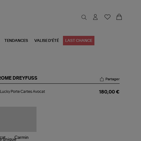
TENDANCES
VALISE D'ÉTÉ
LAST CHANCE
ROME DREYFUSS
Partager
c
Lucky Porte Cartes Avocat
180,00 €
cky
te
tes
ocat
le
unique