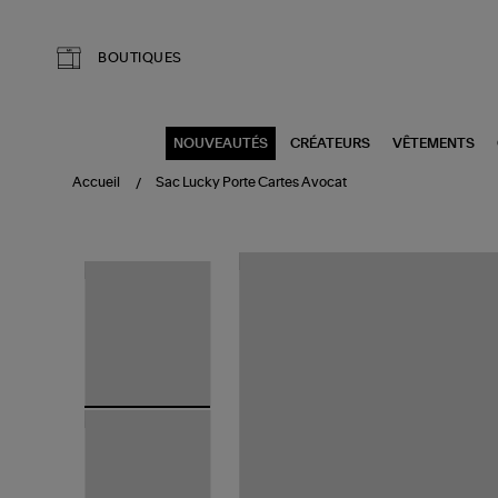
Aller au contenu principal
BOUTIQUES
NOUVEAUTÉS
CRÉATEURS
VÊTEMENTS
Accueil
Sac Lucky Porte Cartes Avocat