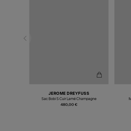
N
JEROME DREYFUSS
te
Sac Bobi S Cuir Lamé Champagne
M
480,00 €