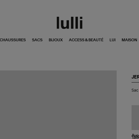
CHAUSSURES
SACS
BIJOUX
ACCESS & BEAUTÉ
LUI
MAISON
JE
Sa
Sac 
Lu
Por
Car
Av
Tail