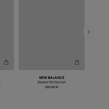
NEW BALANCE
e
Baskets 740 Sea Salt
Veste
120,00 €