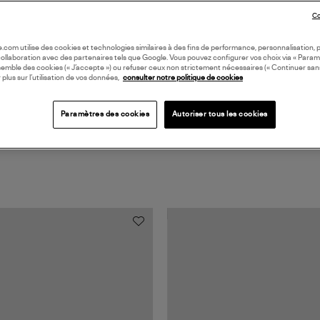
Co
Coll
oile.com utilise des cookies et technologies similaires à des fins de performance, personnalisation, p
collaboration avec des partenaires tels que Google. Vous pouvez configurer vos choix via « Param
semble des cookies (« J’accepte ») ou refuser ceux non strictement nécessaires (« Continuer san
 plus sur l’utilisation de vos données,
consulter notre politique de cookies
Paramètres des cookies
Autoriser tous les cookies