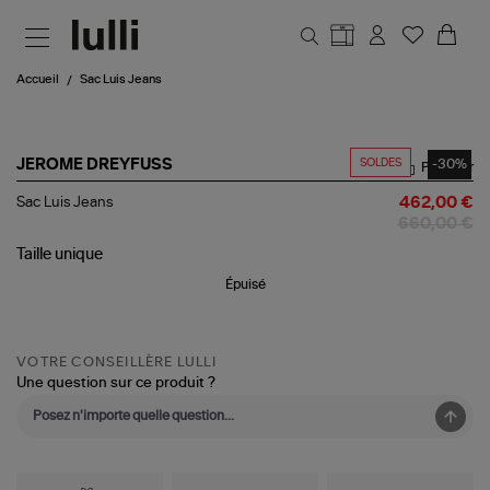
Aller au contenu principal
Accueil
Sac Luis Jeans
SOLDES
-30%
JEROME DREYFUSS
Partager
Sac
Sac Luis Jeans
462,00 €
Luis
660,00 €
Jeans
Taille
unique
Épuisé
VOTRE CONSEILLÈRE LULLI
Une question sur ce produit ?