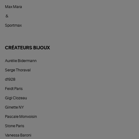
Max Mara
&
Sportmax
CRÉATEURS BIJOUX
Aurélie Bidermann
Serge Thoraval
d1928
Feidt Paris
Gigi Clozeau
Ginette NY
Pascale Monvoisin
Stone Paris
Vanessa Baroni