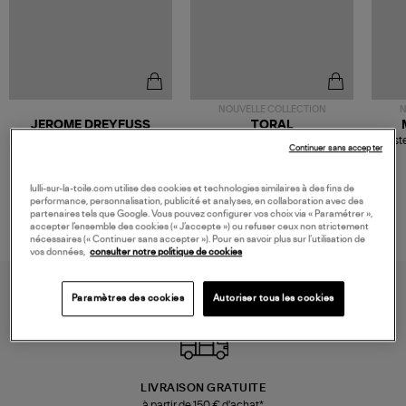
NOUVELLE COLLECTION
N
JEROME DREYFUSS
TORAL
Sac Bobi S Cuir Lamé
Mocassins Killian Sport
Veste
Continuer sans accepter
Champagne
Mousse
480,00 €
189,00 €
lulli-sur-la-toile.com utilise des cookies et technologies similaires à des fins de
performance, personnalisation, publicité et analyses, en collaboration avec des
partenaires tels que Google. Vous pouvez configurer vos choix via « Paramétrer »,
accepter l’ensemble des cookies (« J’accepte ») ou refuser ceux non strictement
nécessaires (« Continuer sans accepter »). Pour en savoir plus sur l’utilisation de
vos données,
consulter notre politique de cookies
Paramètres des cookies
Autoriser tous les cookies
LIVRAISON GRATUITE
à partir de 150 € d'achat*