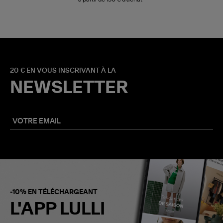
20 € EN VOUS INSCRIVANT À LA
NEWSLETTER
-10% EN TÉLÉCHARGEANT
L'APP LULLI