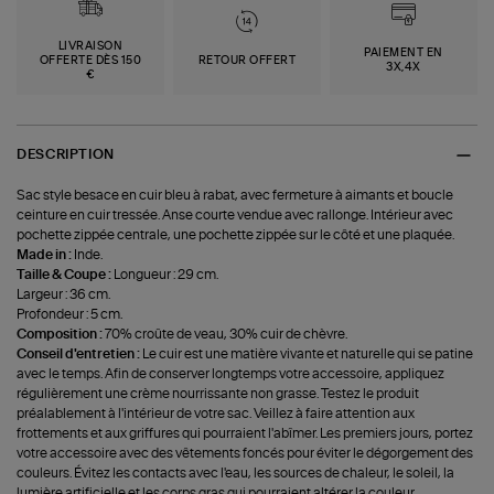
LIVRAISON
PAIEMENT EN
OFFERTE DÈS 150
RETOUR OFFERT
3X,4X
€
DESCRIPTION
Sac style besace en cuir bleu à rabat, avec fermeture à aimants et boucle
ceinture en cuir tressée. Anse courte vendue avec rallonge. Intérieur avec
pochette zippée centrale, une pochette zippée sur le côté et une plaquée.
Made in :
Inde.
Taille & Coupe :
Longueur : 29 cm.
Largeur : 36 cm.
Profondeur : 5 cm.
Composition :
70% croûte de veau, 30% cuir de chèvre.
Conseil d'entretien :
Le cuir est une matière vivante et naturelle qui se patine
avec le temps. Afin de conserver longtemps votre accessoire, appliquez
régulièrement une crème nourrissante non grasse. Testez le produit
préalablement à l'intérieur de votre sac. Veillez à faire attention aux
frottements et aux griffures qui pourraient l'abîmer. Les premiers jours, portez
votre accessoire avec des vêtements foncés pour éviter le dégorgement des
couleurs. Évitez les contacts avec l'eau, les sources de chaleur, le soleil, la
lumière artificielle et les corps gras qui pourraient altérer la couleur.