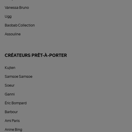
Vanessa Bruno
Ugg
Baobab Collection
Assouline
CRÉATEURS PRÊT-À-PORTER
Kujten
Samsoe Samsoe
Soeur
Ganni
Éric Bompard
Barbour
Ami Paris
Anine Bing