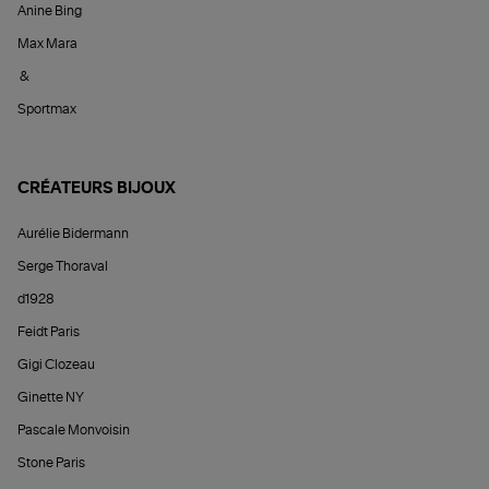
Anine Bing
Max Mara
&
Sportmax
CRÉATEURS BIJOUX
Aurélie Bidermann
Serge Thoraval
d1928
Feidt Paris
Gigi Clozeau
Ginette NY
Pascale Monvoisin
Stone Paris