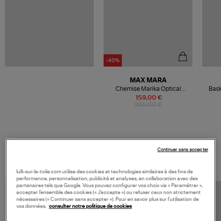
-40%
MAX MARA
Chemise Marika Optical
Bask
White, 'S Max Mara
159,00 €
265,00 €
VOS DERNIERS PRODUITS VUS
Continuer sans accepter
lulli-sur-la-toile.com utilise des cookies et technologies similaires à des fins de
performance, personnalisation, publicité et analyses, en collaboration avec des
partenaires tels que Google. Vous pouvez configurer vos choix via « Paramétrer »,
accepter l’ensemble des cookies (« J’accepte ») ou refuser ceux non strictement
nécessaires (« Continuer sans accepter »). Pour en savoir plus sur l’utilisation de
vos données,
consulter notre politique de cookies