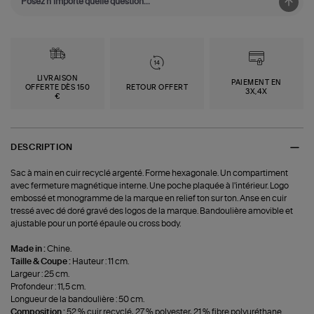
LIVRAISON
PAIEMENT EN
OFFERTE DÈS 150
RETOUR OFFERT
3X,4X
€
DESCRIPTION
Sac à main en cuir recyclé argenté. Forme hexagonale. Un compartiment
avec fermeture magnétique interne. Une poche plaquée à l'intérieur. Logo
embossé et monogramme de la marque en relief ton sur ton. Anse en cuir
tressé avec dé doré gravé des logos de la marque. Bandoulière amovible et
ajustable pour un porté épaule ou cross body.
Made in :
Chine.
Taille & Coupe :
Hauteur : 11 cm.
Largeur : 25 cm.
Profondeur : 11,5 cm.
Longueur de la bandoulière : 50 cm.
Composition :
52 % cuir recyclé, 27 % polyester, 21 % fibre polyuréthane