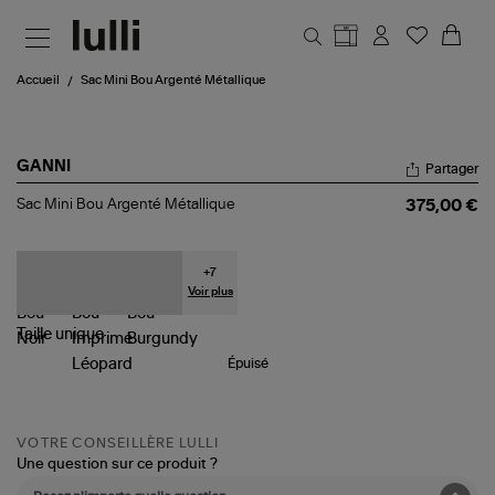
Aller au contenu principal
Accueil
Sac Mini Bou Argenté Métallique
GANNI
Partager
Sac
Sac Mini Bou Argenté Métallique
375,00 €
Mini
Bou
Argenté
Métallique
+
7
Voir plus
Taille
unique
Épuisé
VOTRE CONSEILLÈRE LULLI
Une question sur ce produit ?