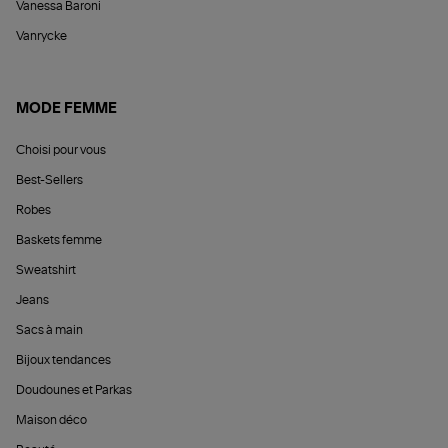
Vanessa Baroni
Vanrycke
MODE FEMME
Choisi pour vous
Best-Sellers
Robes
Baskets femme
Sweatshirt
Jeans
Sacs à main
Bijoux tendances
Doudounes et Parkas
Maison déco