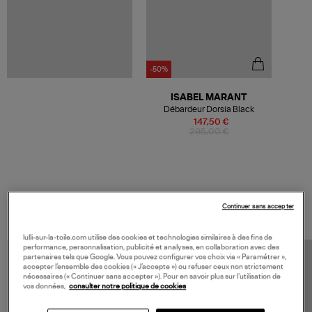
-50%
ISABEL MARANT
Débardeur Dorsia Black
147,50 €
295,00 €
VOS DERNIERS PRODUITS VUS
Continuer sans accepter
lulli-sur-la-toile.com utilise des cookies et technologies similaires à des fins de
performance, personnalisation, publicité et analyses, en collaboration avec des
partenaires tels que Google. Vous pouvez configurer vos choix via « Paramétrer »,
accepter l’ensemble des cookies (« J’accepte ») ou refuser ceux non strictement
nécessaires (« Continuer sans accepter »). Pour en savoir plus sur l’utilisation de
vos données,
consulter notre politique de cookies