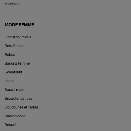
Vanrycke
MODE FEMME
Choisi pour vous
Best-Sellers
Robes
Baskets femme
Sweatshirt
Jeans
Sacs à main
Bijoux tendances
Doudounes et Parkas
Maison déco
Beauté