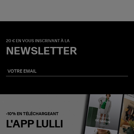
20 € EN VOUS INSCRIVANT À LA
NEWSLETTER
-10% EN TÉLÉCHARGEANT
L'APP LULLI