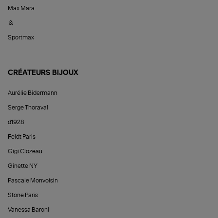
Max Mara
&
Sportmax
CRÉATEURS BIJOUX
Aurélie Bidermann
Serge Thoraval
d1928
Feidt Paris
Gigi Clozeau
Ginette NY
Pascale Monvoisin
Stone Paris
Vanessa Baroni