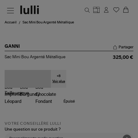
Aller au contenu principal
Accueil
Sac Mini Bou Argenté Métallique
GANNI
Partager
Sac
Sac Mini Bou Argenté Métallique
325,00 €
Mini
Bou
Argenté
Métallique
+
8
Voir plus
Taille
unique
Épuisé
VOTRE CONSEILLÈRE LULLI
Une question sur ce produit ?