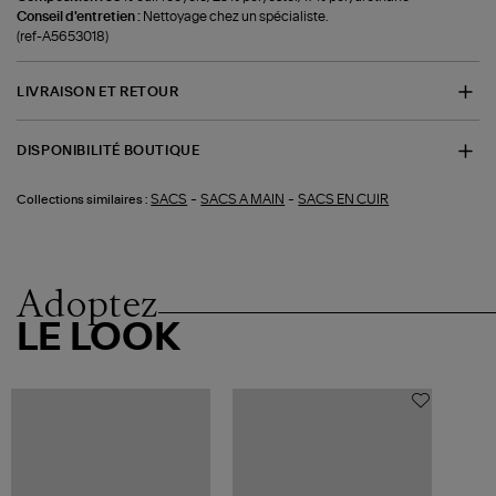
Conseil d'entretien :
Nettoyage chez un spécialiste.
(ref-A5653018)
LIVRAISON ET RETOUR
DISPONIBILITÉ BOUTIQUE
-
-
SACS
SACS A MAIN
SACS EN CUIR
Collections similaires :
Adoptez
LE LOOK