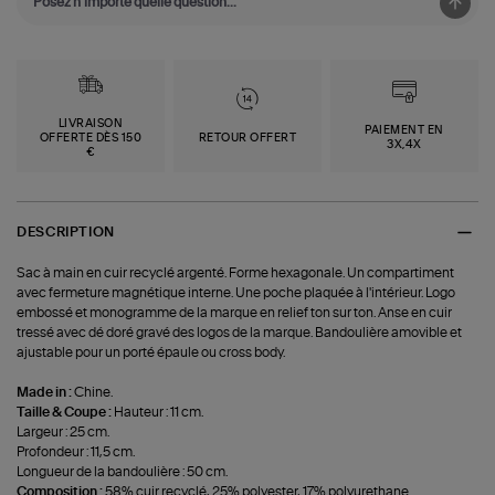
LIVRAISON
PAIEMENT EN
OFFERTE DÈS 150
RETOUR OFFERT
3X,4X
€
DESCRIPTION
Sac à main en cuir recyclé argenté. Forme hexagonale. Un compartiment
avec fermeture magnétique interne. Une poche plaquée à l'intérieur. Logo
embossé et monogramme de la marque en relief ton sur ton. Anse en cuir
tressé avec dé doré gravé des logos de la marque. Bandoulière amovible et
ajustable pour un porté épaule ou cross body.
Made in :
Chine.
Taille & Coupe :
Hauteur : 11 cm.
Largeur : 25 cm.
Profondeur : 11,5 cm.
Longueur de la bandoulière : 50 cm.
Composition :
58% cuir recyclé, 25% polyester, 17% polyurethane