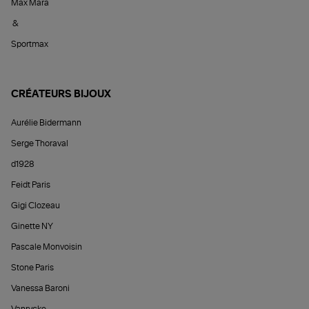
Max Mara
&
Sportmax
CRÉATEURS BIJOUX
Aurélie Bidermann
Serge Thoraval
d1928
Feidt Paris
Gigi Clozeau
Ginette NY
Pascale Monvoisin
Stone Paris
Vanessa Baroni