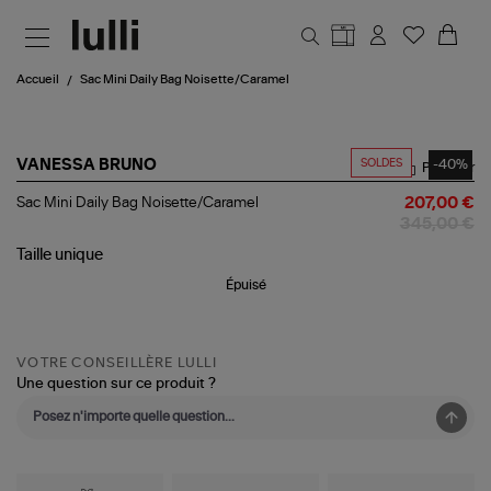
Aller au contenu principal
Accueil
Sac Mini Daily Bag Noisette/Caramel
SOLDES
-40%
VANESSA BRUNO
Partager
Sac
Sac Mini Daily Bag Noisette/Caramel
207,00 €
Mini
345,00 €
Daily
Bag
Taille
unique
Noisette/Caramel
Épuisé
VOTRE CONSEILLÈRE LULLI
Une question sur ce produit ?