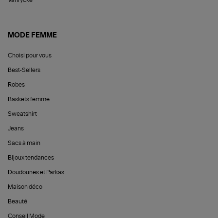
Vanrycke
MODE FEMME
Choisi pour vous
Best-Sellers
Robes
Baskets femme
Sweatshirt
Jeans
Sacs à main
Bijoux tendances
Doudounes et Parkas
Maison déco
Beauté
Conseil Mode