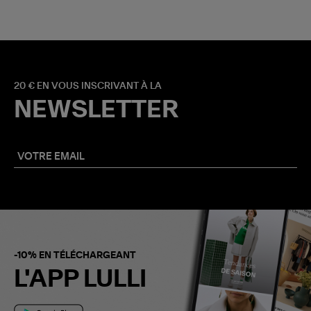
20 € EN VOUS INSCRIVANT À LA
NEWSLETTER
-10% EN TÉLÉCHARGEANT
L'APP LULLI