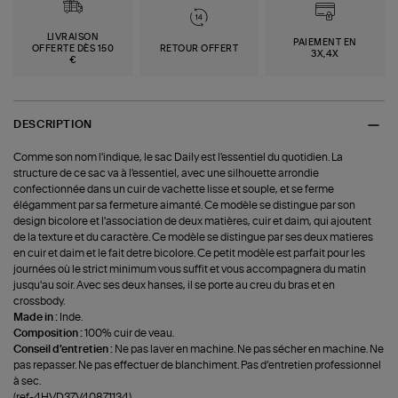
LIVRAISON
PAIEMENT EN
OFFERTE DÈS 150
RETOUR OFFERT
3X,4X
€
DESCRIPTION
Comme son nom l'indique, le sac Daily est l'essentiel du quotidien. La
structure de ce sac va à l'essentiel, avec une silhouette arrondie
confectionnée dans un cuir de vachette lisse et souple, et se ferme
élégamment par sa fermeture aimanté. Ce modèle se distingue par son
design bicolore et l'association de deux matières, cuir et daim, qui ajoutent
de la texture et du caractère. Ce modèle se distingue par ses deux matieres
en cuir et daim et le fait detre bicolore. Ce petit modèle est parfait pour les
journées où le strict minimum vous suffit et vous accompagnera du matin
jusqu'au soir. Avec ses deux hanses, il se porte au creu du bras et en
crossbody.
Made in :
Inde.
Composition :
100% cuir de veau.
Conseil d'entretien :
Ne pas laver en machine. Ne pas sécher en machine. Ne
pas repasser. Ne pas effectuer de blanchiment. Pas d’entretien professionnel
à sec.
(ref-4HVD37V40871134)