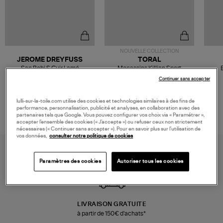
NOUVELLE COLLECTION
JEROME DREYFUSS
TORAL
Sac Bobi S Cuir Lamé
Mocassins Killian Sport
Champagne
Mousse
480,00 €
189,00 €
Continuer sans accepter
lulli-sur-la-toile.com utilise des cookies et technologies similaires à des fins de
performance, personnalisation, publicité et analyses, en collaboration avec des
partenaires tels que Google. Vous pouvez configurer vos choix via « Paramétrer »,
accepter l’ensemble des cookies (« J’accepte ») ou refuser ceux non strictement
nécessaires (« Continuer sans accepter »). Pour en savoir plus sur l’utilisation de
vos données,
consulter notre politique de cookies
Paramètres des cookies
Autoriser tous les cookies
LIVRAISON GRATUITE
à partir de 150€ d'achats*