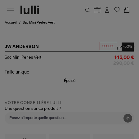
Aller au contenu principal
Accueil
Sac Mini Perles Vert
SOLDES
-50%
JW ANDERSON
Partager
Sac
Sac Mini Perles Vert
145,00 €
Mini
290,00 €
Perles
Vert
Taille
unique
Épuisé
VOTRE CONSEILLÈRE LULLI
Une question sur ce produit ?