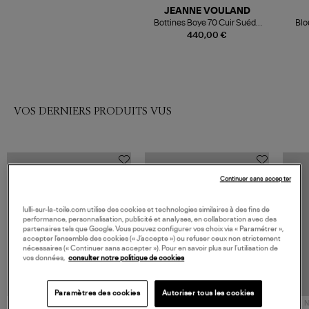
JEANNE VOULAND
Bottines Boye 70 Cuir Suédé
Blo
Noir
Long
440,00 €
VOS DERNIERS PRODUITS VUS
Continuer sans accepter
lulli-sur-la-toile.com utilise des cookies et technologies similaires à des fins de
performance, personnalisation, publicité et analyses, en collaboration avec des
partenaires tels que Google. Vous pouvez configurer vos choix via « Paramétrer »,
accepter l’ensemble des cookies (« J’accepte ») ou refuser ceux non strictement
nécessaires (« Continuer sans accepter »). Pour en savoir plus sur l’utilisation de
vos données,
consulter notre politique de cookies
Paramètres des cookies
Autoriser tous les cookies
NOUVELLE COLLECTION
N