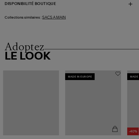
DISPONIBILITÉ BOUTIQUE
SACS A MAIN
Collections similaires :
Adoptez
LE LOOK
MADE IN EUROPE
MADE 
-40%