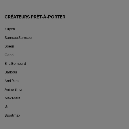
CRÉATEURS PRÊT-À-PORTER
Kujten
Samsoe Samsoe
Soeur
Ganni
Éric Bompard
Barbour
Ami Paris
Anine Bing
Max Mara
&
Sportmax