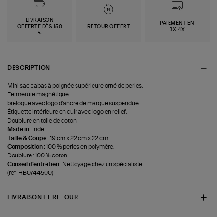
LIVRAISON
PAIEMENT EN
OFFERTE DÈS 150
RETOUR OFFERT
3X,4X
€
DESCRIPTION
Mini sac cabas à poignée supérieure orné de perles.
Fermeture magnétique.
breloque avec logo d'ancre de marque suspendue.
Étiquette intérieure en cuir avec logo en relief.
Doublure en toile de coton.
Made in :
Inde.
Taille & Coupe :
19 cm x 22 cm x 22 cm.
Composition :
100 % perles en polymère.
Doublure : 100 % coton.
Conseil d'entretien :
Nettoyage chez un spécialiste.
(ref-HB0744500)
LIVRAISON ET RETOUR