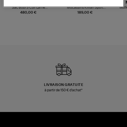
JEROME DREYFUSS
TORAL
Sac Bobi S Cuir Lamé
Mocassins Killian Sport
Veste
Champagne
Mousse
480,00 €
189,00 €
LIVRAISON GRATUITE
à partir de 150 € d'achat*