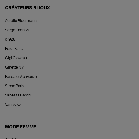
CRÉATEURS BIJOUX
Aurélie Bidermann
Serge Thoraval
d1928
Feidt Paris
Gigi Clozeau
Ginette NY
Pascale Monvoisin
Stone Paris
Vanessa Baroni
Vanrycke
MODE FEMME