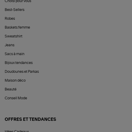
Choisi pour vous
Best-Sellers
Robes
Baskets femme
Sweatshirt
Jeans
Sacs à main
Bijoux tendances
Doudounes et Parkas
Maison déco
Beauté
Conseil Mode
OFFRES ET TENDANCES
Idées Cadeaux