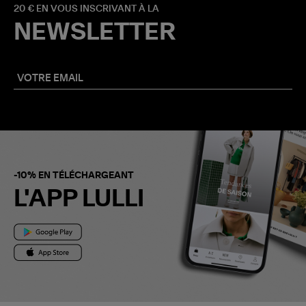
20 € EN VOUS INSCRIVANT À LA
NEWSLETTER
-10% EN TÉLÉCHARGEANT
L'APP LULLI