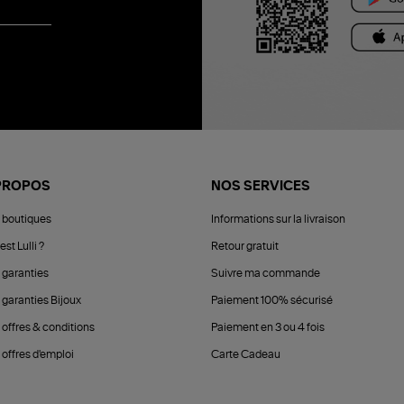
PROPOS
NOS SERVICES
 boutiques
Informations sur la livraison
est Lulli ?
Retour gratuit
 garanties
Suivre ma commande
 garanties Bijoux
Paiement 100% sécurisé
 offres & conditions
Paiement en 3 ou 4 fois
offres d'emploi
Carte Cadeau