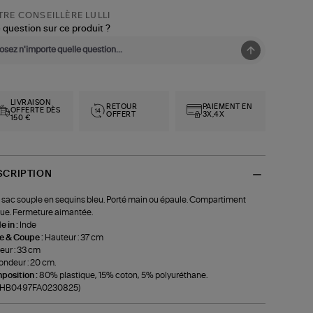
RE CONSEILLÈRE LULLI
 question sur ce produit ?
LIVRAISON
RETOUR
PAIEMENT EN
OFFERTE DÈS
OFFERT
3X,4X
150 €
SCRIPTION
 sac souple en sequins bleu. Porté main ou épaule. Compartiment
ue. Fermeture aimantée.
 in :
Inde
le & Coupe :
Hauteur : 37 cm
eur : 33 cm
ondeur : 20 cm.
position :
80% plastique, 15% coton, 5% polyuréthane.
f-HB0497FA0230825)