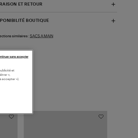
VRAISON ET RETOUR
SPONIBILITÉ BOUTIQUE
SACS A MAIN
ections similaires :
ntinuer sans accepter
ublicité et
étrer »,
s accepter »).