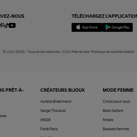
IVEZ-NOUS
TÉLÉCHARGEZ L'APPLICATIO
© LULLI 2025 - Tous droits réservés -CGV-Plan du site-Politique de confidentialité
S PRÊT-À-
CRÉATEURS BIJOUX
MODE FEMME
Aurélie Bidermann
Choisi pour vous
Serge Thoraval
Best-Sellers
soe
d1928
Robes
Feidt Paris
Baskets femme