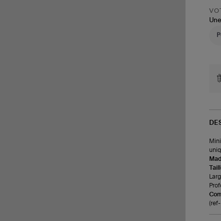
VOT
Une
DE
Mini
uniq
Made
Tail
Larg
Prof
Com
(re