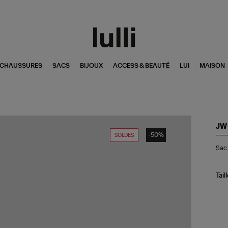
CHAUSSURES
SACS
BIJOUX
ACCESS & BEAUTÉ
LUI
MAISON
JW
-50%
SOLDES
Sa
Sac 
Min
Se
Aq
Tail