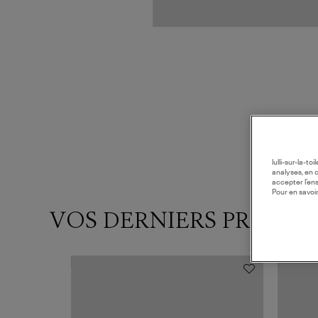
lulli-sur-la-t
analyses, en 
accepter l’en
Pour en savoir
VOS DERNIERS PRODUI