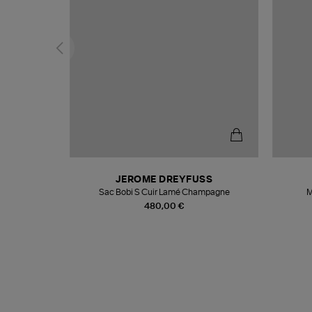
N
JEROME DREYFUSS
te
Sac Bobi S Cuir Lamé Champagne
M
480,00 €