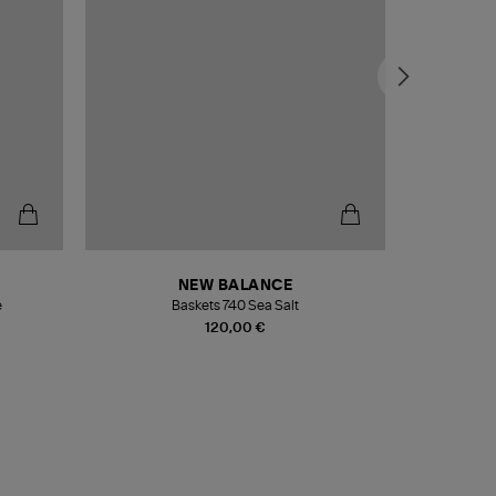
NEW BALANCE
e
Baskets 740 Sea Salt
Veste
120,00 €