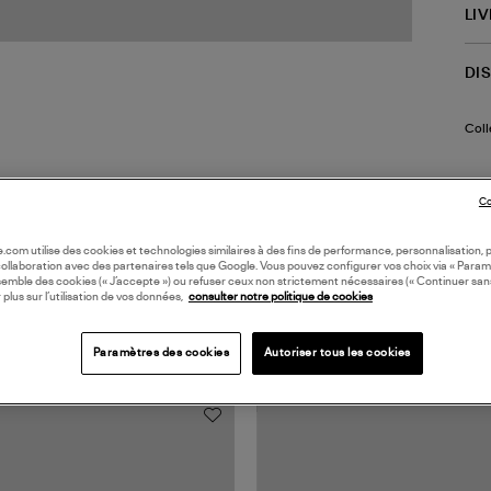
LI
DI
Coll
Co
oile.com utilise des cookies et technologies similaires à des fins de performance, personnalisation, p
collaboration avec des partenaires tels que Google. Vous pouvez configurer vos choix via « Param
semble des cookies (« J’accepte ») ou refuser ceux non strictement nécessaires (« Continuer san
 plus sur l’utilisation de vos données,
consulter notre politique de cookies
TS VUS
Paramètres des cookies
Autoriser tous les cookies