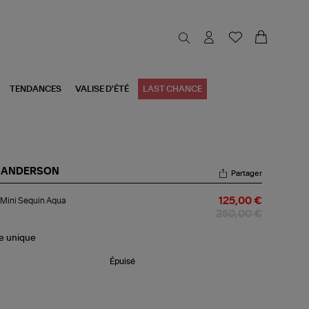
TENDANCES
VALISE D'ÉTÉ
LAST CHANCE
 ANDERSON
Partager
c
Mini Sequin Aqua
125,00 €
i
quin
250,00 €
ua
le
unique
Épuisé