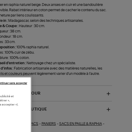
er en raphia naturel beige. Deux anses en cuir et une bandoulière
ible. Rabat intérieur en coton permet de cacher le contenu du sac.
eture par liens coulissants.
 in :
Madagascar, selon des techniques artisanales.
le & Coupe :
Hauteur : 30 cm.
ueur : 38 cm.
ondeur : 18 cm.
s : 33 cm.
position :
100% raphia naturel.
s : 100% cuir de zébu.
lure : 100% coton.
eil d'entretien :
Nettoyage chez un spécialiste.
 d'infos :
Fabrication artisanale avec des matières naturelles, les
ils et couleurs peuvent légèrement varier d'un modèle à l'autre.
f-MIROZYTEA)
ntinuer sans accepter
VRAISON ET RETOUR
ublicité et
étrer »,
s accepter »).
SPONIBILITÉ BOUTIQUE
SACS
-
PANIERS
-
SACS EN PAILLE & RAPHIA
-
ections similaires :
S DE PLAGE