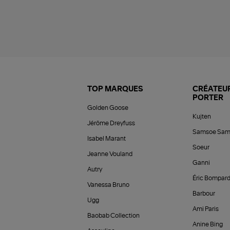
TOP MARQUES
CRÉATEUR
PORTER
Golden Goose
Kujten
Jérôme Dreyfuss
Samsoe Sam
Isabel Marant
Soeur
Jeanne Vouland
Ganni
Autry
Éric Bompar
Vanessa Bruno
Barbour
Ugg
Ami Paris
Baobab Collection
Anine Bing