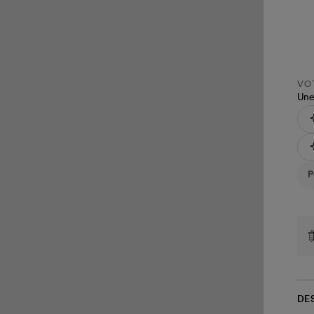
VOT
Une
DE