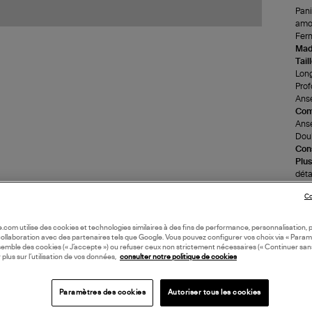
Pani
amov
Ferm
Made
Tail
Long
Prof
Anse
Com
Anse
Doub
Cons
Plus
déta
(re
Co
LI
oile.com utilise des cookies et technologies similaires à des fins de performance, personnalisation, p
collaboration avec des partenaires tels que Google. Vous pouvez configurer vos choix via « Param
semble des cookies (« J’accepte ») ou refuser ceux non strictement nécessaires (« Continuer san
 plus sur l’utilisation de vos données,
consulter notre politique de cookies
DI
Paramètres des cookies
Autoriser tous les cookies
Coll
SAC