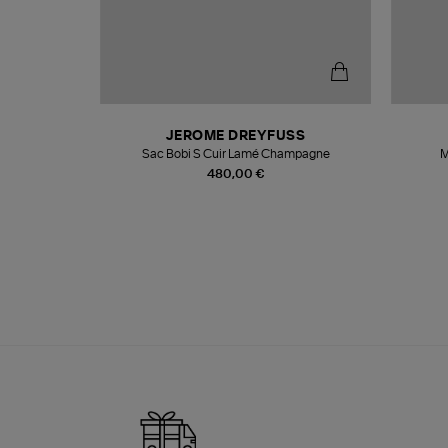
N
JEROME DREYFUSS
te
Sac Bobi S Cuir Lamé Champagne
M
480,00 €