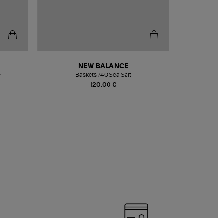
NEW BALANCE
e
Baskets 740 Sea Salt
Veste
120,00 €