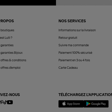
PROPOS
NOS SERVICES
 boutiques
Informations sur la livraison
est Lulli ?
Retour gratuit
 garanties
Suivre ma commande
 garanties Bijoux
Paiement 100% sécurisé
 offres & conditions
Paiement en 3 ou 4 fois
offres d'emploi
Carte Cadeau
IVEZ-NOUS
TÉLÉCHARGEZ L'APPLICATIO