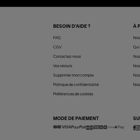
BESOIN D'AIDE ?
À 
FAQ
Nos
CGV
Qui 
Contactez-nous
Nos
Vos retours
Nos
Supprimer mon compte
Nos
Politique de confidentialité
Nos 
Préférences de cookies
MODE DE PAIEMENT
SU