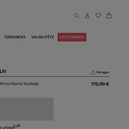
TENDANCES
VALISE D'ÉTÉ
LAST CHANCE
LIV
Partager
c
Mirozy Raphia Tea Beige
170,00 €
ozy
hia
ige
le
unique