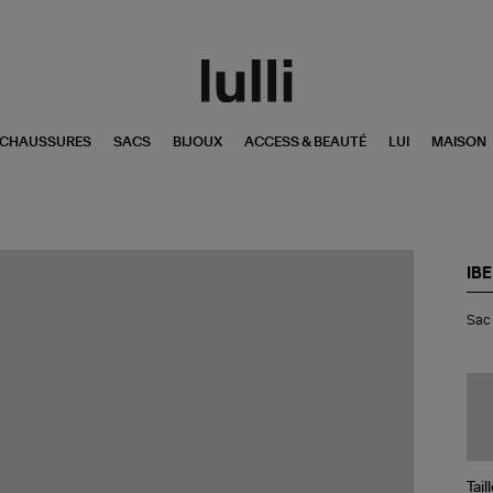
CHAUSSURES
SACS
BIJOUX
ACCESS & BEAUTÉ
LUI
MAISON
IBE
Sa
Sac 
Mir
Rap
Tea
Be
Tail