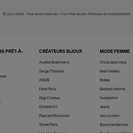
© LULLI 2025 - Tous droits réservés -CGV-Plan du site-Politique de confidentialité
S PRÊT-À-
CRÉATEURS BIJOUX
MODE FEMME
Aurélie Bidermann
Choisi pour vous
Serge Thoraval
Best-Sellers
soe
d1928
Robes
Feidt Paris
Baskets femme
Gigi Clozeau
Sweatshirt
d
Ginette NY
Jeans
Pascale Monvoisin
Sacs à main
Stone Paris
Bijoux tendances