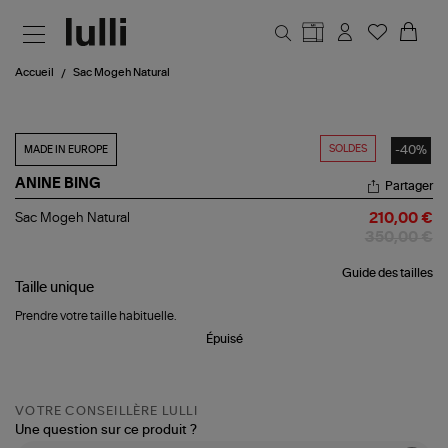
Aller au contenu principal
Accueil
Sac Mogeh Natural
SOLDES
-40%
MADE IN EUROPE
ANINE BING
Partager
Sac
Sac Mogeh Natural
210,00 €
Mogeh
350,00 €
Natural
Guide des tailles
Taille
unique
Prendre votre taille habituelle.
Épuisé
VOTRE CONSEILLÈRE LULLI
Une question sur ce produit ?