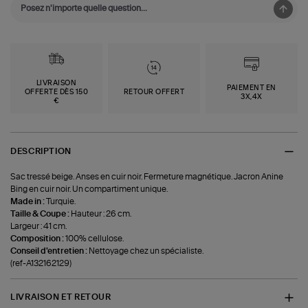
LIVRAISON
PAIEMENT EN
OFFERTE DÈS 150
RETOUR OFFERT
3X,4X
€
DESCRIPTION
Sac tressé beige. Anses en cuir noir. Fermeture magnétique. Jacron Anine
Bing en cuir noir. Un compartiment unique.
Made in :
Turquie.
Taille & Coupe :
Hauteur : 26 cm.
Largeur : 41 cm.
Composition :
100% cellulose.
Conseil d'entretien :
Nettoyage chez un spécialiste.
(ref-A132162129)
LIVRAISON ET RETOUR