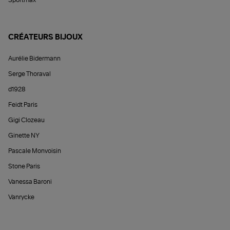
CRÉATEURS BIJOUX
Aurélie Bidermann
Serge Thoraval
d1928
Feidt Paris
Gigi Clozeau
Ginette NY
Pascale Monvoisin
Stone Paris
Vanessa Baroni
Vanrycke