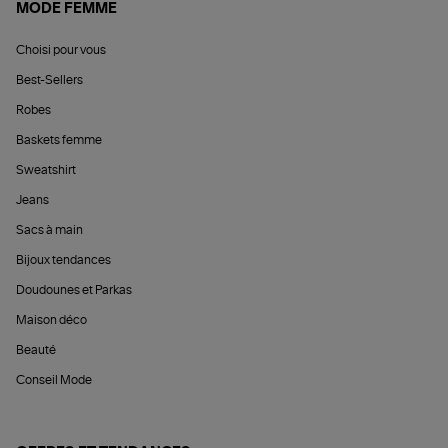
MODE FEMME
Choisi pour vous
Best-Sellers
Robes
Baskets femme
Sweatshirt
Jeans
Sacs à main
Bijoux tendances
Doudounes et Parkas
Maison déco
Beauté
Conseil Mode