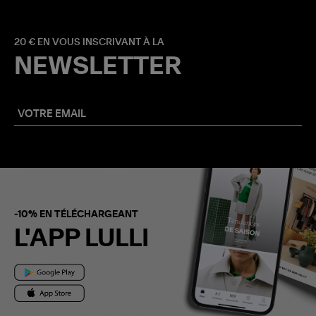
20 € EN VOUS INSCRIVANT À LA
NEWSLETTER
-10% EN TÉLÉCHARGEANT
L'APP LULLI