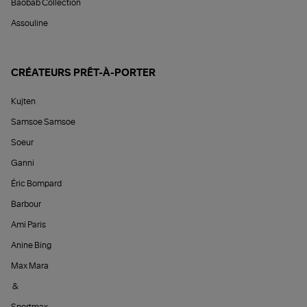
Baobab Collection
Assouline
CRÉATEURS PRÊT-À-PORTER
Kujten
Samsoe Samsoe
Soeur
Ganni
Éric Bompard
Barbour
Ami Paris
Anine Bing
Max Mara
&
Sportmax