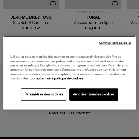
NOUVELLE COLLECTION
N
JEROME DREYFUSS
TORAL
Sac Bobi S Cuir Lamé
Mocassins Killian Sport
Veste
Champagne
Mousse
480,00 €
189,00 €
Continuer sans accepter
lulli-sur-la-toile.com utilise des cookies et technologies similaires à des fins de
performance, personnalisation, publicité et analyses, en collaboration avec des
partenaires tels que Google. Vous pouvez configurer vos choix via « Paramétrer »,
accepter l’ensemble des cookies (« J’accepte ») ou refuser ceux non strictement
nécessaires (« Continuer sans accepter »). Pour en savoir plus sur l’utilisation de
vos données,
consulter notre politique de cookies
Paramètres des cookies
Autoriser tous les cookies
LIVRAISON GRATUITE
à partir de 150 € d'achat*