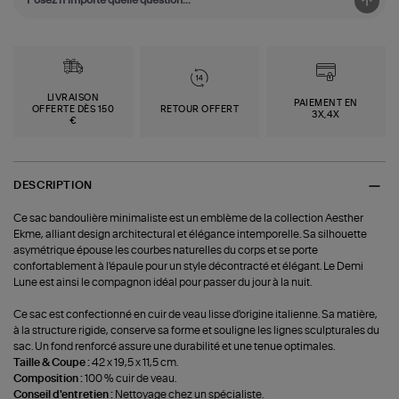
LIVRAISON
PAIEMENT EN
OFFERTE DÈS 150
RETOUR OFFERT
3X,4X
€
DESCRIPTION
Ce sac bandoulière minimaliste est un emblème de la collection Aesther
Ekme, alliant design architectural et élégance intemporelle. Sa silhouette
asymétrique épouse les courbes naturelles du corps et se porte
confortablement à l'épaule pour un style décontracté et élégant. Le Demi
Lune est ainsi le compagnon idéal pour passer du jour à la nuit.
Ce sac est confectionné en cuir de veau lisse d'origine italienne. Sa matière,
à la structure rigide, conserve sa forme et souligne les lignes sculpturales du
sac. Un fond renforcé assure une durabilité et une tenue optimales.
Taille & Coupe :
42 x 19,5 x 11,5 cm.
Composition :
100 % cuir de veau.
Conseil d'entretien :
Nettoyage chez un spécialiste.