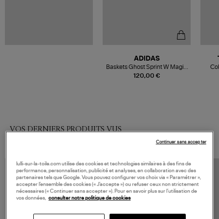
ADIDAS
Baskets Ghost Sprint W Magic
Col
Beige/Wonder White/Gum4
120,00 €
VOS DERNIERS PRODUITS VUS
Continuer sans accepter
lulli-sur-la-toile.com utilise des cookies et technologies similaires à des fins de
performance, personnalisation, publicité et analyses, en collaboration avec des
partenaires tels que Google. Vous pouvez configurer vos choix via « Paramétrer »,
accepter l’ensemble des cookies (« J’accepte ») ou refuser ceux non strictement
nécessaires (« Continuer sans accepter »). Pour en savoir plus sur l’utilisation de
vos données,
consulter notre politique de cookies