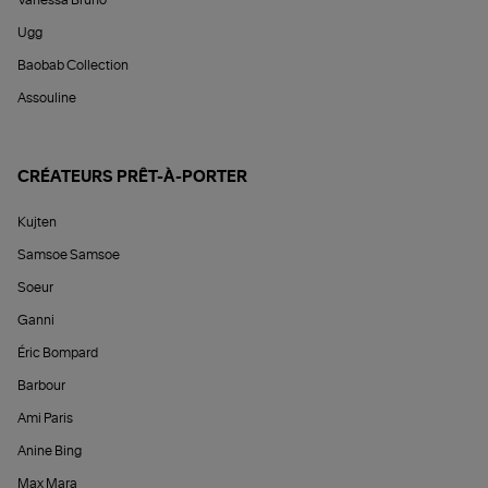
Vanessa Bruno
Ugg
Baobab Collection
Assouline
CRÉATEURS PRÊT-À-PORTER
Kujten
Samsoe Samsoe
Soeur
Ganni
Éric Bompard
Barbour
Ami Paris
Anine Bing
Max Mara