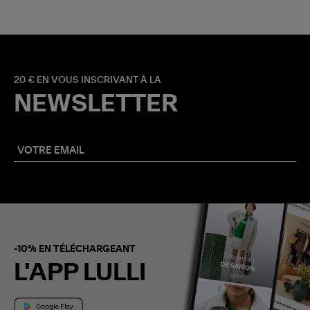
20 € EN VOUS INSCRIVANT À LA
NEWSLETTER
-10% EN TÉLÉCHARGEANT
L'APP LULLI