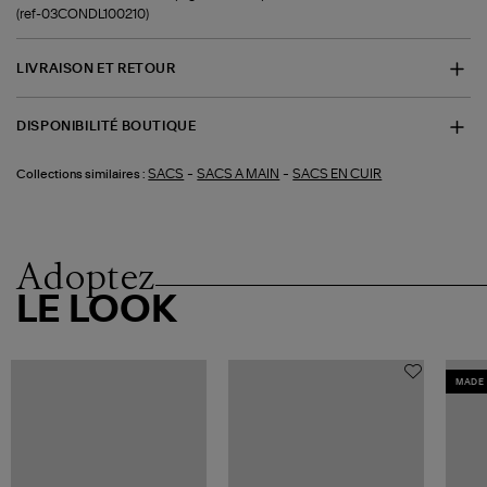
(ref-03CONDL100210)
LIVRAISON ET RETOUR
DISPONIBILITÉ BOUTIQUE
-
-
SACS
SACS A MAIN
SACS EN CUIR
Collections similaires :
Adoptez
LE LOOK
MADE 