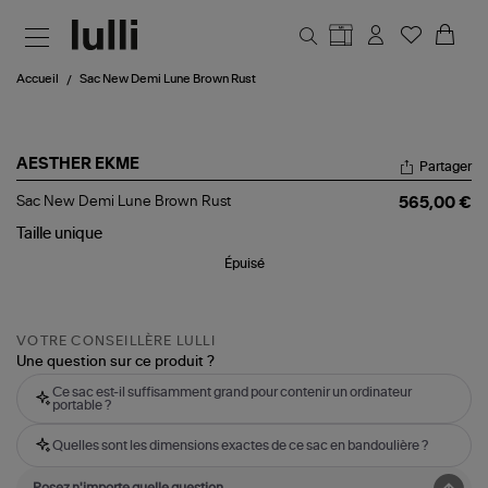
Aller au contenu principal
Accueil
Sac New Demi Lune Brown Rust
AESTHER EKME
Partager
Sac
Sac New Demi Lune Brown Rust
565,00 €
New
Demi
Taille
unique
Lune
Épuisé
Brown
Rust
VOTRE CONSEILLÈRE LULLI
Une question sur ce produit ?
Ce sac est-il suffisamment grand pour contenir un ordinateur
portable ?
Quelles sont les dimensions exactes de ce sac en bandoulière ?