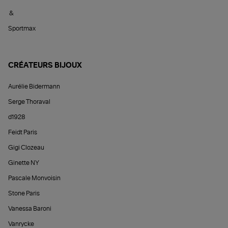
&
Sportmax
CRÉATEURS BIJOUX
Aurélie Bidermann
Serge Thoraval
d1928
Feidt Paris
Gigi Clozeau
Ginette NY
Pascale Monvoisin
Stone Paris
Vanessa Baroni
Vanrycke