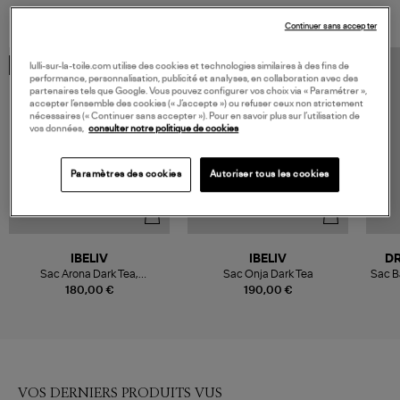
Continuer sans accepter
lulli-sur-la-toile.com utilise des cookies et technologies similaires à des fins de
EXCLUSIVITÉ
performance, personnalisation, publicité et analyses, en collaboration avec des
partenaires tels que Google. Vous pouvez configurer vos choix via « Paramétrer »,
accepter l’ensemble des cookies (« J’accepte ») ou refuser ceux non strictement
nécessaires (« Continuer sans accepter »). Pour en savoir plus sur l’utilisation de
vos données,
consulter notre politique de cookies
Paramètres des cookies
Autoriser tous les cookies
IBELIV
IBELIV
D
Sac Arona Dark Tea,
Sac Onja Dark Tea
Sac B
Exclusivité Lulli
180,00 €
190,00 €
VOS DERNIERS PRODUITS VUS