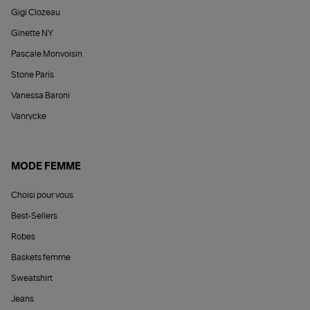
Gigi Clozeau
Ginette NY
Pascale Monvoisin
Stone Paris
Vanessa Baroni
Vanrycke
MODE FEMME
Choisi pour vous
Best-Sellers
Robes
Baskets femme
Sweatshirt
Jeans