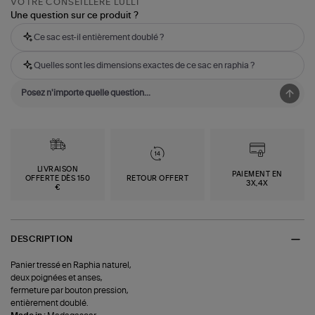
VOTRE CONSEILLÈRE LULLI
Une question sur ce produit ?
Ce sac est-il entièrement doublé ?
Quelles sont les dimensions exactes de ce sac en raphia ?
LIVRAISON
PAIEMENT EN
OFFERTE DÈS 150
RETOUR OFFERT
3X,4X
€
DESCRIPTION
Panier tressé en Raphia naturel,
deux poignées et anses,
fermeture par bouton pression,
entièrement doublé.