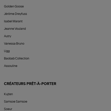
Golden Goose
Jérôme Dreyfuss
Isabel Marant
Jeanne Vouland
Autry
Vanessa Bruno
Ugg
Baobab Collection
Assouline
CRÉATEURS PRÊT-À-PORTER
Kujten
Samsoe Samsoe
Soeur