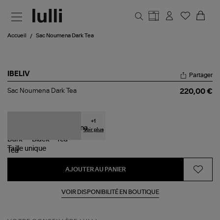
Aller au contenu principal
Accueil
Sac Noumena Dark Tea
IBELIV
Partager
Sac
Sac Noumena Dark Tea
220,00 €
Noumena
Dark
Tea
+
1
Voir plus
Taille
unique
AJOUTER AU PANIER
VOIR DISPONIBILITÉ EN BOUTIQUE