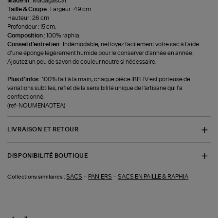
Made in :
Madagascar.
Taille & Coupe :
Largeur : 49 cm
Hauteur : 26 cm
Profondeur : 15 cm.
Composition :
100% raphia.
Conseil d'entretien :
Indémodable, nettoyez facilement votre sac à l’aide
d’une éponge légèrement humide pour le conserver d’année en année.
Ajoutez un peu de savon de couleur neutre si nécessaire.
Plus d'infos :
100% fait à la main, chaque pièce IBELIV est porteuse de
variations subtiles, reflet de la sensibilité unique de l’artisane qui l’a
confectionné.
(ref-NOUMENADTEA)
LIVRAISON ET RETOUR
DISPONIBILITÉ BOUTIQUE
-
-
SACS
PANIERS
SACS EN PAILLE & RAPHIA
Collections similaires :