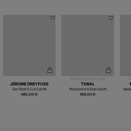
NOUVELLE COLLECTION
N
JEROME DREYFUSS
TORAL
Sac Bobi S Cuir Lamé
Mocassins Killian Sport
Veste
Champagne
Mousse
480,00 €
189,00 €