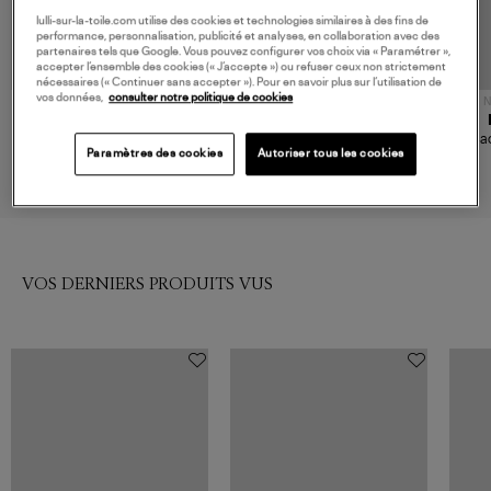
lulli-sur-la-toile.com utilise des cookies et technologies similaires à des fins de
performance, personnalisation, publicité et analyses, en collaboration avec des
partenaires tels que Google. Vous pouvez configurer vos choix via « Paramétrer »,
accepter l’ensemble des cookies (« J’accepte ») ou refuser ceux non strictement
nécessaires (« Continuer sans accepter »). Pour en savoir plus sur l’utilisation de
vos données,
consulter notre politique de cookies
N
JEROME DREYFUSS
ISABEL MARANT
Sac Lucky Hobo Large
Sac Bandoulière Oskan Soft
Sa
Caramel
Zip Cognac
Paramètres des cookies
Autoriser tous les cookies
830,00 €
1 090,00 €
VOS DERNIERS PRODUITS VUS