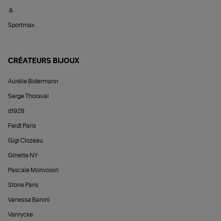
&
Sportmax
CRÉATEURS BIJOUX
Aurélie Bidermann
Serge Thoraval
d1928
Feidt Paris
Gigi Clozeau
Ginette NY
Pascale Monvoisin
Stone Paris
Vanessa Baroni
Vanrycke