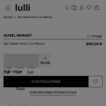
Aller au contenu principal
Accueil
Sac Oskan Hobo Cuir Marron
ISABEL MARANT
Partager
Sac
Sac Oskan Hobo Cuir Marron
890,00 €
Oskan
Hobo
Cuir
Marron
+
7
Voir plus
Taille
unique
AJOUTER AU PANIER
VOIR DISPONIBILITÉ EN BOUTIQUE