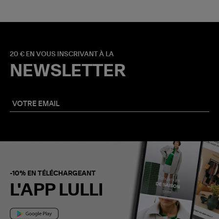
20 € EN VOUS INSCRIVANT À LA
NEWSLETTER
-10% EN TÉLÉCHARGEANT
L'APP LULLI