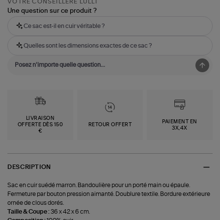
VOTRE CONSEILLÈRE LULLI
Une question sur ce produit ?
Ce sac est-il en cuir véritable ?
Quelles sont les dimensions exactes de ce sac ?
LIVRAISON
PAIEMENT EN
OFFERTE DÈS 150
RETOUR OFFERT
3X,4X
€
DESCRIPTION
Sac en cuir suédé marron. Bandoulière pour un porté main ou épaule.
Fermeture par bouton pression aimanté. Doublure textile. Bordure extérieure
ornée de clous dorés.
Taille & Coupe :
36 x 42 x 6 cm.