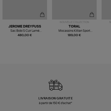
NOUVELLE COLLECTION
N
JEROME DREYFUSS
TORAL
Sac Bobi S Cuir Lamé
Mocassins Killian Sport
Champagne
Mousse
480,00 €
189,00 €
LIVRAISON GRATUITE
à partir de 150 € d'achat*