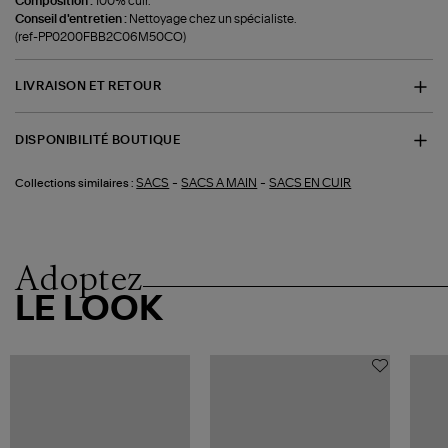
Composition :
100% cuir.
Conseil d'entretien :
Nettoyage chez un spécialiste.
(ref-PP0200FBB2C06M50CO)
LIVRAISON ET RETOUR
DISPONIBILITÉ BOUTIQUE
-
-
SACS
SACS A MAIN
SACS EN CUIR
Collections similaires :
Adoptez
LE LOOK