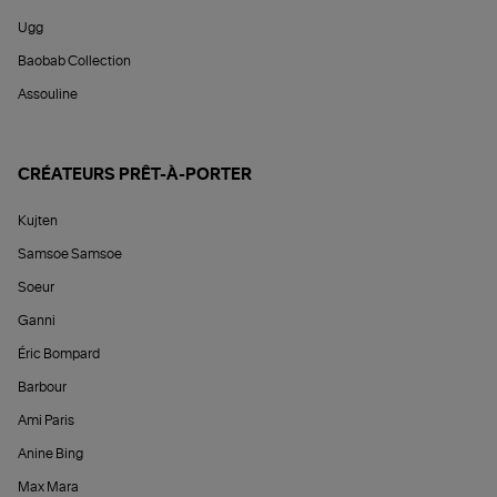
Ugg
Baobab Collection
Assouline
CRÉATEURS PRÊT-À-PORTER
Kujten
Samsoe Samsoe
Soeur
Ganni
Éric Bompard
Barbour
Ami Paris
Anine Bing
Max Mara