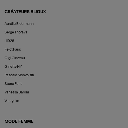
CRÉATEURS BIJOUX
Aurélie Bidermann
Serge Thoraval
d1928
Feidt Paris
Gigi Clozeau
Ginette NY
Pascale Monvoisin
Stone Paris
Vanessa Baroni
Vanrycke
MODE FEMME