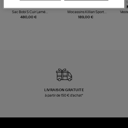
NOUVELLE COLLECTION
N
JEROME DREYFUSS
TORAL
Sac Bobi S Cuir Lamé
Mocassins Killian Sport
Veste
Champagne
Mousse
480,00 €
189,00 €
LIVRAISON GRATUITE
à partir de 150 € d'achat*