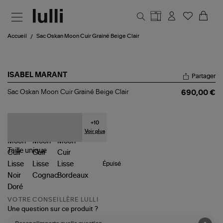
Aller au contenu principal
Accueil
Sac Oskan Moon Cuir Grainé Beige Clair
ISABEL MARANT
Partager
Sac
Sac Oskan Moon Cuir Grainé Beige Clair
690,00 €
Oskan
Moon
Cuir
Grainé
+
10
Beige
Voir plus
Clair
Taille
unique
Épuisé
VOTRE CONSEILLÈRE LULLI
Une question sur ce produit ?