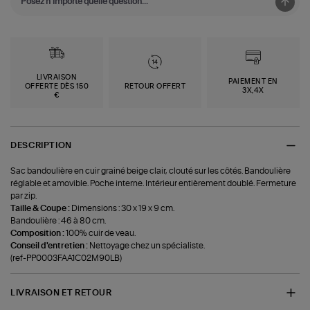
LIVRAISON
PAIEMENT EN
OFFERTE DÈS 150
RETOUR OFFERT
3X,4X
€
DESCRIPTION
Sac bandoulière en cuir grainé beige clair, clouté sur les côtés. Bandoulière
réglable et amovible. Poche interne. Intérieur entièrement doublé. Fermeture
par zip.
Taille & Coupe :
Dimensions : 30 x 19 x 9 cm.
Bandoulière : 46 à 80 cm.
Composition :
100% cuir de veau.
Conseil d'entretien :
Nettoyage chez un spécialiste.
(ref-PP0003FAA1C02M90LB)
LIVRAISON ET RETOUR