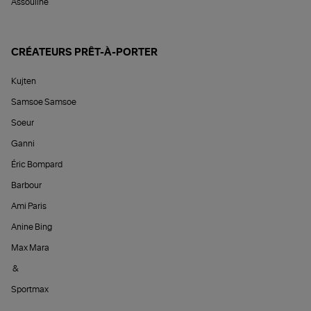
Assouline
CRÉATEURS PRÊT-À-PORTER
Kujten
Samsoe Samsoe
Soeur
Ganni
Éric Bompard
Barbour
Ami Paris
Anine Bing
Max Mara
&
Sportmax