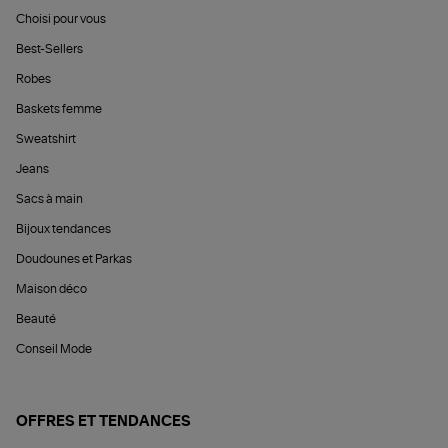
Choisi pour vous
Best-Sellers
Robes
Baskets femme
Sweatshirt
Jeans
Sacs à main
Bijoux tendances
Doudounes et Parkas
Maison déco
Beauté
Conseil Mode
OFFRES ET TENDANCES