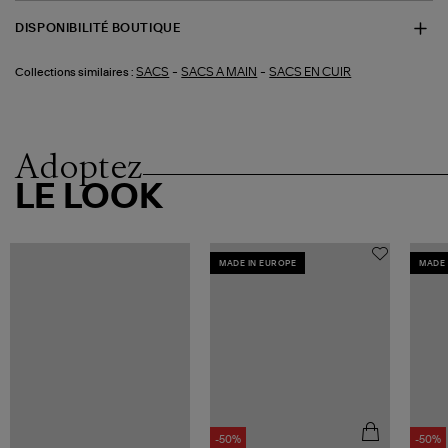
DISPONIBILITÉ BOUTIQUE
-
-
SACS
SACS A MAIN
SACS EN CUIR
Collections similaires :
Adoptez
LE LOOK
MADE IN EUROPE
MADE 
-50%
-50%