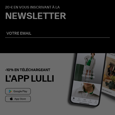
20 € EN VOUS INSCRIVANT À LA
NEWSLETTER
-10% EN TÉLÉCHARGEANT
L'APP LULLI