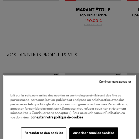
MARANT ÉTOILE
Top Janis Ochre
Jupe
120,00 €
240,00 €
VOS DERNIERS PRODUITS VUS
Continuer sans accepter
lulli-sur-la-toile.com utilise des cookies et technologies similaires à des fins de
performance, personnalisation, publicité et analyses, en collaboration avec des
partenaires tels que Google. Vous pouvez configurer vos choix via « Paramétrer »,
accepter l’ensemble des cookies (« J’accepte ») ou refuser ceux non strictement
nécessaires (« Continuer sans accepter »). Pour en savoir plus sur l’utilisation de
vos données,
consulter notre politique de cookies
Paramètres des cookies
Autoriser tous les cookies