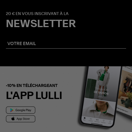
20 € EN VOUS INSCRIVANT À LA
NEWSLETTER
-10% EN TÉLÉCHARGEANT
L'APP LULLI