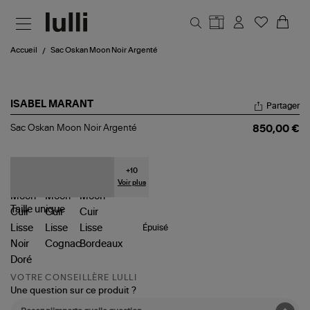
Aller au contenu principal
Accueil
Sac Oskan Moon Noir Argenté
ISABEL MARANT
Partager
Sac
Sac Oskan Moon Noir Argenté
850,00 €
Oskan
Moon
Noir
Argenté
+
10
Voir plus
Taille
unique
Épuisé
VOTRE CONSEILLÈRE LULLI
Une question sur ce produit ?