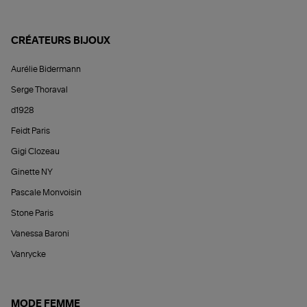
CRÉATEURS BIJOUX
Aurélie Bidermann
Serge Thoraval
d1928
Feidt Paris
Gigi Clozeau
Ginette NY
Pascale Monvoisin
Stone Paris
Vanessa Baroni
Vanrycke
MODE FEMME