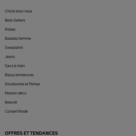
Choisi pour vous
Best-Sellers
Robes
Baskets femme
Sweatshirt
Jeans
Sacs à main
Bijoux tendances
Doudounes et Parkas
Maison déco
Beauté
Conseil Mode
OFFRES ET TENDANCES