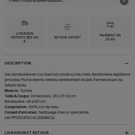
LIVRAISON
PAIEMENT EN
OFFERTE DÈS 150
RETOUR OFFERT
3X,4X
€
DESCRIPTION
Sac bandoulière en cuir lisse noir clouté sur les côtés. Bandoulière réglable et
amovible. Poche interne. Intérieur entièrement doublé. Fermeture par zip.
Détails dorés.
Made in :
Tunisie.
Taille & Coupe :
Dimensions : 28 x 27 x 9 cm.
Bandoulière : 46 à 80 cm.
Composition :
100% cuir de veau.
Conseil d'entretien :
Nettoyage chez un spécialiste.
(ref-PP0003FDC4C30MBKSI)
LIVRAISON ET RETOUR