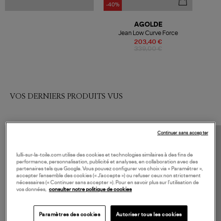
-40%
AGOLDE
Jean Low Curve Force
203,40 €
339,00 €
VOS DERNIERS PRODUITS VUS
Continuer sans accepter
lulli-sur-la-toile.com utilise des cookies et technologies similaires à des fins de
performance, personnalisation, publicité et analyses, en collaboration avec des
partenaires tels que Google. Vous pouvez configurer vos choix via « Paramétrer »,
accepter l’ensemble des cookies (« J’accepte ») ou refuser ceux non strictement
nécessaires (« Continuer sans accepter »). Pour en savoir plus sur l’utilisation de
vos données,
consulter notre politique de cookies
Paramètres des cookies
Autoriser tous les cookies