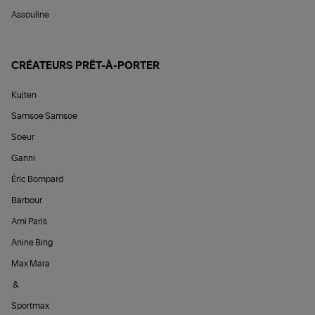
Assouline
CRÉATEURS PRÊT-À-PORTER
Kujten
Samsoe Samsoe
Soeur
Ganni
Éric Bompard
Barbour
Ami Paris
Anine Bing
Max Mara
&
Sportmax