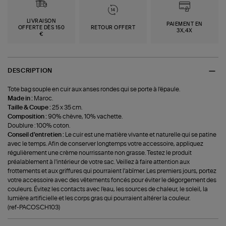
LIVRAISON
PAIEMENT EN
OFFERTE DÈS 150
RETOUR OFFERT
3X,4X
€
DESCRIPTION
Tote bag souple en cuir aux anses rondes qui se porte à l'épaule.
Made in :
Maroc.
Taille & Coupe :
25 x 35 cm.
Composition :
90% chèvre, 10% vachette.
Doublure : 100% coton.
Conseil d'entretien :
Le cuir est une matière vivante et naturelle qui se patine
avec le temps. Afin de conserver longtemps votre accessoire, appliquez
régulièrement une crème nourrissante non grasse. Testez le produit
préalablement à l'intérieur de votre sac. Veillez à faire attention aux
frottements et aux griffures qui pourraient l'abîmer. Les premiers jours, portez
votre accessoire avec des vêtements foncés pour éviter le dégorgement des
couleurs. Évitez les contacts avec l'eau, les sources de chaleur, le soleil, la
lumière artificielle et les corps gras qui pourraient altérer la couleur.
(ref-PACOSCH103)