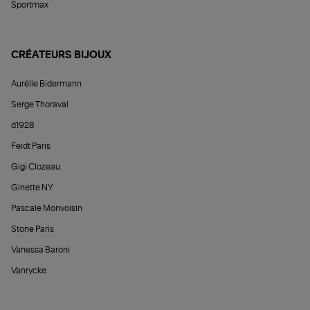
Sportmax
CRÉATEURS BIJOUX
Aurélie Bidermann
Serge Thoraval
d1928
Feidt Paris
Gigi Clozeau
Ginette NY
Pascale Monvoisin
Stone Paris
Vanessa Baroni
Vanrycke