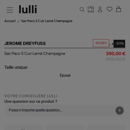
Aller au contenu principal
Accueil
Sac Paco S Cuir Lamé Champagne
SOLDES
-30%
JEROME DREYFUSS
Partager
Sac
Sac Paco S Cuir Lamé Champagne
350,00 €
Paco
500,00 €
S
Cuir
Taille
unique
Lamé
Épuisé
Champagne
VOTRE CONSEILLÈRE LULLI
Une question sur ce produit ?