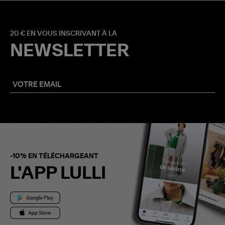
20 € EN VOUS INSCRIVANT À LA
NEWSLETTER
-10% EN TÉLÉCHARGEANT
L'APP LULLI