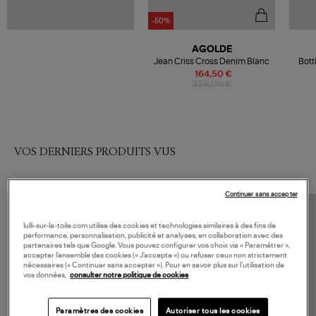
-50%
AGOLDE
Jean Criss Cross Denim Blanc
Bott
164,50 €
329,00 €
VOS DERNIERS PRODUITS VUS
Continuer sans accepter
lulli-sur-la-toile.com utilise des cookies et technologies similaires à des fins de
performance, personnalisation, publicité et analyses, en collaboration avec des
partenaires tels que Google. Vous pouvez configurer vos choix via « Paramétrer »,
accepter l’ensemble des cookies (« J’accepte ») ou refuser ceux non strictement
nécessaires (« Continuer sans accepter »). Pour en savoir plus sur l’utilisation de
vos données,
consulter notre politique de cookies
Paramètres des cookies
Autoriser tous les cookies