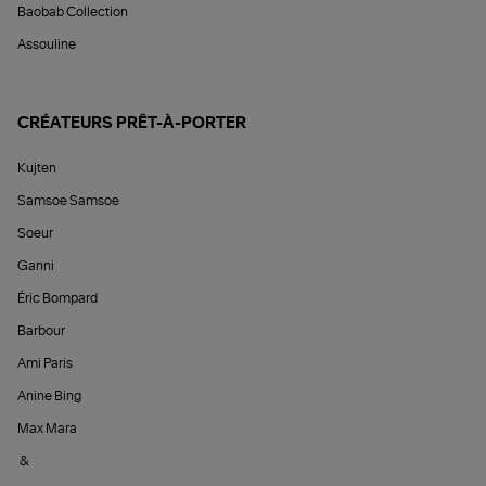
Baobab Collection
Assouline
CRÉATEURS PRÊT-À-PORTER
Kujten
Samsoe Samsoe
Soeur
Ganni
Éric Bompard
Barbour
Ami Paris
Anine Bing
Max Mara
&