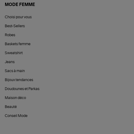
MODE FEMME
Choisi pour vous
Best-Sellers
Robes
Baskets femme
Sweatshirt
Jeans
Sacs à main
Bijoux tendances
Doudounes et Parkas
Maison déco
Beauté
Conseil Mode