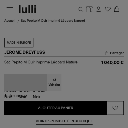
Aller au contenu principal
Accueil
Sac Pepito M Cuir Imprimé Léopard Naturel
MADE IN EUROPE
JEROME DREYFUSS
Partager
Sac
Sac Pepito M Cuir Imprimé Léopard Naturel
1 040,00 €
Pepito
M
Cuir
Imprimé
+
3
Léopard
Voir plus
Naturel
Taille
unique
AJOUTER AU PANIER
VOIR DISPONIBILITÉ EN BOUTIQUE