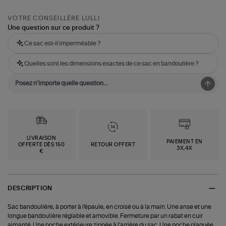
VOTRE CONSEILLÈRE LULLI
Une question sur ce produit ?
Ce sac est-il imperméable ?
Quelles sont les dimensions exactes de ce sac en bandoulière ?
LIVRAISON
PAIEMENT EN
OFFERTE DÈS 150
RETOUR OFFERT
3X,4X
€
DESCRIPTION
Sac bandoulière, à porter à l'épaule, en croisé ou à la main. Une anse et une
longue bandoulière réglable et amovible. Fermeture par un rabat en cuir
aimanté. Une poche extérieure zippée à l'arrière du sac. Une poche plaquée