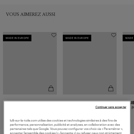
VOUS AIMEREZ AUSSI
MADE IN EUROPE
MADE IN EUROPE
MADE 
JEROME DREYFUSS
JEROME DREYFUSS
J
Continuer sans accepter
Sac Pepito S Cuir Imprimé
Sac Pepito M Cuir Léo
Sac P
Léopard Naturel
Chamois
850,00 €
1 020,00 €
lulli-sur-la-toile.com utilise des cookies et technologies similaires à des fins de
performance, personnalisation, publicité et analyses, en collaboration avec des
partenaires tels que Google. Vous pouvez configurer vos choix via « Paramétrer »,
accepter l’ensemble des cookies (« J’accepte ») ou refuser ceux non strictement