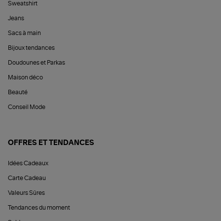
Sweatshirt
Jeans
Sacs à main
Bijoux tendances
Doudounes et Parkas
Maison déco
Beauté
Conseil Mode
OFFRES ET TENDANCES
Idées Cadeaux
Carte Cadeau
Valeurs Sûres
Tendances du moment