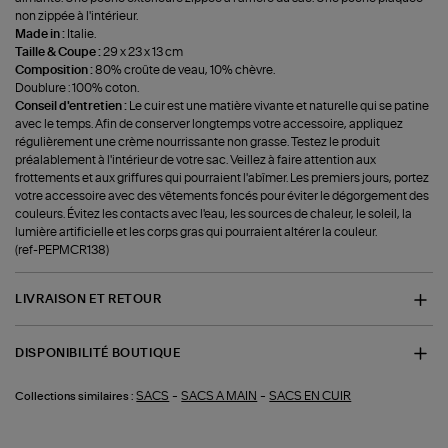
non zippée à l'intérieur.
Made in :
Italie.
Taille & Coupe :
29 x 23 x 13 cm
Composition :
80% croûte de veau, 10% chèvre.
Doublure : 100% coton.
Conseil d'entretien :
Le cuir est une matière vivante et naturelle qui se patine
avec le temps. Afin de conserver longtemps votre accessoire, appliquez
régulièrement une crème nourrissante non grasse. Testez le produit
préalablement à l'intérieur de votre sac. Veillez à faire attention aux
frottements et aux griffures qui pourraient l'abîmer. Les premiers jours, portez
votre accessoire avec des vêtements foncés pour éviter le dégorgement des
couleurs. Évitez les contacts avec l'eau, les sources de chaleur, le soleil, la
lumière artificielle et les corps gras qui pourraient altérer la couleur.
(ref-PEPMCR138)
LIVRAISON ET RETOUR
DISPONIBILITÉ BOUTIQUE
-
-
SACS
SACS A MAIN
SACS EN CUIR
Collections similaires :