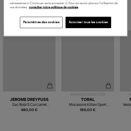
nécessaires (« Continuer sans accepter »). Pour en savoir plus sur l’utilisation de
vos données,
consulter notre politique de cookies
VOS DERNIERS PRODUITS VUS
Paramètres des cookies
Autoriser tous les cookies
NOUVELLE COLLECTION
N
JEROME DREYFUSS
TORAL
Sac Bobi S Cuir Lamé
Mocassins Killian Sport
Veste
Champagne
Mousse
480,00 €
189,00 €