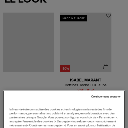
MADE IN EUROPE
-50%
ISABEL MARANT
Bottines Deone Cuir Taupe
260,00 €
520,00 €
Continuer sans accepter
lulli-sur-la-toile.com utilise des cookies et technologies similaires à des fins de
performance, personnalisation, publicité et analyses, en collaboration avec des
partenaires tels que Google. Vous pouvez configurer vos choix via « Paramétrer »,
VOS DERNIERS PRODUITS VUS
accepter l’ensemble des cookies (« J’accepte ») ou refuser ceux non strictement
nécessaires (« Continuer sans accepter »). Pour en savoir plus sur l’utilisation de