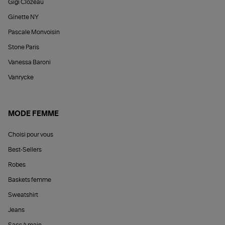
Gigi Clozeau
Ginette NY
Pascale Monvoisin
Stone Paris
Vanessa Baroni
Vanrycke
MODE FEMME
Choisi pour vous
Best-Sellers
Robes
Baskets femme
Sweatshirt
Jeans