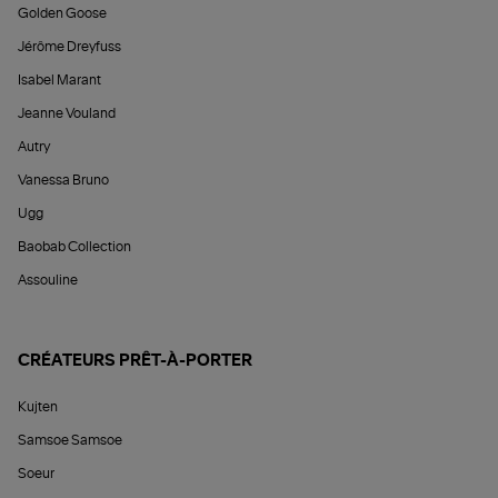
Golden Goose
Jérôme Dreyfuss
Isabel Marant
Jeanne Vouland
Autry
Vanessa Bruno
Ugg
Baobab Collection
Assouline
CRÉATEURS PRÊT-À-PORTER
Kujten
Samsoe Samsoe
Soeur