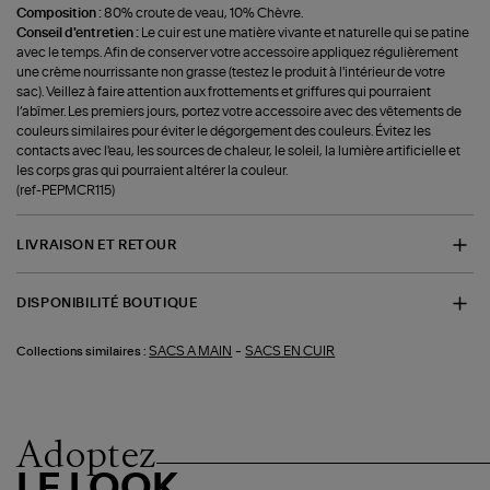
Composition :
80% croute de veau, 10% Chèvre.
Conseil d'entretien :
Le cuir est une matière vivante et naturelle qui se patine
avec le temps. Afin de conserver votre accessoire appliquez régulièrement
une crème nourrissante non grasse (testez le produit à l'intérieur de votre
sac). Veillez à faire attention aux frottements et griffures qui pourraient
l’abîmer. Les premiers jours, portez votre accessoire avec des vêtements de
couleurs similaires pour éviter le dégorgement des couleurs. Évitez les
contacts avec l'eau, les sources de chaleur, le soleil, la lumière artificielle et
les corps gras qui pourraient altérer la couleur.
(ref-PEPMCR115)
LIVRAISON ET RETOUR
DISPONIBILITÉ BOUTIQUE
-
SACS A MAIN
SACS EN CUIR
Collections similaires :
Adoptez
LE LOOK