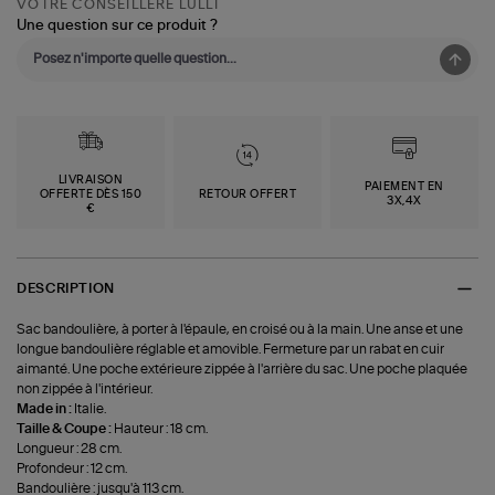
VOTRE CONSEILLÈRE LULLI
Une question sur ce produit ?
LIVRAISON
PAIEMENT EN
OFFERTE DÈS 150
RETOUR OFFERT
3X,4X
€
DESCRIPTION
Sac bandoulière, à porter à l'épaule, en croisé ou à la main. Une anse et une
longue bandoulière réglable et amovible. Fermeture par un rabat en cuir
aimanté. Une poche extérieure zippée à l'arrière du sac. Une poche plaquée
non zippée à l'intérieur.
Made in :
Italie.
Taille & Coupe :
Hauteur : 18 cm.
Longueur : 28 cm.
Profondeur : 12 cm.
Bandoulière : jusqu'à 113 cm.