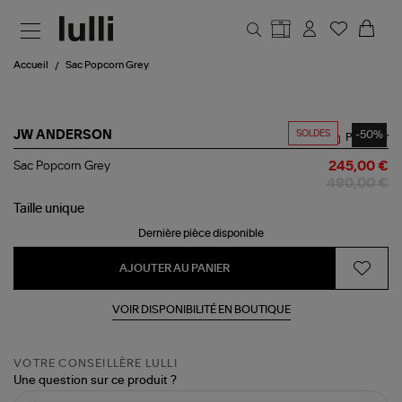
Aller au contenu principal
Accueil
Sac Popcorn Grey
SOLDES
-50%
JW ANDERSON
Partager
Sac
Sac Popcorn Grey
245,00 €
Popcorn
490,00 €
Grey
Taille
unique
Dernière pièce disponible
AJOUTER AU PANIER
VOIR DISPONIBILITÉ EN BOUTIQUE
VOTRE CONSEILLÈRE LULLI
Une question sur ce produit ?