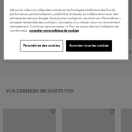
lulli-sur-la-toile.com utilise des cookies et technologies similaires à des fins de
performance, personnalisation, publicité et analyses, en collaboration avec des
partenaires tels que Google. Vous pouvez configurer vos choix via « Paramétrer »,
accepter l’ensemble des cookies (« J’accepte ») ou refuser ceux non strictement
nécessaires (« Continuer sans accepter »). Pour en savoir plus sur l’utilisation de
vos données,
consulter notre politique de cookies
Paramètres des cookies
Autoriser tous les cookies
GANNI
GANNI
Sac Hobo Mini Grained White
Sac Small Bou Oyster Gray
Sac 
Pepper
395,00 €
395,00 €
VOS DERNIERS PRODUITS VUS