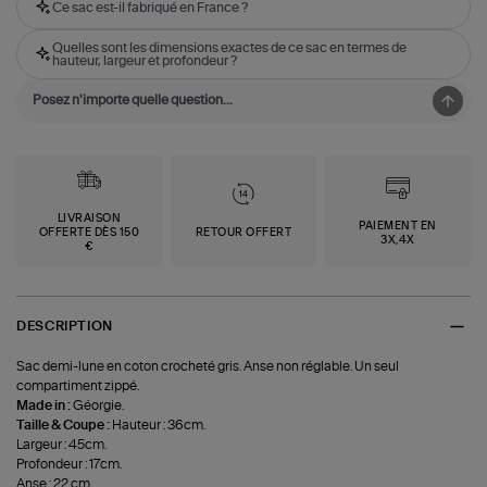
Ce sac est-il fabriqué en France ?
Quelles sont les dimensions exactes de ce sac en termes de
hauteur, largeur et profondeur ?
LIVRAISON
PAIEMENT EN
OFFERTE DÈS 150
RETOUR OFFERT
3X,4X
€
DESCRIPTION
Sac demi-lune en coton crocheté gris. Anse non réglable. Un seul
compartiment zippé.
Made in :
Géorgie.
Taille & Coupe :
Hauteur : 36cm.
Largeur : 45cm.
Profondeur : 17cm.
Anse : 22 cm.