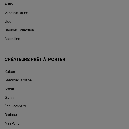
Autry
Vanessa Bruno
Ugg
Baobab Collection
Assouline
CRÉATEURS PRÊT-À-PORTER
Kujten
Samsoe Samsoe
Soeur
Ganni
Éric Bompard
Barbour
Ami Paris