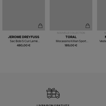
NOUVELLE COLLECTION
N
JEROME DREYFUSS
TORAL
Sac Bobi S Cuir Lamé
Mocassins Killian Sport
Veste
Champagne
Mousse
480,00 €
189,00 €
LIVRAISON GRATUITE