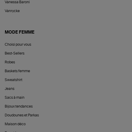
Vanessa Baroni
Vanrycke
MODE FEMME
Choisi pour vous
Best-Sellers
Robes
Baskets femme
Sweatshirt
Jeans
Sacs à main
Bijoux tendances
Doudounes et Parkas
Maison déco