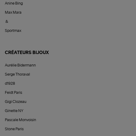
Anine Bing
Max Mara
&
Sportmax
CRÉATEURS BIJOUX
Aurélie Bidermann
Serge Thoraval
d1928
Feidt Paris
Gigi Clozeau
Ginette NY
Pascale Monvoisin
Stone Paris