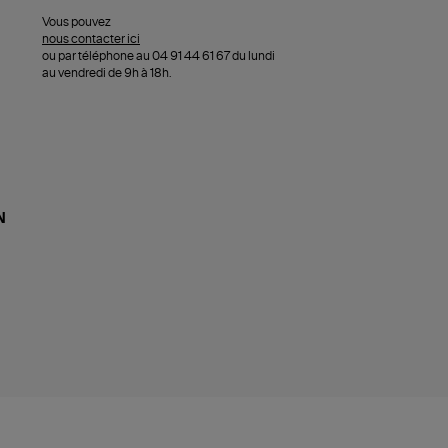
Vous pouvez
nous contacter ici
ou par téléphone au 04 91 44 61 67 du lundi
au vendredi de 9h à 18h.
N