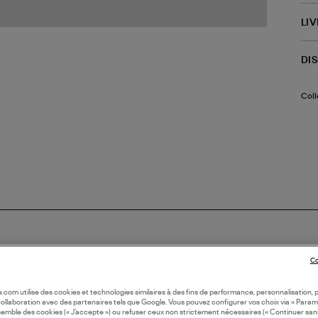
LI
DI
Coll
Co
IVITÉ
oile.com utilise des cookies et technologies similaires à des fins de performance, personnalisation, p
collaboration avec des partenaires tels que Google. Vous pouvez configurer vos choix via « Param
semble des cookies (« J’accepte ») ou refuser ceux non strictement nécessaires (« Continuer san