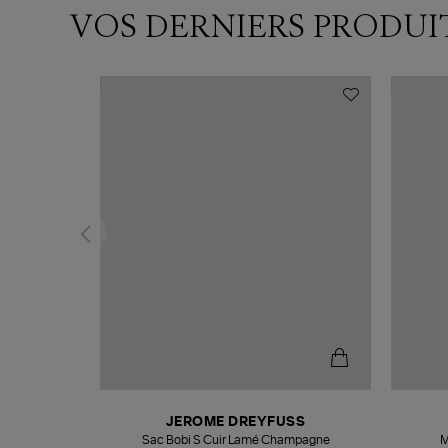
VOS DERNIERS PRODUI
N
JEROME DREYFUSS
te
Sac Bobi S Cuir Lamé Champagne
M