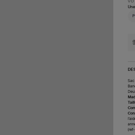
VOT
Une
DE
Sac 
Band
Deux
Made
Tail
Com
Cons
l’ai
anné
(re