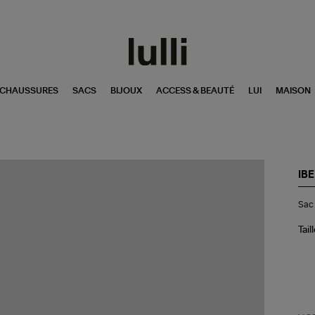
CHAUSSURES
SACS
BIJOUX
ACCESS & BEAUTÉ
LUI
MAISON
IBE
Sa
Sac 
Rar
Da
Tea
Tail