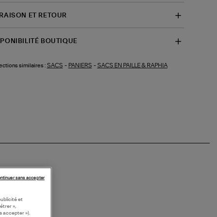
VRAISON ET RETOUR
SPONIBILITÉ BOUTIQUE
SACS
-
PANIERS
-
SACS EN PAILLE & RAPHIA
ections similaires :
ntinuer sans accepter
ublicité et
étrer »,
s accepter »).