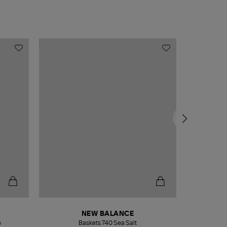
NEW BALANCE
e
Baskets 740 Sea Salt
Veste