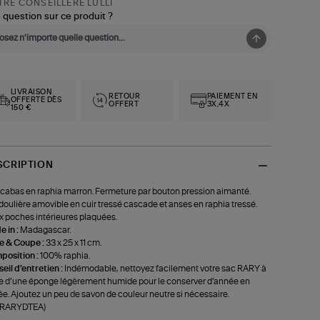
RE CONSEILLÈRE LULLI
 question sur ce produit ?
LIVRAISON
RETOUR
PAIEMENT EN
OFFERTE DÈS
OFFERT
3X,4X
150 €
SCRIPTION
cabas en raphia marron. Fermeture par bouton pression aimanté.
oulière amovible en cuir tressé cascade et anses en raphia tressé.
 poches intérieures plaquées.
 in :
Madagascar.
le & Coupe :
33 x 25 x 11 cm.
position :
100% raphia.
eil d'entretien :
Indémodable, nettoyez facilement votre sac RARY à
de d’une éponge légèrement humide pour le conserver d’année en
e. Ajoutez un peu de savon de couleur neutre si nécessaire.
f-RARYDTEA)