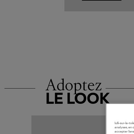
Adoptez
LE LOOK
EXCLUS
lulli-sur-la-t
analyses, en 
accepter l’en