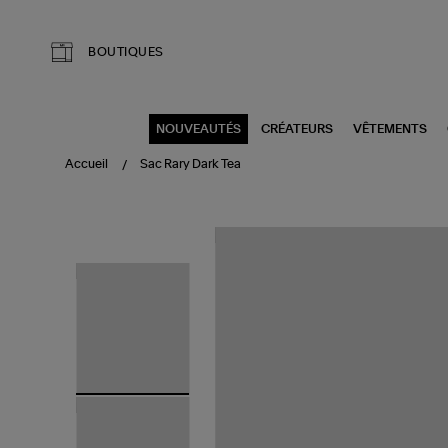
Aller au contenu principal
BOUTIQUES
NOUVEAUTÉS
CRÉATEURS
VÊTEMENTS
Accueil
Sac Rary Dark Tea