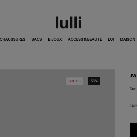
CHAUSSURES
SACS
BIJOUX
ACCESS & BEAUTÉ
LUI
MAISON
JW
-50%
SOLDES
Sa
Sac 
Ruf
Sh
Bla
Tail