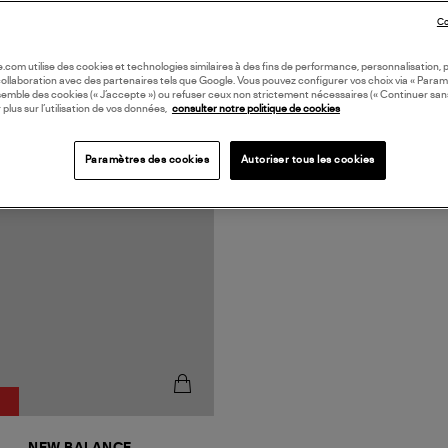
Co
oile.com utilise des cookies et technologies similaires à des fins de performance, personnalisation, p
collaboration avec des partenaires tels que Google. Vous pouvez configurer vos choix via « Param
semble des cookies (« J’accepte ») ou refuser ceux non strictement nécessaires (« Continuer san
 plus sur l’utilisation de vos données,
consulter notre politique de cookies
Paramètres des cookies
Autoriser tous les cookies
%