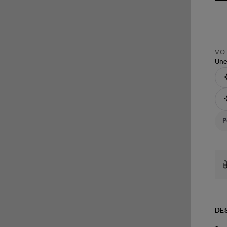
VOT
Une
DE