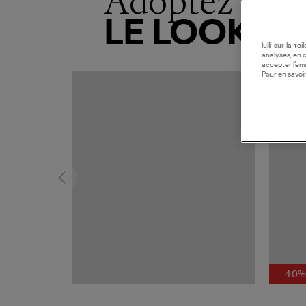
Adoptez
LE LOOK
lulli-sur-la-t
analyses, en 
accepter l’en
Pour en savoir
-40