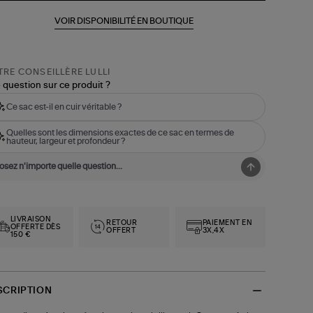
VOIR DISPONIBILITÉ EN BOUTIQUE
RE CONSEILLÈRE LULLI
 question sur ce produit ?
Ce sac est-il en cuir véritable ?
Quelles sont les dimensions exactes de ce sac en termes de
hauteur, largeur et profondeur ?
LIVRAISON
RETOUR
PAIEMENT EN
OFFERTE DÈS
OFFERT
3X,4X
150 €
SCRIPTION