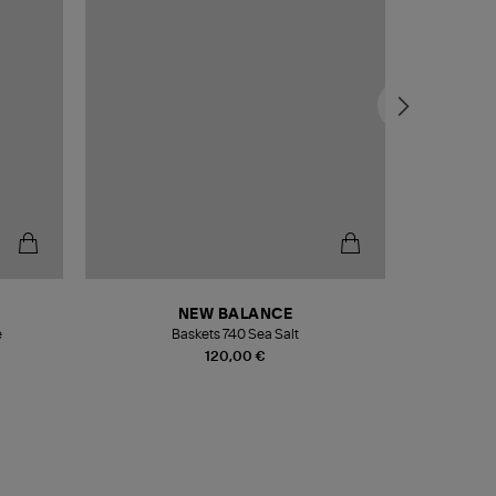
NEW BALANCE
e
Baskets 740 Sea Salt
Veste
120,00 €