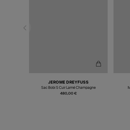
N
JEROME DREYFUSS
te
Sac Bobi S Cuir Lamé Champagne
M
480,00 €