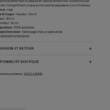
arrondi porté main ou épaule en velours brillant noir. Ouverture à zip
nté. Compartiment unique et mini poche plaquée en cuir à l'intérieur.
 in :
Inde.
le & Coupe :
Hauteur : 23 cm
eur : 30 cm
ondeur : 19 cm.
position :
100% polyester.
eil d'entretien :
Nettoyage chez un spécialiste
f-HB0659FA0390999)
VRAISON ET RETOUR
SPONIBILITÉ BOUTIQUE
SACS A MAIN
ections similaires :