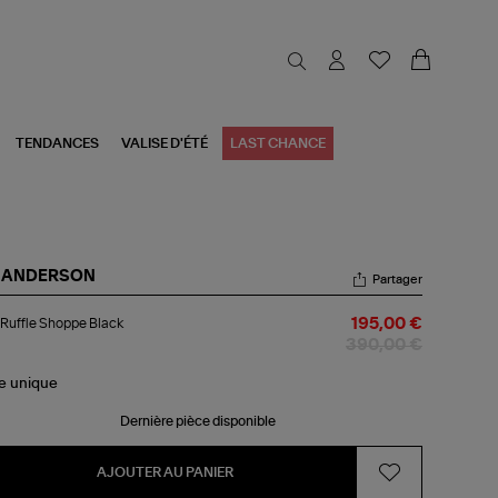
TENDANCES
VALISE D'ÉTÉ
LAST CHANCE
 ANDERSON
Partager
c
Ruffle Shoppe Black
195,00 €
fle
oppe
390,00 €
ck
le
unique
Dernière pièce disponible
AJOUTER AU PANIER