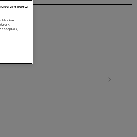
ntinuer sans accepter
ublicité et
étrer »,
s accepter »).