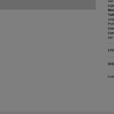
Sac 
arge
Made
Tail
Larg
Prof
Com
Cons
(re
LI
DI
Coll