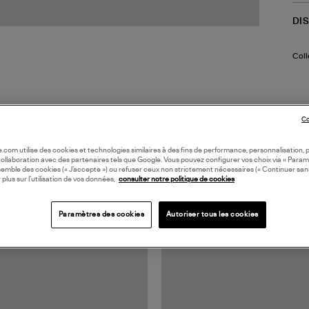
DI
Coll
Co
oile.com utilise des cookies et technologies similaires à des fins de performance, personnalisation, p
collaboration avec des partenaires tels que Google. Vous pouvez configurer vos choix via « Param
semble des cookies (« J’accepte ») ou refuser ceux non strictement nécessaires (« Continuer san
TS VUS
 plus sur l’utilisation de vos données,
consulter notre politique de cookies
Paramètres des cookies
Autoriser tous les cookies