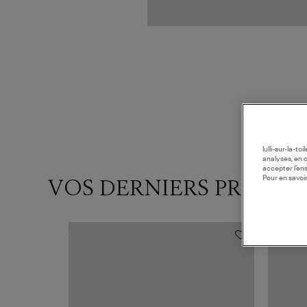
lulli-sur-la-t
analyses, en 
accepter l’en
VOS DERNIERS PRODUI
Pour en savoir