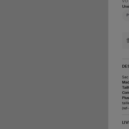
VOT
Une
DE
Sac 
Made
Tail
Com
Plus
taill
(re
LI