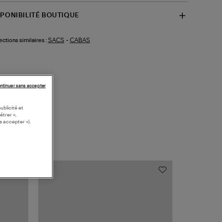
SPONIBILITÉ BOUTIQUE
SACS
-
CABAS
ections similaires :
ntinuer sans accepter
ublicité et
étrer »,
s accepter »).