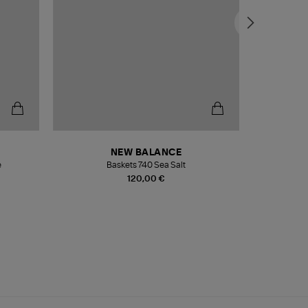
NEW BALANCE
e
Baskets 740 Sea Salt
Veste
120,00 €