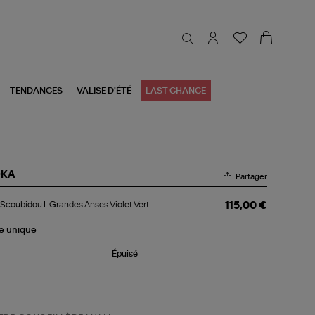
TENDANCES
VALISE D'ÉTÉ
LAST CHANCE
KA
Partager
c
Scoubidou L Grandes Anses Violet Vert
115,00 €
oubidou
andes
le
unique
ses
let
Épuisé
t