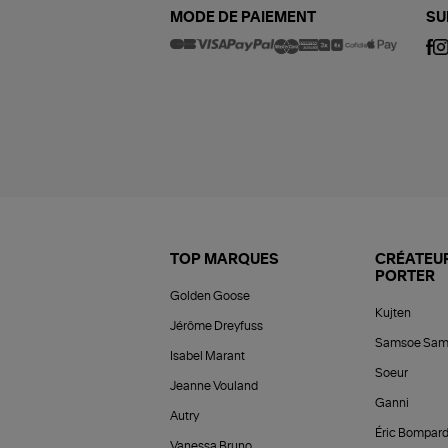
MODE DE PAIEMENT
SU
TOP MARQUES
CRÉATEUR
PORTER
Golden Goose
Kujten
Jérôme Dreyfuss
Samsoe Sam
Isabel Marant
Soeur
Jeanne Vouland
Ganni
Autry
Éric Bompar
Vanessa Bruno