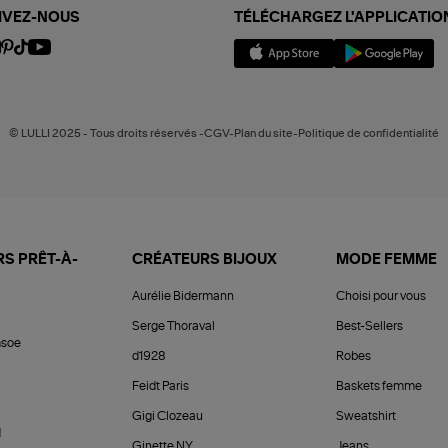
IVEZ-NOUS
TÉLÉCHARGEZ L'APPLICATIO
© LULLI 2025 - Tous droits réservés -CGV-Plan du site-Politique de confidentialité
S PRÊT-À-
CRÉATEURS BIJOUX
MODE FEMME
Aurélie Bidermann
Choisi pour vous
Serge Thoraval
Best-Sellers
soe
d1928
Robes
Feidt Paris
Baskets femme
Gigi Clozeau
Sweatshirt
d
Ginette NY
Jeans