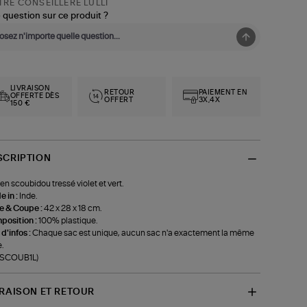
RE CONSEILLÈRE LULLI
 question sur ce produit ?
LIVRAISON
RETOUR
PAIEMENT EN
OFFERTE DÈS
OFFERT
3X,4X
150 €
SCRIPTION
en scoubidou tressé violet et vert.
 in :
Inde.
le & Coupe :
42 x 28 x 18 cm.
position :
100% plastique.
 d'infos :
Chaque sac est unique, aucun sac n'a exactement la même
e.
f-SCOUB1L)
VRAISON ET RETOUR