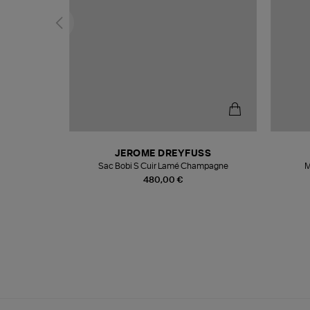
N
JEROME DREYFUSS
te
Sac Bobi S Cuir Lamé Champagne
M
480,00 €