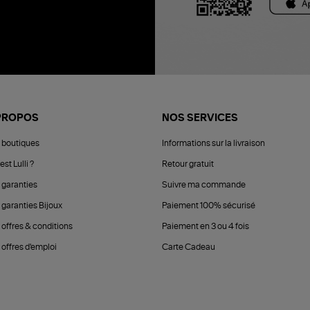
PROPOS
NOS SERVICES
 boutiques
Informations sur la livraison
est Lulli ?
Retour gratuit
 garanties
Suivre ma commande
 garanties Bijoux
Paiement 100% sécurisé
 offres & conditions
Paiement en 3 ou 4 fois
offres d'emploi
Carte Cadeau