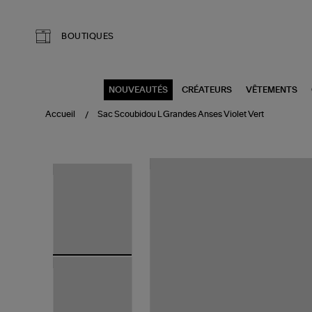
Aller au contenu principal
BOUTIQUES
NOUVEAUTÉS
CRÉATEURS
VÊTEMENTS
Accueil
Sac Scoubidou L Grandes Anses Violet Vert