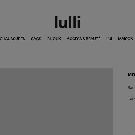
CHAUSSURES
SACS
BIJOUX
ACCESS & BEAUTÉ
LUI
MAISON
MO
Sa
Sac 
Sc
L
Gr
Tail
An
Vio
Ver