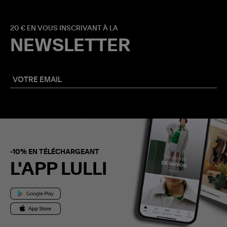
20 € EN VOUS INSCRIVANT À LA
NEWSLETTER
-10% EN TÉLÉCHARGEANT
L'APP LULLI