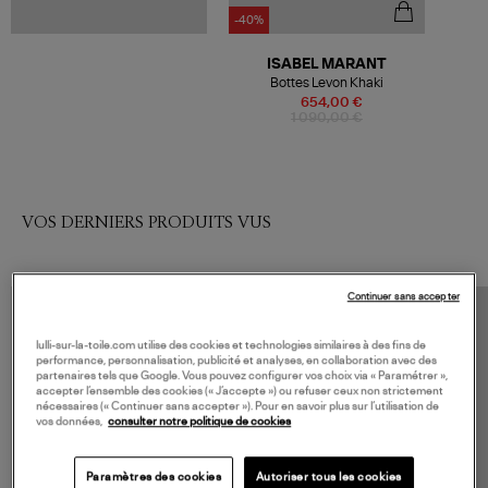
-40%
ISABEL MARANT
Bottes Levon Khaki
654,00 €
1 090,00 €
VOS DERNIERS PRODUITS VUS
Continuer sans accepter
lulli-sur-la-toile.com utilise des cookies et technologies similaires à des fins de
performance, personnalisation, publicité et analyses, en collaboration avec des
partenaires tels que Google. Vous pouvez configurer vos choix via « Paramétrer »,
accepter l’ensemble des cookies (« J’accepte ») ou refuser ceux non strictement
nécessaires (« Continuer sans accepter »). Pour en savoir plus sur l’utilisation de
vos données,
consulter notre politique de cookies
Paramètres des cookies
Autoriser tous les cookies