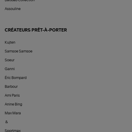
Baobab Collection
Assouline
CRÉATEURS PRÊT-À-PORTER
Kujten
Samsoe Samsoe
Soeur
Ganni
Éric Bompard
Barbour
Ami Paris
Anine Bing
Max Mara
&
Sportmax