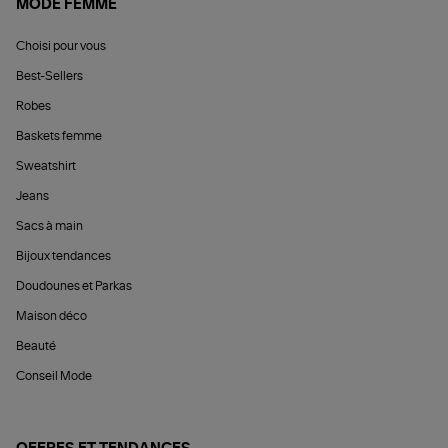
MODE FEMME
Choisi pour vous
Best-Sellers
Robes
Baskets femme
Sweatshirt
Jeans
Sacs à main
Bijoux tendances
Doudounes et Parkas
Maison déco
Beauté
Conseil Mode