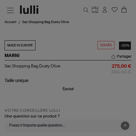
Aller au contenu principal
Accueil
Sac Shopping Bag Dusty Olive
SOLDES
-50%
MADE IN EUROPE
MARNI
Partager
Sac
Sac Shopping Bag Dusty Olive
275,00 €
Shopping
550,00 €
Bag
Dusty
Taille
unique
Olive
Épuisé
VOTRE CONSEILLÈRE LULLI
Une question sur ce produit ?