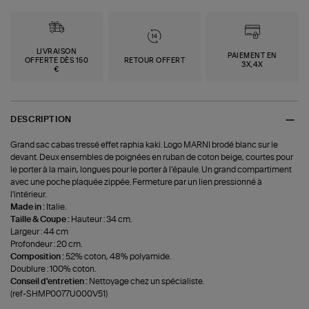
LIVRAISON
PAIEMENT EN
OFFERTE DÈS 150
RETOUR OFFERT
3X,4X
€
DESCRIPTION
Grand sac cabas tressé effet raphia kaki. Logo MARNI brodé blanc sur le
devant. Deux ensembles de poignées en ruban de coton beige, courtes pour
le porter à la main, longues pour le porter à l’épaule. Un grand compartiment
avec une poche plaquée zippée. Fermeture par un lien pressionné à
l'intérieur.
Made in :
Italie.
Taille & Coupe :
Hauteur : 34 cm.
Largeur : 44 cm
Profondeur : 20 cm.
Composition :
52% coton, 48% polyamide.
Doublure : 100% coton.
Conseil d'entretien :
Nettoyage chez un spécialiste.
(ref-SHMP0077U000V51)