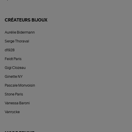
CRÉATEURS BIJOUX
Aurélie Bidermann
Serge Thoraval
d1928
Feidt Paris
Gigi Clozeau
Ginette NY
Pascale Monvoisin
Stone Paris
Vanessa Baroni
Vanrycke