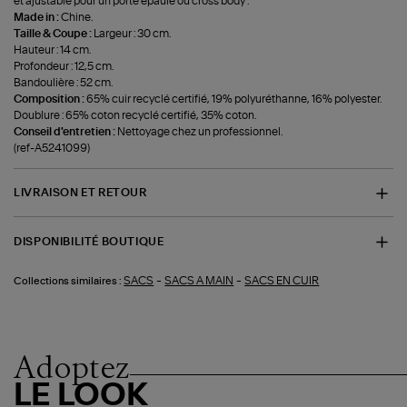
et ajustable pour un porté épaule ou cross body .
Made in :
Chine.
Taille & Coupe :
Largeur : 30 cm.
Hauteur : 14 cm.
Profondeur : 12,5 cm.
Bandoulière : 52 cm.
Composition :
65% cuir recyclé certifié, 19% polyuréthanne, 16% polyester.
Doublure : 65% coton recyclé certifié, 35% coton.
Conseil d'entretien :
Nettoyage chez un professionnel.
(ref-A5241099)
LIVRAISON ET RETOUR
DISPONIBILITÉ BOUTIQUE
-
-
SACS
SACS A MAIN
SACS EN CUIR
Collections similaires :
Adoptez
LE LOOK