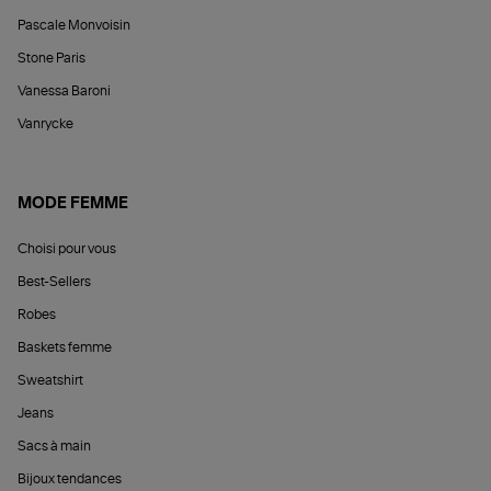
Pascale Monvoisin
Stone Paris
Vanessa Baroni
Vanrycke
MODE FEMME
Choisi pour vous
Best-Sellers
Robes
Baskets femme
Sweatshirt
Jeans
Sacs à main
Bijoux tendances