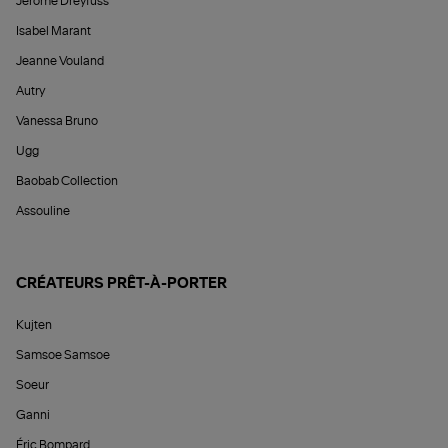
Jérôme Dreyfuss
Isabel Marant
Jeanne Vouland
Autry
Vanessa Bruno
Ugg
Baobab Collection
Assouline
CRÉATEURS PRÊT-À-PORTER
Kujten
Samsoe Samsoe
Soeur
Ganni
Éric Bompard