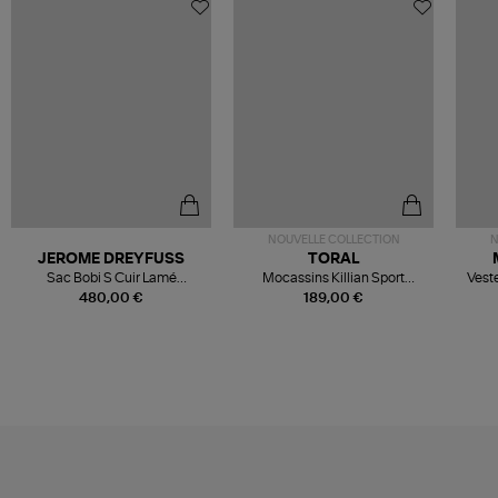
NOUVELLE COLLECTION
N
JEROME DREYFUSS
TORAL
Sac Bobi S Cuir Lamé
Mocassins Killian Sport
Veste
Champagne
Mousse
480,00 €
189,00 €