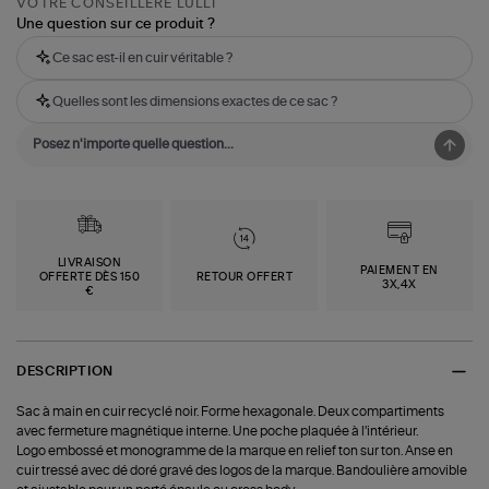
VOTRE CONSEILLÈRE LULLI
Une question sur ce produit ?
Ce sac est-il en cuir véritable ?
Quelles sont les dimensions exactes de ce sac ?
LIVRAISON
PAIEMENT EN
OFFERTE DÈS 150
RETOUR OFFERT
3X,4X
€
DESCRIPTION
Sac à main en cuir recyclé noir. Forme hexagonale. Deux compartiments
avec fermeture magnétique interne. Une poche plaquée à l'intérieur.
Logo embossé et monogramme de la marque en relief ton sur ton. Anse en
cuir tressé avec dé doré gravé des logos de la marque. Bandoulière amovible