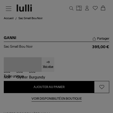
Aller au contenu principal
Accueil
Sac Small Bou Noir
GANNI
Partager
Sac
Sac Small Bou Noir
395,00 €
Small
Bou
Noir
+
9
Voir plus
Taille
unique
AJOUTER AU PANIER
VOIR DISPONIBILITÉ EN BOUTIQUE