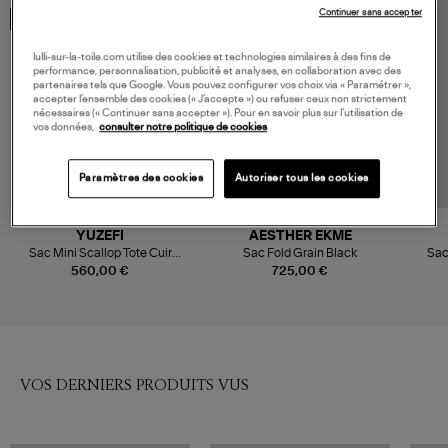
Continuer sans accepter
MADE IN EUROPE
MADE IN EUROPE
lulli-sur-la-toile.com utilise des cookies et technologies similaires à des fins de
performance, personnalisation, publicité et analyses, en collaboration avec des
partenaires tels que Google. Vous pouvez configurer vos choix via « Paramétrer »,
accepter l’ensemble des cookies (« J’accepte ») ou refuser ceux non strictement
nécessaires (« Continuer sans accepter »). Pour en savoir plus sur l’utilisation de
vos données,
consulter notre politique de cookies
Paramètres des cookies
Autoriser tous les cookies
NOUVELLE COLLECTION
YUZEFI
AESTHER EKME
Sac Mini Scallop Tote Cuir
Sac Fold Grain Black
Sac
Grainé Black
560,00 €
725,00 €
VOS DERNIERS PRODUITS VUS