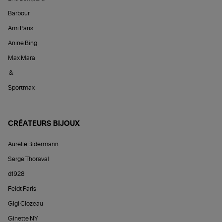
Barbour
Ami Paris
Anine Bing
Max Mara
&
Sportmax
CRÉATEURS BIJOUX
Aurélie Bidermann
Serge Thoraval
d1928
Feidt Paris
Gigi Clozeau
Ginette NY