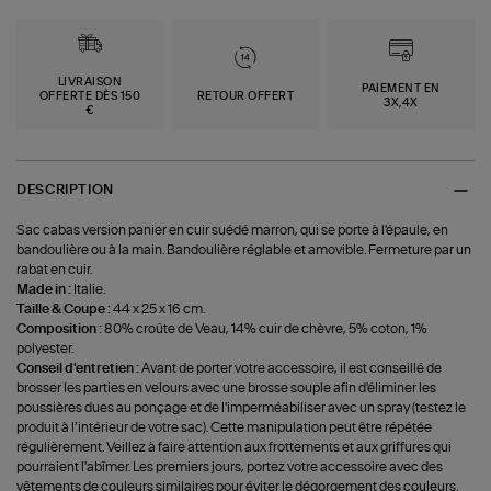
LIVRAISON
PAIEMENT EN
OFFERTE DÈS 150
RETOUR OFFERT
3X,4X
€
DESCRIPTION
Sac cabas version panier en cuir suédé marron, qui se porte à l'épaule, en
bandoulière ou à la main. Bandoulière réglable et amovible. Fermeture par un
rabat en cuir.
Made in :
Italie.
Taille & Coupe :
44 x 25 x 16 cm.
Composition :
80% croûte de Veau, 14% cuir de chèvre, 5% coton, 1%
polyester.
Conseil d'entretien :
Avant de porter votre accessoire, il est conseillé de
brosser les parties en velours avec une brosse souple afin d'éliminer les
poussières dues au ponçage et de l'imperméabiliser avec un spray (testez le
produit à l’intérieur de votre sac). Cette manipulation peut être répétée
régulièrement. Veillez à faire attention aux frottements et aux griffures qui
pourraient l'abîmer. Les premiers jours, portez votre accessoire avec des
vêtements de couleurs similaires pour éviter le dégorgement des couleurs.