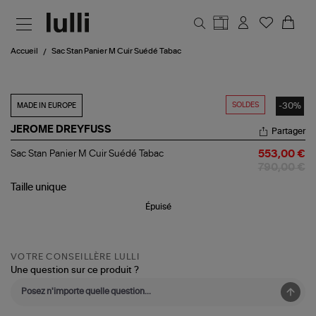
Aller au contenu principal
Accueil
Sac Stan Panier M Cuir Suédé Tabac
SOLDES
-30%
MADE IN EUROPE
JEROME DREYFUSS
Partager
Sac
Sac Stan Panier M Cuir Suédé Tabac
553,00 €
Stan
790,00 €
Panier
M
Taille
unique
Cuir
Épuisé
Suédé
Tabac
VOTRE CONSEILLÈRE LULLI
Une question sur ce produit ?