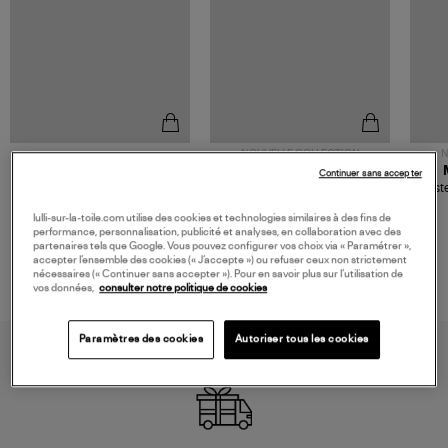
NOUVELLE COLLECTION
N
JEROME DREYFUSS
TORAL
Continuer sans accepter
Sac Bobi S Cuir Lamé
Mocassins Killian Sport
Veste
Champagne
Mousse
480,00 €
189,00 €
lulli-sur-la-toile.com utilise des cookies et technologies similaires à des fins de
performance, personnalisation, publicité et analyses, en collaboration avec des
partenaires tels que Google. Vous pouvez configurer vos choix via « Paramétrer »,
accepter l’ensemble des cookies (« J’accepte ») ou refuser ceux non strictement
nécessaires (« Continuer sans accepter »). Pour en savoir plus sur l’utilisation de
vos données,
consulter notre politique de cookies
Paramètres des cookies
Autoriser tous les cookies