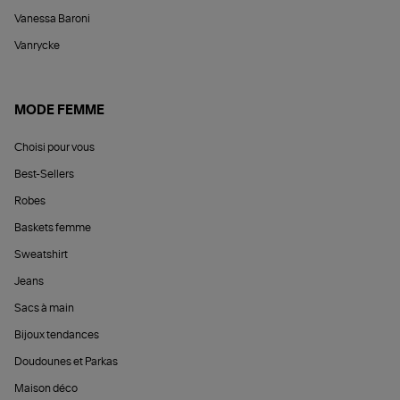
Vanessa Baroni
Vanrycke
MODE FEMME
Choisi pour vous
Best-Sellers
Robes
Baskets femme
Sweatshirt
Jeans
Sacs à main
Bijoux tendances
Doudounes et Parkas
Maison déco