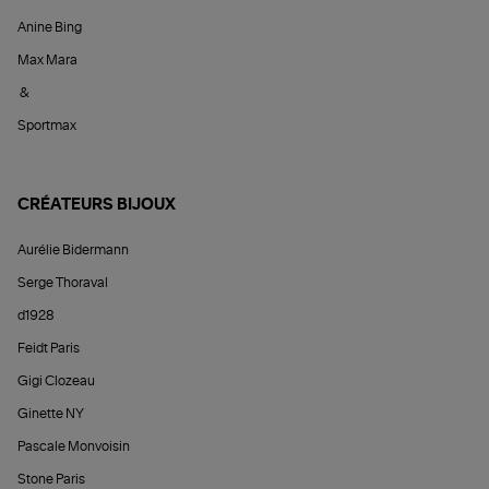
Anine Bing
Max Mara
&
Sportmax
CRÉATEURS BIJOUX
Aurélie Bidermann
Serge Thoraval
d1928
Feidt Paris
Gigi Clozeau
Ginette NY
Pascale Monvoisin
Stone Paris