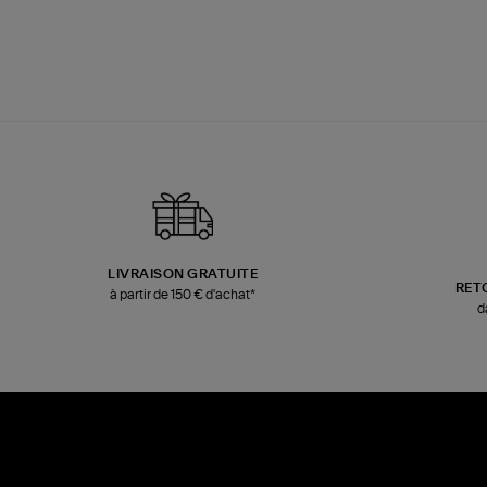
LIVRAISON GRATUITE
RET
à partir de 150 € d'achat*
d