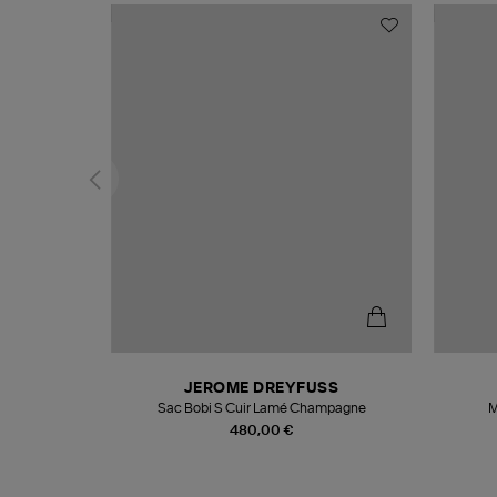
T
JEROME DREYFUSS
k
Sac Bobi S Cuir Lamé Champagne
M
480,00 €