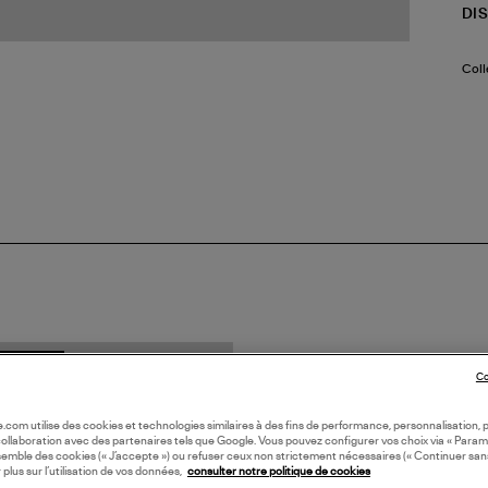
DI
Coll
N EUROPE
Co
oile.com utilise des cookies et technologies similaires à des fins de performance, personnalisation, p
collaboration avec des partenaires tels que Google. Vous pouvez configurer vos choix via « Param
semble des cookies (« J’accepte ») ou refuser ceux non strictement nécessaires (« Continuer san
 plus sur l’utilisation de vos données,
consulter notre politique de cookies