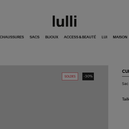
CHAUSSURES
SACS
BIJOUX
ACCESS & BEAUTÉ
LUI
MAISON
CU
-30%
SOLDES
Sa
Sac 
Sun
Bla
Tail