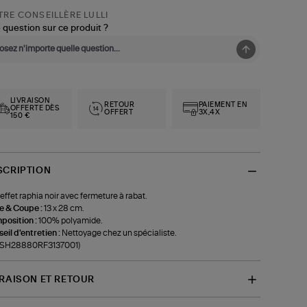
RE CONSEILLÈRE LULLI
 question sur ce produit ?
LIVRAISON
RETOUR
PAIEMENT EN
OFFERTE DÈS
OFFERT
3X,4X
150 €
SCRIPTION
effet raphia noir avec fermeture à rabat.
le & Coupe :
13 x 28 cm.
position :
100% polyamide.
eil d'entretien :
Nettoyage chez un spécialiste.
f-SH28880RF3137001)
VRAISON ET RETOUR