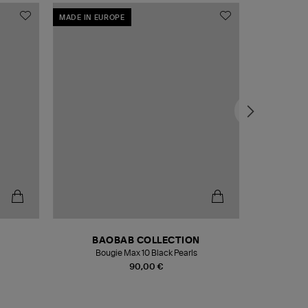
MADE IN EUROPE
MADE IN EU
BAOBAB COLLECTION
Bougie Max 10 Black Pearls
Paréo Fou
90,00 €