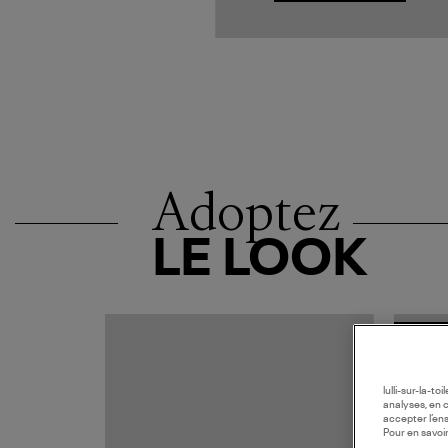
Adoptez
LE LOOK
MADE I
lulli-sur-la-t
analyses, en 
accepter l’en
Pour en savoir