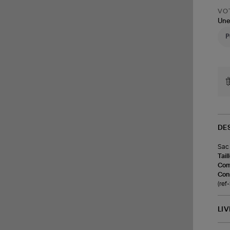
VOT
Une
DE
Sac 
Tail
Com
Cons
(re
LI