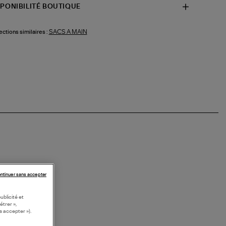
SPONIBILITÉ BOUTIQUE
SACS A MAIN
ections similaires :
ntinuer sans accepter
ublicité et
étrer »,
s accepter »).