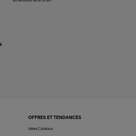
au vendredi de 9h à 18h.
N
OFFRES ET TENDANCES
Idées Cadeaux