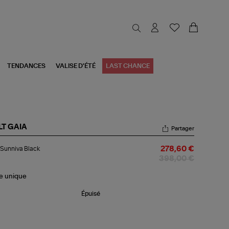
TENDANCES
VALISE D'ÉTÉ
LAST CHANCE
LT GAIA
Partager
c
Sunniva Black
278,60 €
niva
ck
398,00 €
le
unique
Épuisé