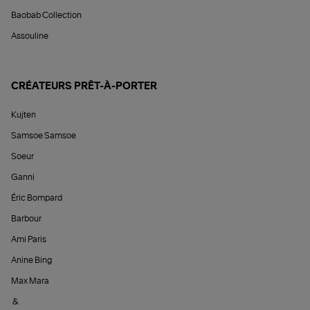
Baobab Collection
Assouline
CRÉATEURS PRÊT-À-PORTER
Kujten
Samsoe Samsoe
Soeur
Ganni
Éric Bompard
Barbour
Ami Paris
Anine Bing
Max Mara
&