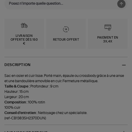
LIVRAISON
PAIEMENT EN
OFFERTE DÈS 150
RETOUR OFFERT
3X,4X
€
DESCRIPTION
Sac en osier et cuir lisse. Porté main, épaule ou crossbody grâce à une anse
et une bandoulière amovible en cuir. Fermeture métallique.
Taille & Coupe :
Profondeur : 9 cm
Hauteur : 15 cm
Largeur : 20 cm
Composition :
100% rotin
100% cuir
Conseil d'entretien :
Nettoyage chez un spécialiste.
(ref-CB1383SH2370DUN)