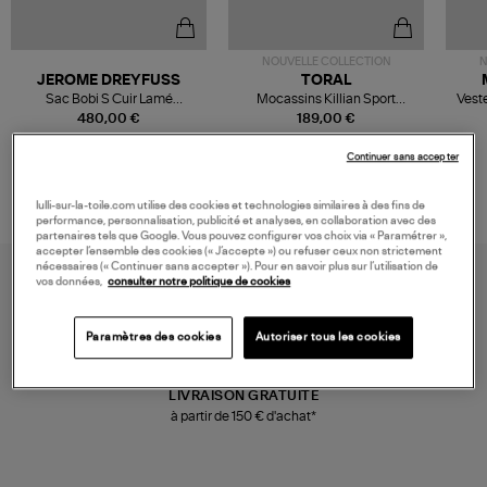
NOUVELLE COLLECTION
N
JEROME DREYFUSS
TORAL
Sac Bobi S Cuir Lamé
Mocassins Killian Sport
Veste
Champagne
Mousse
480,00 €
189,00 €
Continuer sans accepter
lulli-sur-la-toile.com utilise des cookies et technologies similaires à des fins de
performance, personnalisation, publicité et analyses, en collaboration avec des
partenaires tels que Google. Vous pouvez configurer vos choix via « Paramétrer »,
accepter l’ensemble des cookies (« J’accepte ») ou refuser ceux non strictement
nécessaires (« Continuer sans accepter »). Pour en savoir plus sur l’utilisation de
vos données,
consulter notre politique de cookies
Paramètres des cookies
Autoriser tous les cookies
LIVRAISON GRATUITE
à partir de 150 € d'achat*