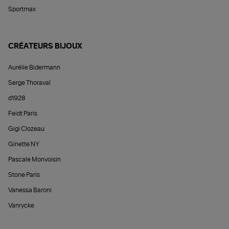
Sportmax
CRÉATEURS BIJOUX
Aurélie Bidermann
Serge Thoraval
d1928
Feidt Paris
Gigi Clozeau
Ginette NY
Pascale Monvoisin
Stone Paris
Vanessa Baroni
Vanrycke