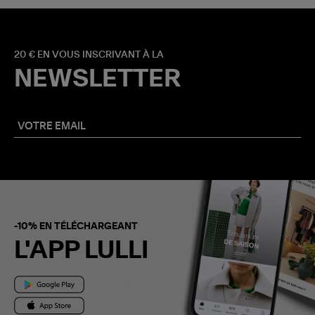
20 € EN VOUS INSCRIVANT À LA
NEWSLETTER
-10% EN TÉLÉCHARGEANT
L'APP LULLI