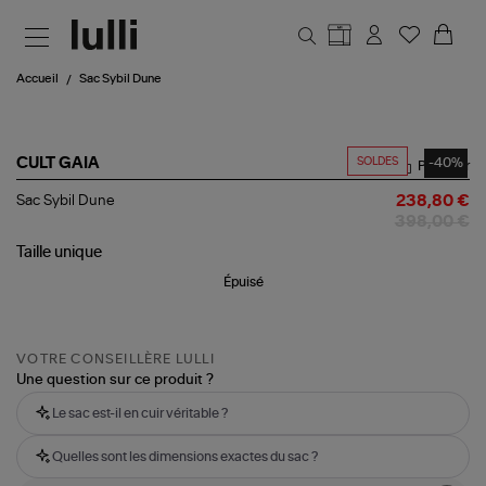
Aller au contenu principal
Accueil
Sac Sybil Dune
SOLDES
-40%
CULT GAIA
Partager
Sac
Sac Sybil Dune
238,80 €
Sybil
398,00 €
Dune
Taille
unique
Épuisé
VOTRE CONSEILLÈRE LULLI
Une question sur ce produit ?
Le sac est-il en cuir véritable ?
Quelles sont les dimensions exactes du sac ?