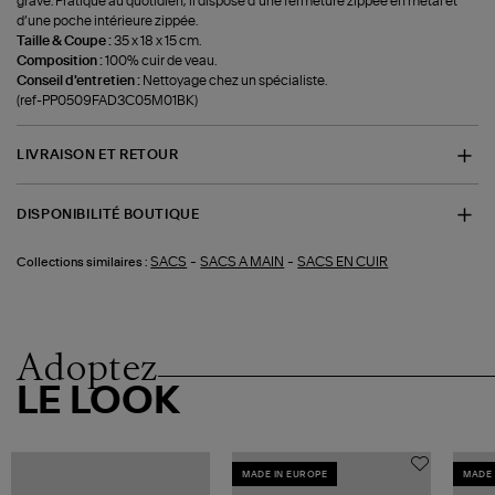
gravé. Pratique au quotidien, il dispose d’une fermeture zippée en métal et
d’une poche intérieure zippée.
Taille & Coupe :
35 x 18 x 15 cm.
Composition :
100% cuir de veau.
Conseil d'entretien :
Nettoyage chez un spécialiste.
(ref-PP0509FAD3C05M01BK)
LIVRAISON ET RETOUR
DISPONIBILITÉ BOUTIQUE
-
-
SACS
SACS A MAIN
SACS EN CUIR
Collections similaires :
Adoptez
LE LOOK
MADE IN EUROPE
MADE 