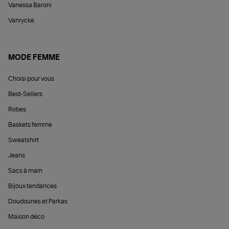
Vanessa Baroni
Vanrycke
MODE FEMME
Choisi pour vous
Best-Sellers
Robes
Baskets femme
Sweatshirt
Jeans
Sacs à main
Bijoux tendances
Doudounes et Parkas
Maison déco