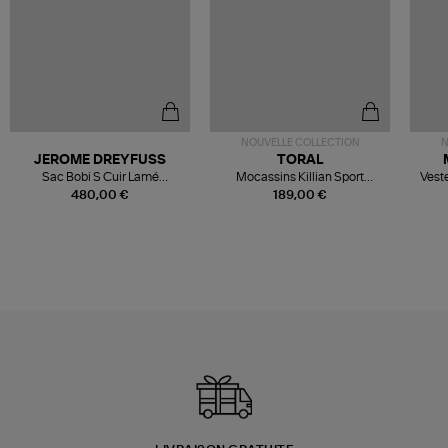
NOUVELLE COLLECTION
N
JEROME DREYFUSS
TORAL
Sac Bobi S Cuir Lamé
Mocassins Killian Sport
Veste
Champagne
Mousse
480,00 €
189,00 €