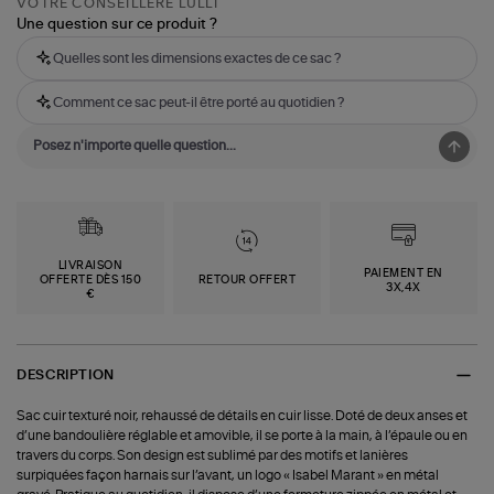
VOTRE CONSEILLÈRE LULLI
Une question sur ce produit ?
Quelles sont les dimensions exactes de ce sac ?
Comment ce sac peut-il être porté au quotidien ?
LIVRAISON
PAIEMENT EN
OFFERTE DÈS 150
RETOUR OFFERT
3X,4X
€
DESCRIPTION
Sac cuir texturé noir, rehaussé de détails en cuir lisse. Doté de deux anses et
d’une bandoulière réglable et amovible, il se porte à la main, à l’épaule ou en
travers du corps. Son design est sublimé par des motifs et lanières
surpiquées façon harnais sur l’avant, un logo « Isabel Marant » en métal