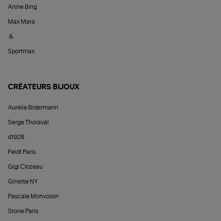
Anine Bing
Max Mara
&
Sportmax
CRÉATEURS BIJOUX
Aurélie Bidermann
Serge Thoraval
d1928
Feidt Paris
Gigi Clozeau
Ginette NY
Pascale Monvoisin
Stone Paris