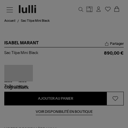
Aller au contenu principal
Accueil
Sac Tilpa Mini Black
ISABEL MARANT
Partager
Sac
Sac Tilpa Mini Black
890,00 €
Tilpa
Mini
Black
Taille
unique
AJOUTER AU PANIER
VOIR DISPONIBILITÉ EN BOUTIQUE