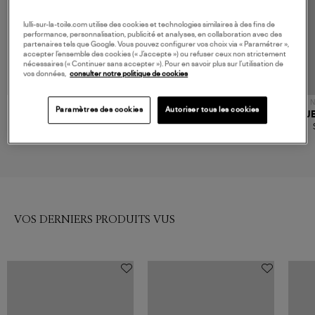
lulli-sur-la-toile.com utilise des cookies et technologies similaires à des fins de
performance, personnalisation, publicité et analyses, en collaboration avec des
partenaires tels que Google. Vous pouvez configurer vos choix via « Paramétrer »,
accepter l’ensemble des cookies (« J’accepte ») ou refuser ceux non strictement
nécessaires (« Continuer sans accepter »). Pour en savoir plus sur l’utilisation de
vos données,
consulter notre politique de cookies
NOUVELLE COLLECTION
NOUVELLE COLLECTION
N
Paramètres des cookies
Autoriser tous les cookies
AESTHER EKME
CLARIS VIROT
J
Sac Fold Grain Black
Sac Lenny Noir
725,00 €
790,00 €
VOS DERNIERS PRODUITS VUS