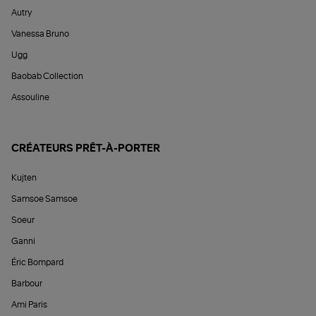
Autry
Vanessa Bruno
Ugg
Baobab Collection
Assouline
CRÉATEURS PRÊT-À-PORTER
Kujten
Samsoe Samsoe
Soeur
Ganni
Éric Bompard
Barbour
Ami Paris