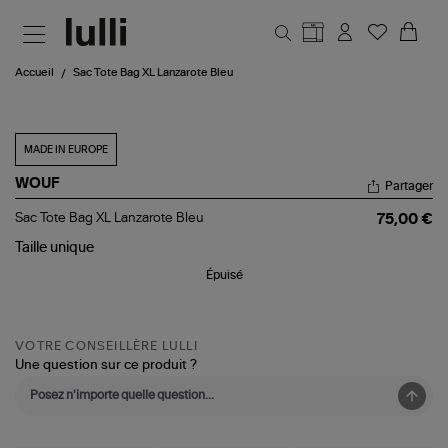
Aller au contenu principal
Accueil
Sac Tote Bag XL Lanzarote Bleu
MADE IN EUROPE
WOUF
Partager
Sac
Sac Tote Bag XL Lanzarote Bleu
75,00 €
Tote
Bag
Taille
unique
XL
Épuisé
Lanzarote
Bleu
VOTRE CONSEILLÈRE LULLI
Une question sur ce produit ?