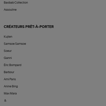
Baobab Collection
Assouline
CRÉATEURS PRÊT-À-PORTER
Kujten
Samsoe Samsoe
Soeur
Ganni
Éric Bompard
Barbour
Ami Paris
Anine Bing
Max Mara
&