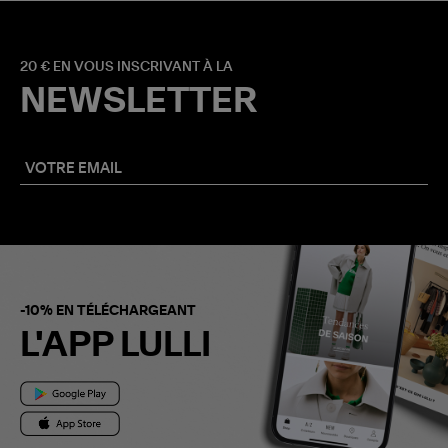
20 € EN VOUS INSCRIVANT À LA
NEWSLETTER
-10% EN TÉLÉCHARGEANT
L'APP LULLI