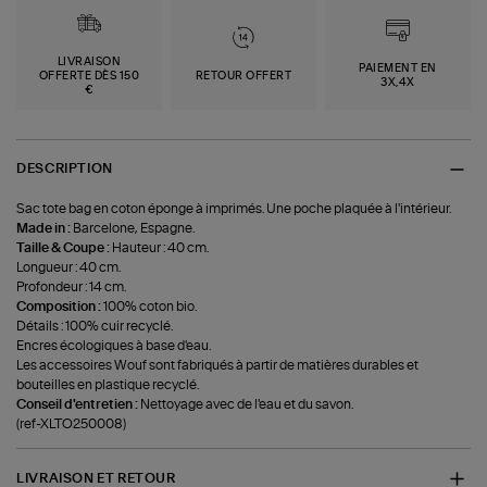
LIVRAISON
PAIEMENT EN
OFFERTE DÈS 150
RETOUR OFFERT
3X,4X
€
DESCRIPTION
Sac tote bag en coton éponge à imprimés. Une poche plaquée à l'intérieur.
Made in :
Barcelone, Espagne.
Taille & Coupe :
Hauteur : 40 cm.
Longueur : 40 cm.
Profondeur : 14 cm.
Composition :
100% coton bio.
Détails : 100% cuir recyclé.
Encres écologiques à base d'eau.
Les accessoires Wouf sont fabriqués à partir de matières durables et
bouteilles en plastique recyclé.
Conseil d'entretien :
Nettoyage avec de l'eau et du savon.
(ref-XLTO250008)
LIVRAISON ET RETOUR