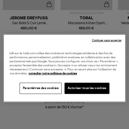
NOUVELLE COLLECTION
N
JEROME DREYFUSS
TORAL
Sac Bobi S Cuir Lamé
Mocassins Killian Sport
Veste
Champagne
Mousse
480,00 €
189,00 €
Continuer sans accepter
lulli-sur-la-toile.com utilise des cookies et technologies similaires à des fins de
performance, personnalisation, publicité et analyses, en collaboration avec des
partenaires tels que Google. Vous pouvez configurer vos choix via « Paramétrer »,
accepter l’ensemble des cookies (« J’accepte ») ou refuser ceux non strictement
nécessaires (« Continuer sans accepter »). Pour en savoir plus sur l’utilisation de
vos données,
consulter notre politique de cookies
Paramètres des cookies
Autoriser tous les cookies
LIVRAISON GRATUITE
à partir de 150 € d'achat*