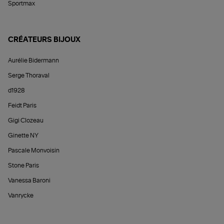
Sportmax
CRÉATEURS BIJOUX
Aurélie Bidermann
Serge Thoraval
d1928
Feidt Paris
Gigi Clozeau
Ginette NY
Pascale Monvoisin
Stone Paris
Vanessa Baroni
Vanrycke