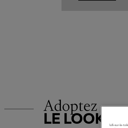
Adoptez
LE LOOK
lulli-sur-la-t