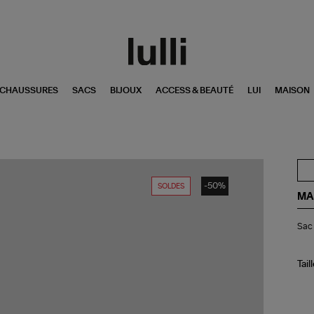
CHAUSSURES
SACS
BIJOUX
ACCESS & BEAUTÉ
LUI
MAISON
-50%
SOLDES
MA
Sa
Sac 
Tro
Bla
Tail