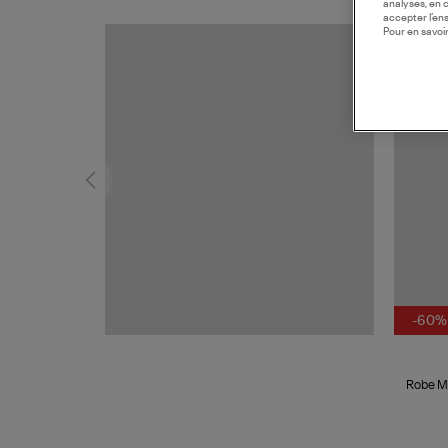
analyses, en 
accepter l’en
Pour en savoir
MADE I
-60%