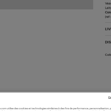
Veau
Lait
Cons
(re
LI
DI
Coll
Co
oile.com utilise des cookies et technologies similaires à des fins de performance, personnalisation, p