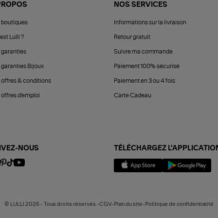
PROPOS
NOS SERVICES
 boutiques
Informations sur la livraison
est Lulli ?
Retour gratuit
 garanties
Suivre ma commande
 garanties Bijoux
Paiement 100% sécurisé
 offres & conditions
Paiement en 3 ou 4 fois
offres d'emploi
Carte Cadeau
IVEZ-NOUS
TÉLÉCHARGEZ L'APPLICATIO
© LULLI 2025 - Tous droits réservés -CGV-Plan du site-Politique de confidentialité