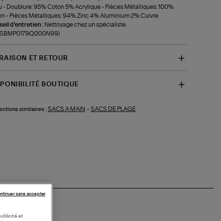
 - Doublure: 95% Coton 5% Acrylique - Pièces Métalliques: 100%
on - Pièces Métalliques: 94% Zinc 4% Aluminium 2% Cuivre
eil d'entretien :
Nettoyage chez un spécialiste.
f-SBMP0179Q000N99)
VRAISON ET RETOUR
SPONIBILITÉ BOUTIQUE
SACS A MAIN
-
SACS DE PLAGE
ections similaires :
ntinuer sans accepter
ublicité et