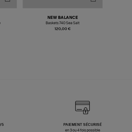
NEW BALANCE
e
Baskets 740 Sea Salt
Veste
120,00 €
3/5
PAIEMENT SÉCURISÉ
en 3 ou 4 fois possible