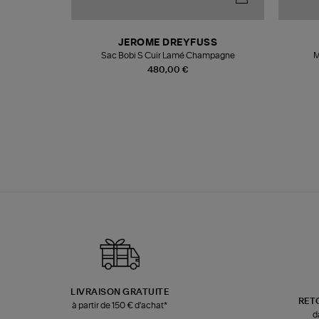
N
JEROME DREYFUSS
te
Sac Bobi S Cuir Lamé Champagne
M
480,00 €
LIVRAISON GRATUITE
RET
à partir de 150 € d'achat*
d