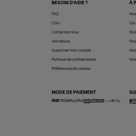
BESOIN D'AIDE ?
À 
FAQ
Nos
CGV
Qui 
Contactez-nous
Nos
Vos retours
Nos
Supprimer mon compte
Nos
Politique de confidentialité
Nos 
Préférences de cookies
MODE DE PAIEMENT
SU