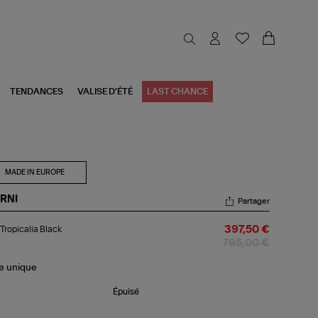
TENDANCES
VALISE D'ÉTÉ
LAST CHANCE
MADE IN EUROPE
RNI
Partager
c
Tropicalia Black
397,50 €
picalia
ck
795,00 €
le
unique
Épuisé