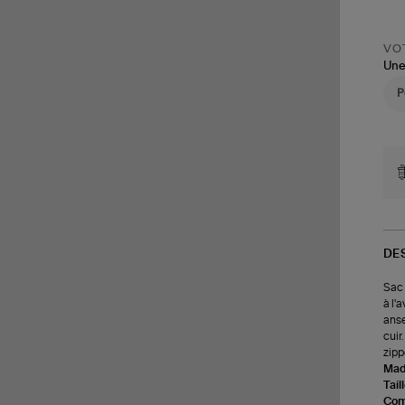
VOT
Une
DE
Sac 
à l'
anse
cuir
zipp
Made
Tail
Com