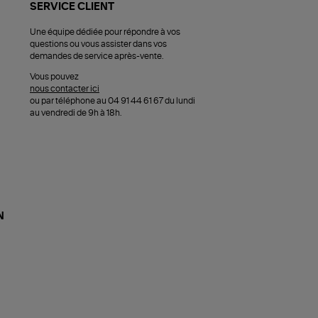
SERVICE CLIENT
Une équipe dédiée pour répondre à vos
questions ou vous assister dans vos
demandes de service après-vente.
Vous pouvez
nous contacter ici
ou par téléphone au 04 91 44 61 67 du lundi
au vendredi de 9h à 18h.
N