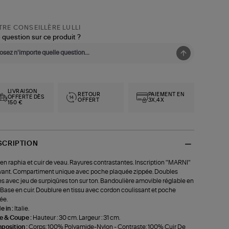
RE CONSEILLÈRE LULLI
 question sur ce produit ?
LIVRAISON
RETOUR
PAIEMENT EN
OFFERTE DÈS
OFFERT
3X,4X
150 €
SCRIPTION
en raphia et cuir de veau. Rayures contrastantes. Inscription "MARNI"
avant. Compartiment unique avec poche plaquée zippée. Doubles
s avec jeu de surpiqûres ton sur ton. Bandoulière amovible réglable en
. Base en cuir. Doublure en tissu avec cordon coulissant et poche
ée.
 in :
Italie.
le & Coupe :
Hauteur : 30 cm. Largeur : 31 cm.
position :
Corps: 100% Polyamide-Nylon - Contraste: 100% Cuir De