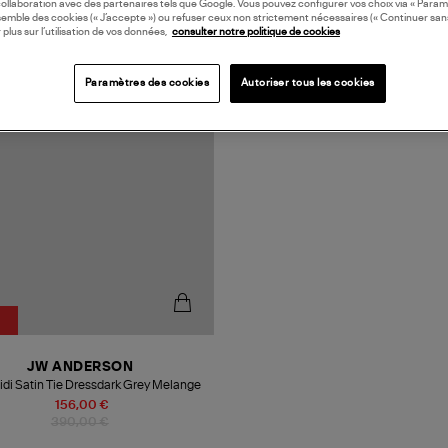
collaboration avec des partenaires tels que Google. Vous pouvez configurer vos choix via « Param
semble des cookies (« J’accepte ») ou refuser ceux non strictement nécessaires (« Continuer san
 plus sur l’utilisation de vos données,
consulter notre politique de cookies
N EUROPE
Paramètres des cookies
Autoriser tous les cookies
JW ANDERSON
Robe Midi Satin Tie Dressdark Grey Melange
156,00 €
390,00 €