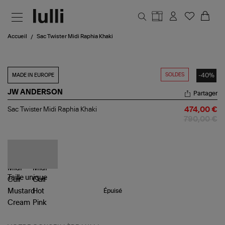
Aller au contenu principal
Accueil
Sac Twister Midi Raphia Khaki
SOLDES
-40%
MADE IN EUROPE
JW ANDERSON
Partager
Sac
Sac Twister Midi Raphia Khaki
474,00 €
Twister
790,00 €
Midi
Raphia
Khaki
Taille
unique
Épuisé