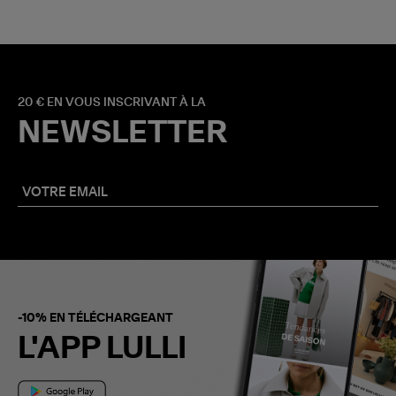
20 € EN VOUS INSCRIVANT À LA
NEWSLETTER
-10% EN TÉLÉCHARGEANT
L'APP LULLI