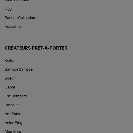
Vanessa Bruno
Ugg
Baobab Collection
Assouline
CRÉATEURS PRÊT-À-PORTER
Kujten
Samsoe Samsoe
Soeur
Ganni
Éric Bompard
Barbour
Ami Paris
Anine Bing
Max Mara