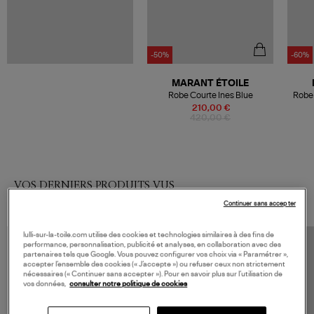
-50%
-60%
MARANT ÉTOILE
Robe Courte Ines Blue
Robe 
210,00 €
420,00 €
VOS DERNIERS PRODUITS VUS
Continuer sans accepter
lulli-sur-la-toile.com utilise des cookies et technologies similaires à des fins de
performance, personnalisation, publicité et analyses, en collaboration avec des
partenaires tels que Google. Vous pouvez configurer vos choix via « Paramétrer »,
accepter l’ensemble des cookies (« J’accepte ») ou refuser ceux non strictement
nécessaires (« Continuer sans accepter »). Pour en savoir plus sur l’utilisation de
vos données,
consulter notre politique de cookies