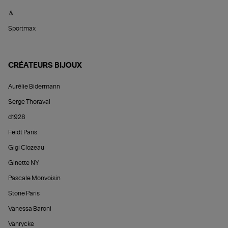
&
Sportmax
CRÉATEURS BIJOUX
Aurélie Bidermann
Serge Thoraval
d1928
Feidt Paris
Gigi Clozeau
Ginette NY
Pascale Monvoisin
Stone Paris
Vanessa Baroni
Vanrycke