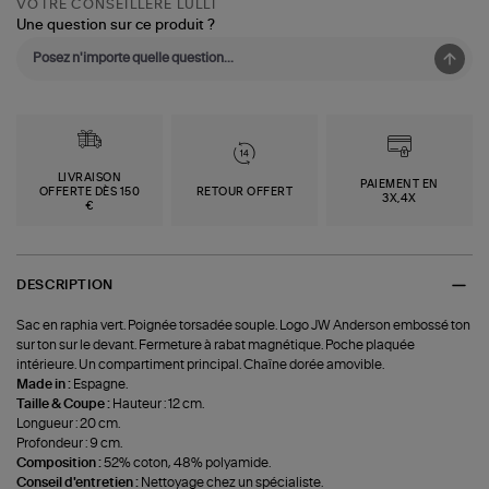
VOTRE CONSEILLÈRE LULLI
Une question sur ce produit ?
LIVRAISON
PAIEMENT EN
OFFERTE DÈS 150
RETOUR OFFERT
3X,4X
€
DESCRIPTION
Sac en raphia vert. Poignée torsadée souple. Logo JW Anderson embossé ton
sur ton sur le devant. Fermeture à rabat magnétique. Poche plaquée
intérieure. Un compartiment principal. Chaîne dorée amovible.
Made in :
Espagne.
Taille & Coupe :
Hauteur : 12 cm.
Longueur : 20 cm.
Profondeur : 9 cm.
Composition :
52% coton, 48% polyamide.
Conseil d'entretien :
Nettoyage chez un spécialiste.