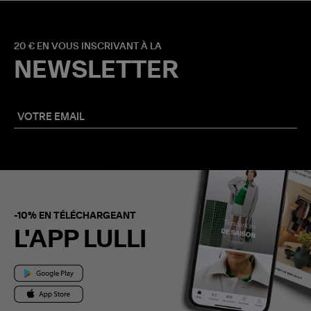
20 € EN VOUS INSCRIVANT À LA
NEWSLETTER
-10% EN TÉLÉCHARGEANT
L'APP LULLI