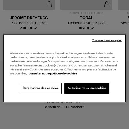
NOUVELLE COLLECTION
N
JEROME DREYFUSS
TORAL
Sac Bobi S Cuir Lamé
Mocassins Killian Sport
Veste
Champagne
Mousse
480,00 €
189,00 €
Continuer sans accepter
lulli-sur-la-toile.com utilise des cookies et technologies similaires à des fins de
performance, personnalisation, publicité et analyses, en collaboration avec des
partenaires tels que Google. Vous pouvez configurer vos choix via « Paramétrer »,
accepter l’ensemble des cookies (« J’accepte ») ou refuser ceux non strictement
nécessaires (« Continuer sans accepter »). Pour en savoir plus sur l’utilisation de
vos données,
consulter notre politique de cookies
Paramètres des cookies
Autoriser tous les cookies
LIVRAISON GRATUITE
à partir de 150 € d'achat*