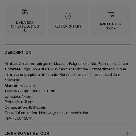
LIVRAISON
PAIEMENT EN
OFFERTE DÈS 150
RETOUR OFFERT
3X,4X
€
DESCRIPTION
Mini sac à main en cuir grainé bicolore. Poignet torsadée. Fermeture à rabat
aimantée. Logo "JW ANDERSON" en cuir embossé. Compartiment unique,
mini poche plaquée à l'intérieure. Bandoulière en chaîne en métal doré
amovible.
Made in :
Espagne.
Taille & Coupe :
Hauteur : 11 cm
Longueur : 17 cm
Profondeur : 8 cm
Composition :
100% cuir.
Conseil d'entretien :
Nettoyage chez un spécialiste.
(ref-HB0643074)
LIVRAISON ET RETOUR