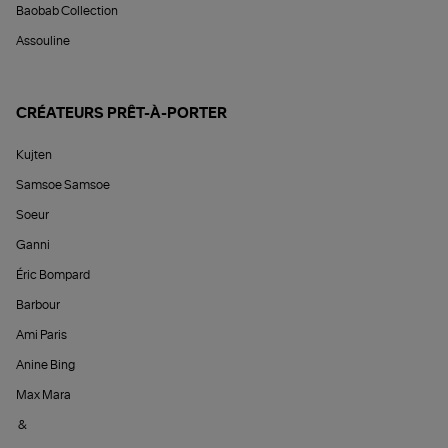
Baobab Collection
Assouline
CRÉATEURS PRÊT-À-PORTER
Kujten
Samsoe Samsoe
Soeur
Ganni
Éric Bompard
Barbour
Ami Paris
Anine Bing
Max Mara
&