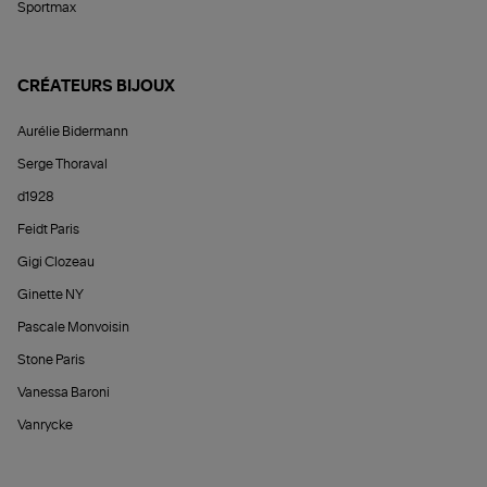
Sportmax
CRÉATEURS BIJOUX
Aurélie Bidermann
Serge Thoraval
d1928
Feidt Paris
Gigi Clozeau
Ginette NY
Pascale Monvoisin
Stone Paris
Vanessa Baroni
Vanrycke