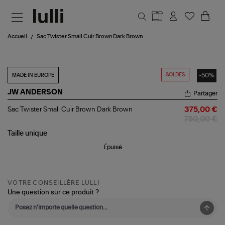
Aller au contenu principal
Accueil
Sac Twister Small Cuir Brown Dark Brown
SOLDES
-50%
MADE IN EUROPE
JW ANDERSON
Partager
Sac
Sac Twister Small Cuir Brown Dark Brown
375,00 €
Twister
750,00 €
Small
Cuir
Taille
unique
Brown
Épuisé
Dark
Brown
VOTRE CONSEILLÈRE LULLI
Une question sur ce produit ?