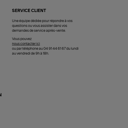
SERVICE CLIENT
Une équipe dédiée pour répondre à vos
questions ou vous assister dans vos
demandes de service après-vente.
Vous pouvez
nous contacter ici
ou par téléphone au 04 91 44 61 67 du lundi
au vendredi de 9h à 18h.
N