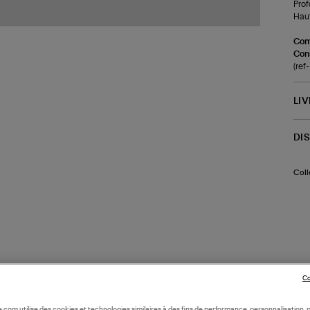
Prof
Haut
Com
Cons
(re
LI
DI
Coll
Co
oile.com utilise des cookies et technologies similaires à des fins de performance, personnalisation, p