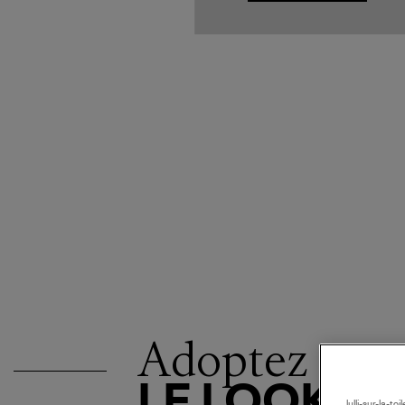
Adoptez
LE LOOK
lulli-sur-la-t