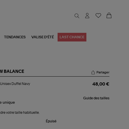
TENDANCES
VALISE D'ÉTÉ
LAST CHANCE
W BALANCE
Partager
c
Unisex Duffel Navy
48,00 €
sex
fel
vy
Guide des tailles
le
unique
dre votre taille habituelle.
Épuisé