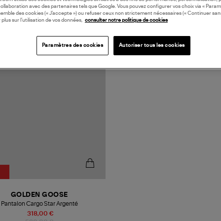
collaboration avec des partenaires tels que Google. Vous pouvez configurer vos choix via « Param
semble des cookies (« J’accepte ») ou refuser ceux non strictement nécessaires (« Continuer san
 plus sur l’utilisation de vos données,
consulter notre politique de cookies
N EUROPE
Paramètres des cookies
Autoriser tous les cookies
%
GOLDEN GOOSE
Pantalon Cargo Star Argenté
318,00 €