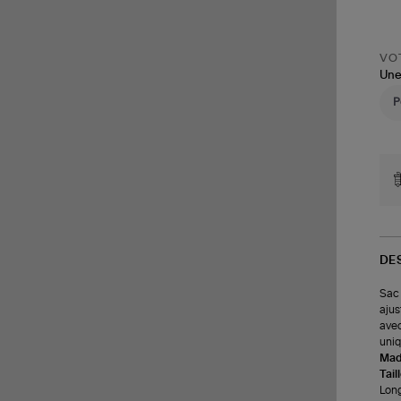
VOT
Une
DE
Sac 
ajus
avec
uniq
Made
Tail
Long