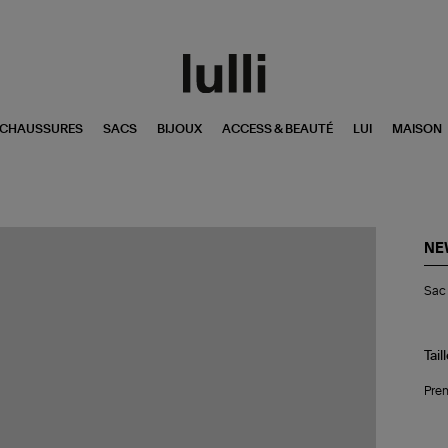
CHAUSSURES
SACS
BIJOUX
ACCESS & BEAUTÉ
LUI
MAISON
NE
Sa
Sac 
Uni
Duf
Na
Tail
Pren