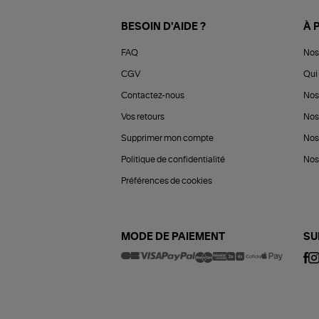
BESOIN D'AIDE ?
À 
FAQ
Nos
CGV
Qui 
Contactez-nous
Nos
Vos retours
Nos
Supprimer mon compte
Nos
Politique de confidentialité
Nos 
Préférences de cookies
MODE DE PAIEMENT
SU