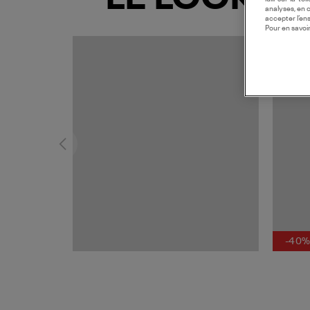
analyses, en 
accepter l’en
Pour en savoir
MADE I
-40