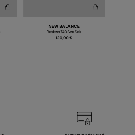
NEW BALANCE
e
Baskets 740 Sea Salt
Veste
120,00 €