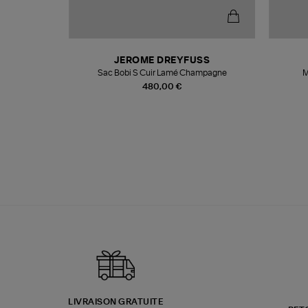
N
JEROME DREYFUSS
te
Sac Bobi S Cuir Lamé Champagne
M
480,00 €
LIVRAISON GRATUITE