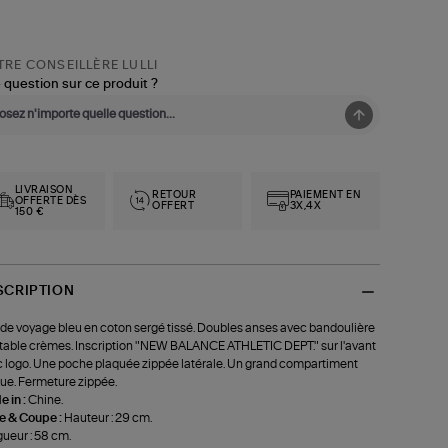
RE CONSEILLÈRE LULLI
 question sur ce produit ?
LIVRAISON
RETOUR
PAIEMENT EN
OFFERTE DÈS
OFFERT
3X,4X
150 €
SCRIPTION
de voyage bleu en coton sergé tissé. Doubles anses avec bandoulière
table crèmes. Inscription "NEW BALANCE ATHLETIC DEPT." sur l'avant
 logo. Une poche plaquée zippée latérale. Un grand compartiment
ue. Fermeture zippée.
 in :
Chine.
le & Coupe :
Hauteur : 29 cm.
ueur : 58 cm.