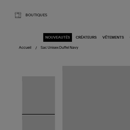
Aller au contenu principal
BOUTIQUES
NOUVEAUTÉS
CRÉATEURS
VÊTEMENTS
Accueil
Sac Unisex Duffel Navy