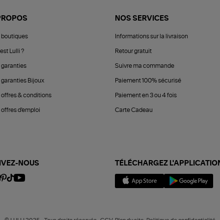
PROPOS
NOS SERVICES
 boutiques
Informations sur la livraison
est Lulli ?
Retour gratuit
 garanties
Suivre ma commande
 garanties Bijoux
Paiement 100% sécurisé
 offres & conditions
Paiement en 3 ou 4 fois
offres d'emploi
Carte Cadeau
IVEZ-NOUS
TÉLÉCHARGEZ L'APPLICATIO