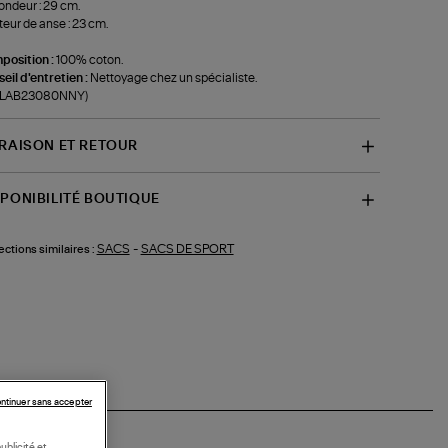
ondeur : 29 cm.
eur de anse : 23 cm.
position :
100% coton.
eil d'entretien :
Nettoyage chez un spécialiste.
f-LAB23080NNY)
VRAISON ET RETOUR
SPONIBILITÉ BOUTIQUE
SACS
-
SACS DE SPORT
ections similaires :
ntinuer sans accepter
ublicité et