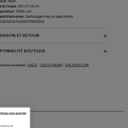
 in :
Italie.
le & Coupe :
26 x 17 x 9 cm.
position :
100% cuir.
eil d'entretien :
Nettoyage chez un spécialiste.
f-GWA00470A00071590100)
VRAISON ET RETOUR
SPONIBILITÉ BOUTIQUE
SACS
-
SACS A MAIN
-
SACS EN CUIR
ections similaires :
ntinuer sans accepter
ublicité et