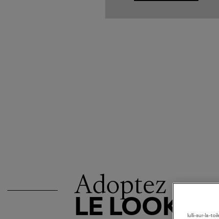
Adoptez
LE LOOK
lulli-sur-la-t