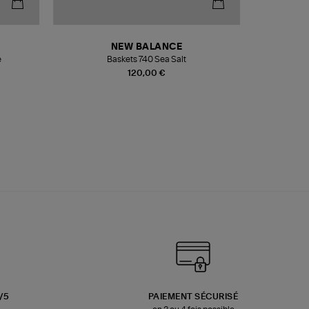
NEW BALANCE
e
Baskets 740 Sea Salt
Veste
120,00 €
3/5
PAIEMENT SÉCURISÉ