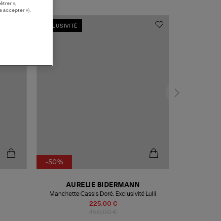
étrer »,
s accepter »).
EXCLUSIVITÉ
-50%
AURELIE BIDERMANN
Manchette Cassis Doré, Exclusivité Lulli
225,00 €
450,00 €