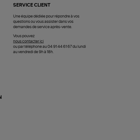
SERVICE CLIENT
Une équipe dédiée pour répondre à vos
questions ou vous assister dans vos
demandes de service après-vente.
Vous pouvez
nous contacter ici
ou par téléphone au 04 91 44 61 67 du lundi
au vendredi de 9h à 18h.
N