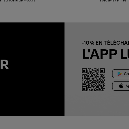
ans un délai de 14 jours
avec avis vérifiés
-10% EN TÉLÉCH
L'APP L
R