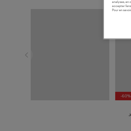
analyses, en 
accepter l’en
Pour en savoir
MADE I
-60%
J