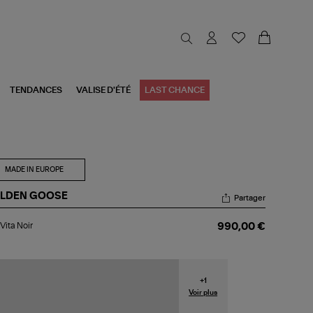
TENDANCES
VALISE D'ÉTÉ
LAST CHANCE
MADE IN EUROPE
LDEN GOOSE
Partager
c
Vita Noir
990,00 €
a
r
+
1
Voir plus