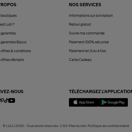
PROPOS
NOS SERVICES
 boutiques
Informations sur la livraison
est Lulli ?
Retour gratuit
 garanties
Suivre ma commande
 garanties Bijoux
Paiement 100% sécurisé
 offres & conditions
Paiement en 3 ou 4 fois
offres d'emploi
Carte Cadeau
IVEZ-NOUS
TÉLÉCHARGEZ L'APPLICATIO
© LULLI 2025 - Tous droits réservés -CGV-Plan du site-Politique de confidentialité