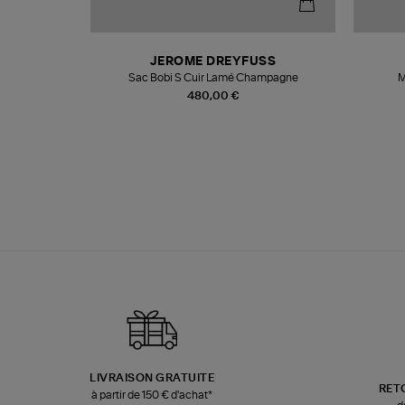
N
JEROME DREYFUSS
te
Sac Bobi S Cuir Lamé Champagne
M
480,00 €
LIVRAISON GRATUITE
RET
à partir de 150 € d'achat*