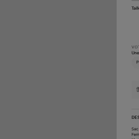
Tail
VOT
Une
DE
Sac 
Ferm