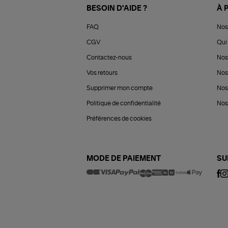
BESOIN D'AIDE ?
À 
FAQ
Nos
CGV
Qui 
Contactez-nous
Nos
Vos retours
Nos
Supprimer mon compte
Nos
Politique de confidentialité
Nos 
Préférences de cookies
MODE DE PAIEMENT
SU