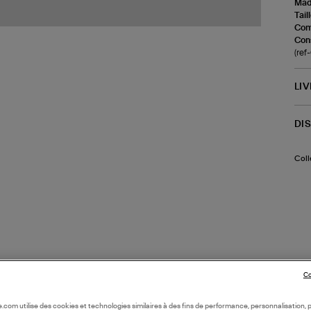
Made
Tail
Com
Cons
(re
LI
DI
Coll
Co
oile.com utilise des cookies et technologies similaires à des fins de performance, personnalisation, p