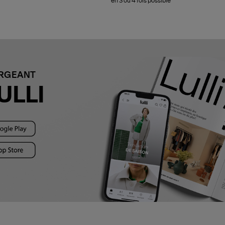
en 3 ou 4 fois possible
ARGEANT
ULLI