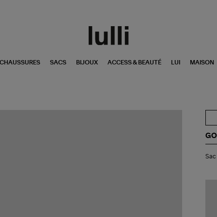
CHAUSSURES
SACS
BIJOUX
ACCESS & BEAUTÉ
LUI
MAISON
GO
Sa
Sac 
Vit
Noi