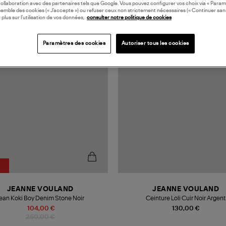
collaboration avec des partenaires tels que Google. Vous pouvez configurer vos choix via « Param
semble des cookies (« J’accepte ») ou refuser ceux non strictement nécessaires (« Continuer san
 plus sur l’utilisation de vos données,
consulter notre politique de cookies
N EUROPE
MADE IN FRANCE
Paramètres des cookies
Autoriser tous les cookies
JEANNE VOULAND
JEANNE VOULAND
ean Koki Boy Denim Stone Noir
Ceinture Loli Cuir Noir Argent
104,00 €
130,00 €
260,00 €