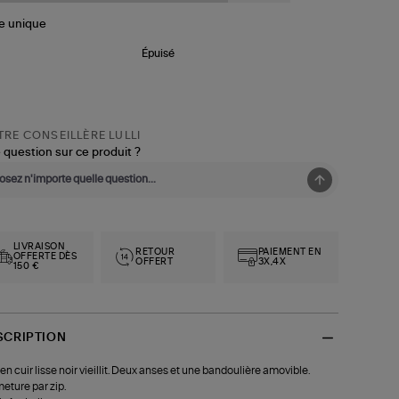
le
unique
Épuisé
RE CONSEILLÈRE LULLI
 question sur ce produit ?
LIVRAISON
RETOUR
PAIEMENT EN
OFFERTE DÈS
OFFERT
3X,4X
150 €
SCRIPTION
en cuir lisse noir vieillit. Deux anses et une bandoulière amovible.
eture par zip.