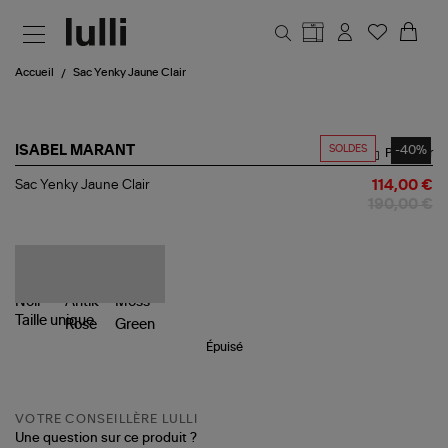
Aller au contenu principal
Accueil
Sac Yenky Jaune Clair
SOLDES
-40%
ISABEL MARANT
Partager
Sac
Sac Yenky Jaune Clair
114,00 €
Yenky
190,00 €
Jaune
Clair
Taille
unique
Épuisé
VOTRE CONSEILLÈRE LULLI
Une question sur ce produit ?