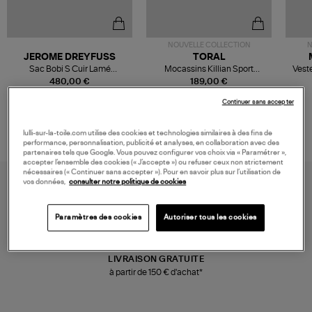
NOUVELLE COLLECTION
N
JEROME DREYFUSS
TORAL
Sac Bobi S Cuir Lamé
Mocassins Killian Sport
Veste
Champagne
Mousse
480,00 €
189,00 €
Continuer sans accepter
lulli-sur-la-toile.com utilise des cookies et technologies similaires à des fins de
performance, personnalisation, publicité et analyses, en collaboration avec des
partenaires tels que Google. Vous pouvez configurer vos choix via « Paramétrer »,
accepter l’ensemble des cookies (« J’accepte ») ou refuser ceux non strictement
nécessaires (« Continuer sans accepter »). Pour en savoir plus sur l’utilisation de
vos données,
consulter notre politique de cookies
Paramètres des cookies
Autoriser tous les cookies
LIVRAISON GRATUITE
à partir de 150 € d'achat*