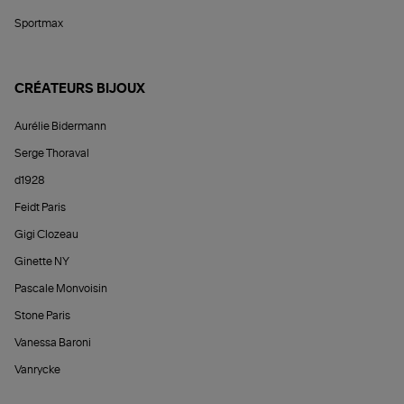
Sportmax
CRÉATEURS BIJOUX
Aurélie Bidermann
Serge Thoraval
d1928
Feidt Paris
Gigi Clozeau
Ginette NY
Pascale Monvoisin
Stone Paris
Vanessa Baroni
Vanrycke