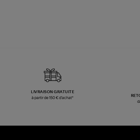
LIVRAISON GRATUITE
RET
à partir de 150 € d'achat*
d