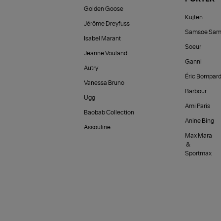
Golden Goose
Kujten
Jérôme Dreyfuss
Samsoe Sam
Isabel Marant
Soeur
Jeanne Vouland
Ganni
Autry
Éric Bompar
Vanessa Bruno
Barbour
Ugg
Ami Paris
Baobab Collection
Anine Bing
Assouline
Max Mara
&
Sportmax