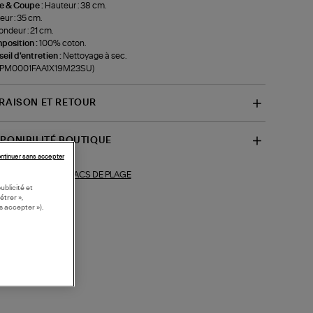
le & Coupe :
Hauteur : 38 cm.
eur : 35 cm.
ondeur : 21 cm.
position :
100% coton.
eil d'entretien :
Nettoyage à sec.
f-PM0001FAA1X19M23SU)
VRAISON ET RETOUR
SPONIBILITÉ BOUTIQUE
ntinuer sans accepter
SACS DE PLAGE
ections similaires :
ublicité et
étrer »,
s accepter »).