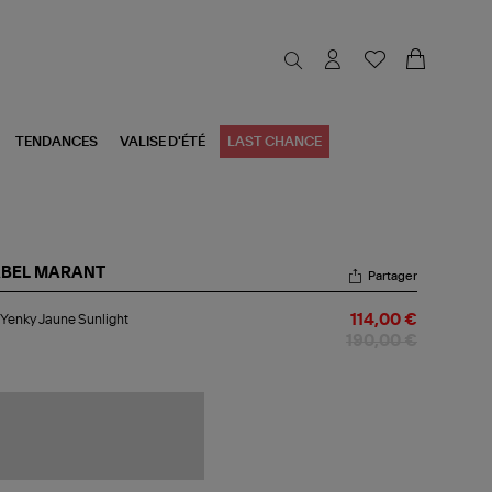
TENDANCES
VALISE D'ÉTÉ
LAST CHANCE
ABEL MARANT
Partager
c
Yenky Jaune Sunlight
114,00 €
nky
une
190,00 €
light