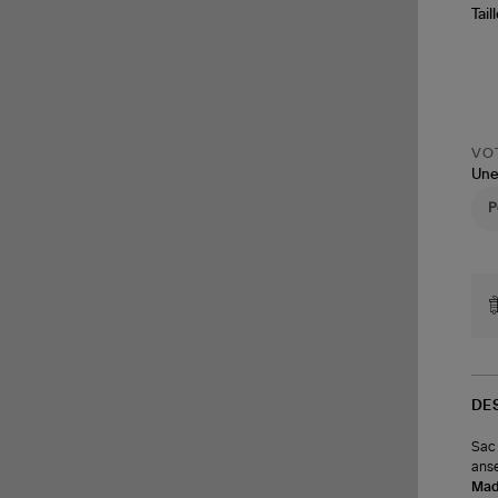
Tail
VOT
Une
DE
Sac 
anse
Made