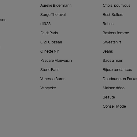
Aurélie Bidermann
Choisi pour vous
Serge Thoraval
Best-Sellers
soe
d1928
Robes
Feidt Paris
Baskets femme
Gigi Clozeau
Sweatshirt
d
Ginette NY
Jeans
Pascale Monvoisin
Sacs à main
Stone Paris
Bijoux tendances
Vanessa Baroni
Doudounes et Parka
Vanrycke
Maison déco
Beauté
Conseil Mode