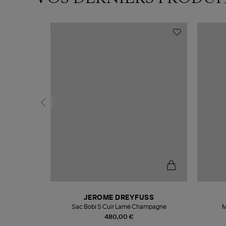
N
JEROME DREYFUSS
te
Sac Bobi S Cuir Lamé Champagne
M
480,00 €