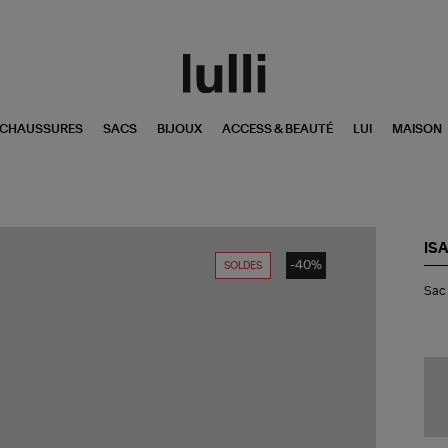
CHAUSSURES
SACS
BIJOUX
ACCESS & BEAUTÉ
LUI
MAISON
IS
-40%
SOLDES
Sa
Sac 
Ye
Ja
Sun