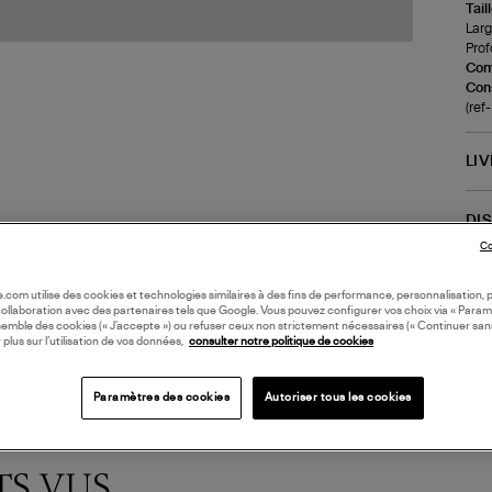
Tail
Larg
Prof
Com
Cons
(re
LI
DI
Co
Coll
oile.com utilise des cookies et technologies similaires à des fins de performance, personnalisation, p
collaboration avec des partenaires tels que Google. Vous pouvez configurer vos choix via « Param
semble des cookies (« J’accepte ») ou refuser ceux non strictement nécessaires (« Continuer san
 plus sur l’utilisation de vos données,
consulter notre politique de cookies
Paramètres des cookies
Autoriser tous les cookies
TS VUS