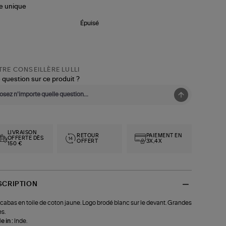
le
unique
Épuisé
RE CONSEILLÈRE LULLI
 question sur ce produit ?
LIVRAISON
RETOUR
PAIEMENT EN
OFFERTE DÈS
OFFERT
3X,4X
150 €
SCRIPTION
cabas en toile de coton jaune. Logo brodé blanc sur le devant. Grandes
s.
 in :
Inde.