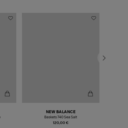
NEW BALANCE
e
Baskets 740 Sea Salt
Veste
120,00 €