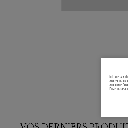
lulli-sur-la-t
analyses, en 
accepter l’en
Pour en savoir
VOS DERNIERS PRODUI