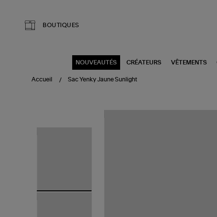
Aller au contenu principal
BOUTIQUES
NOUVEAUTÉS
CRÉATEURS
VÊTEMENTS
Accueil
Sac Yenky Jaune Sunlight