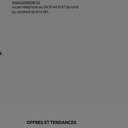
nous contacter ici
ou par téléphone au 04 91 44 61 67 du lundi
au vendredi de 9h à 18h.
N
OFFRES ET TENDANCES