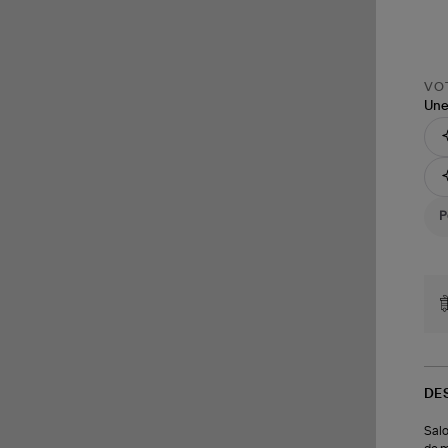
VOT
Une
DE
Salo