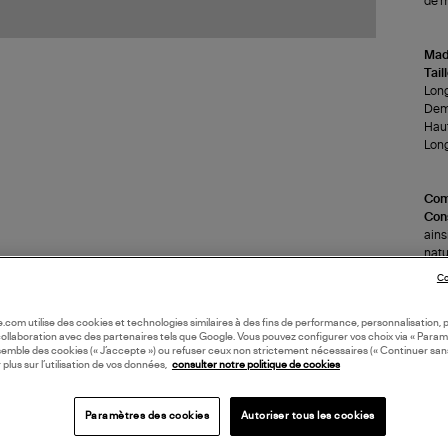
de m
Made
Tail
Long
Demi
Haut
Long
Com
Cons
ains
natu
Sèch
Co
Nett
(re
oile.com utilise des cookies et technologies similaires à des fins de performance, personnalisation, p
collaboration avec des partenaires tels que Google. Vous pouvez configurer vos choix via « Param
semble des cookies (« J’accepte ») ou refuser ceux non strictement nécessaires (« Continuer san
LI
 plus sur l’utilisation de vos données,
consulter notre politique de cookies
DI
Paramètres des cookies
Autoriser tous les cookies