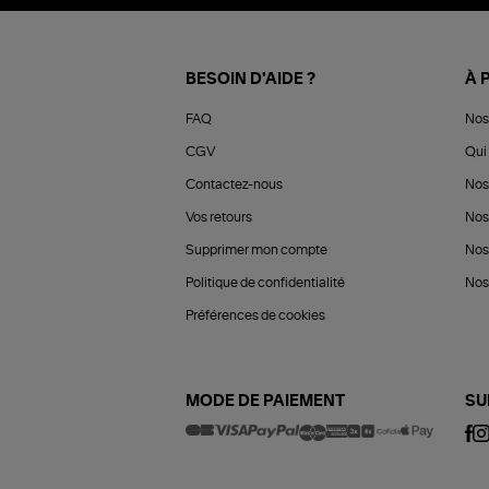
BESOIN D'AIDE ?
À 
FAQ
Nos
CGV
Qui 
Contactez-nous
Nos
Vos retours
Nos
Supprimer mon compte
Nos
Politique de confidentialité
Nos 
Préférences de cookies
MODE DE PAIEMENT
SU