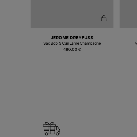
N
JEROME DREYFUSS
te
Sac Bobi S Cuir Lamé Champagne
M
480,00 €