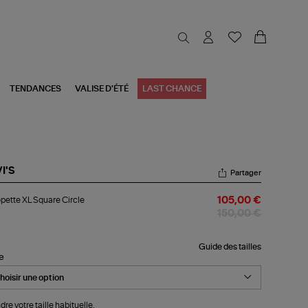
TENDANCES
VALISE D'ÉTÉ
LAST CHANCE
I'S
Partager
opette
pette XL Square Circle
105,00 €
uare
150,00 €
cle
Guide des tailles
le
dre votre taille habituelle.