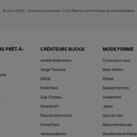
© LULLI 2025 - Tous droits réservés -CGV-Plan du site-Politique de confidentialité
S PRÊT-À-
CRÉATEURS BIJOUX
MODE FEMME
Aurélie Bidermann
Choisi pour vous
Serge Thoraval
Best-Sellers
soe
d1928
Robes
Feidt Paris
Baskets femme
Gigi Clozeau
Sweatshirt
d
Ginette NY
Jeans
Pascale Monvoisin
Sacs à main
Stone Paris
Bijoux tendances
Vanessa Baroni
Doudounes et Parka