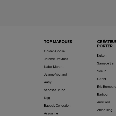
TOP MARQUES
CRÉATEUR
PORTER
Golden Goose
Kujten
Jérôme Dreyfuss
Samsoe Sam
Isabel Marant
Soeur
Jeanne Vouland
Ganni
Autry
Éric Bompar
Vanessa Bruno
Barbour
Ugg
Ami Paris
Baobab Collection
Anine Bing
Assouline