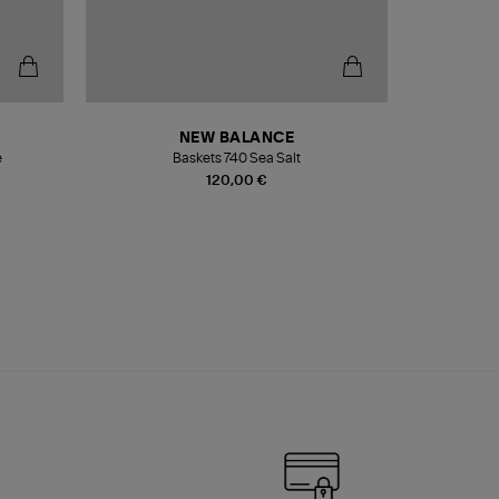
NEW BALANCE
e
Baskets 740 Sea Salt
Veste
120,00 €