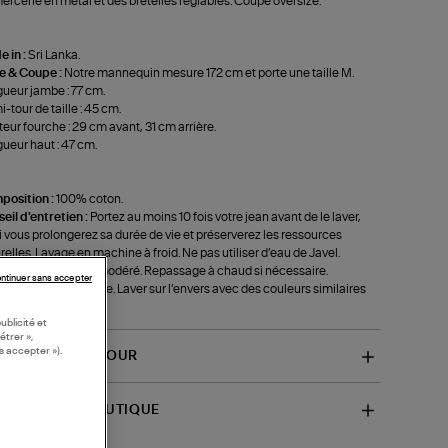
ercerie en métal et des bretelles réglables. Coupe oversize.
 in :
Sri Lanka.
le & Coupe :
Notre mannequin mesure 172 cm et porte une taille M.
ueur jambe : 77 cm.
-tour de taille : 45 cm.
eur fourche : 29 cm avant, 31 cm arrière.
ueur haut : 47 cm.
position :
100% coton.
eil d'entretien :
Portez au moins 10 fois votre jean avant de le laver,
i vous prolongerez sa durée de vie et préserverez les ressources
relles. Lavage en machine à froid. Ne pas utiliser d’eau de Javel.
e-linge sur cycle modéré. Repassage à chaud si nécessaire.
ntinuer sans accepter
oyage à sec possible. Laver sur l’envers avec des couleurs similaires
f-001V00005226)
ublicité et
étrer »,
s accepter »).
VRAISON ET RETOUR
SPONIBILITÉ BOUTIQUE