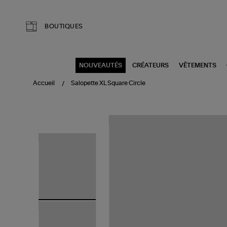
Aller au contenu principal
BOUTIQUES
NOUVEAUTÉS
CRÉATEURS
VÊTEMENTS
Accueil
Salopette XL Square Circle