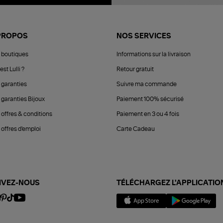
PROPOS
NOS SERVICES
 boutiques
Informations sur la livraison
est Lulli ?
Retour gratuit
 garanties
Suivre ma commande
 garanties Bijoux
Paiement 100% sécurisé
 offres & conditions
Paiement en 3 ou 4 fois
offres d'emploi
Carte Cadeau
IVEZ-NOUS
TÉLÉCHARGEZ L'APPLICATIO