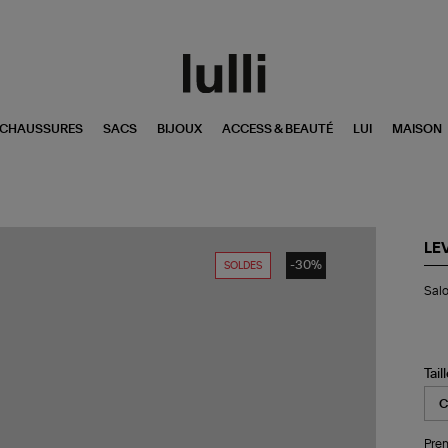
CHAUSSURES
SACS
BIJOUX
ACCESS & BEAUTÉ
LUI
MAISON
LEV
-30%
SOLDES
Sal
Salo
XL
Sq
Cir
Tail
Pren