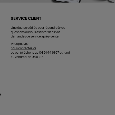
SERVICE CLIENT
Une équipe dédiée pour répondre à vos
questions ou vous assister dans vos
demandes de service après-vente.
Vous pouvez
nous contacter ici
ou par téléphone au 04 91 44 61 67 du lundi
au vendredi de 9h à 18h.
N