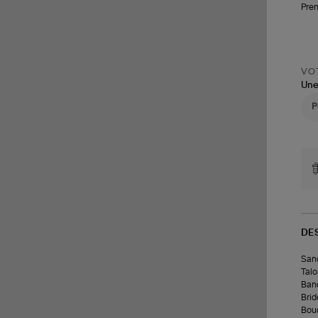
Pren
VOT
Une
DE
Sand
Talo
Band
Brid
Bouc