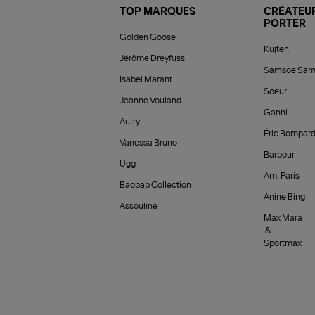
TOP MARQUES
CRÉATEUR
PORTER
Golden Goose
Kujten
Jérôme Dreyfuss
Samsoe Sam
Isabel Marant
Soeur
Jeanne Vouland
Ganni
Autry
Éric Bompar
Vanessa Bruno
Barbour
Ugg
Ami Paris
Baobab Collection
Anine Bing
Assouline
Max Mara
&
Sportmax