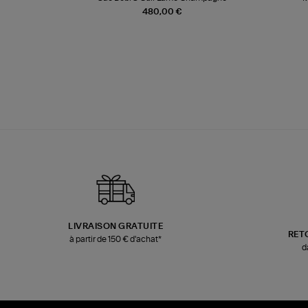
480,00 €
LIVRAISON GRATUITE
RET
à partir de 150 € d'achat*
d