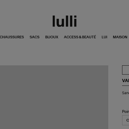
CHAUSSURES
SACS
BIJOUX
ACCESS & BEAUTÉ
LUI
MAISON
VA
San
Sand
à
Tal
Tre
Noi
Poi
Bla