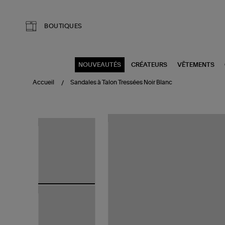
Aller au contenu principal
BOUTIQUES
NOUVEAUTÉS
CRÉATEURS
VÊTEMENTS
Accueil
Sandales à Talon Tressées Noir Blanc