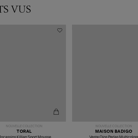
TS VUS
NOUVELLE COLLECTION
NOUVELLE COLLECTION
TORAL
MAISON BADIGO
ocassins Killian Sport Mousse
Veste Ojos Perlas Multicolor