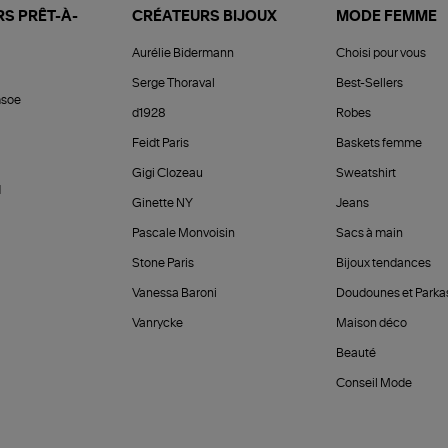
S PRÊT-À-
CRÉATEURS BIJOUX
MODE FEMME
Aurélie Bidermann
Choisi pour vous
Serge Thoraval
Best-Sellers
soe
d1928
Robes
Feidt Paris
Baskets femme
Gigi Clozeau
Sweatshirt
d
Ginette NY
Jeans
Pascale Monvoisin
Sacs à main
Stone Paris
Bijoux tendances
Vanessa Baroni
Doudounes et Parka
Vanrycke
Maison déco
Beauté
Conseil Mode