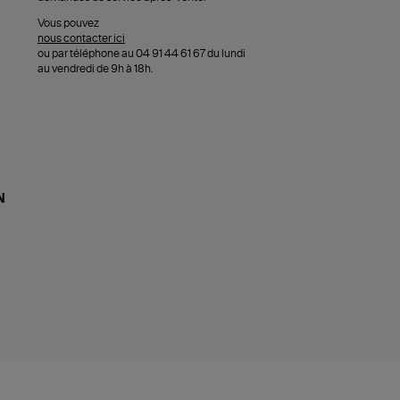
Vous pouvez
nous contacter ici
ou par téléphone au 04 91 44 61 67 du lundi
au vendredi de 9h à 18h.
N