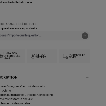
dre votre taille habituelle.
RE CONSEILLÈRE LULLI
 question sur ce produit ?
LIVRAISON
RETOUR
PAIEMENT EN
OFFERTE DÈS
OFFERT
3X,4X
150 €
SCRIPTION
ales "sling back" en cuir de mouton.
n bobine.
e en cuire d'agneau tressée noir et blanc.
es entrelassant la cheville.
le avec bride ajustable.