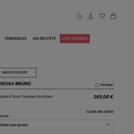
TENDANCES
VALISE D'ÉTÉ
LAST CHANCE
MADE IN EUROPE
NESSA BRUNO
Partager
dales
ales à Talon Tressées Noir Blanc
265,00 €
on
ssées
Guide des tailles
r
nture
nc