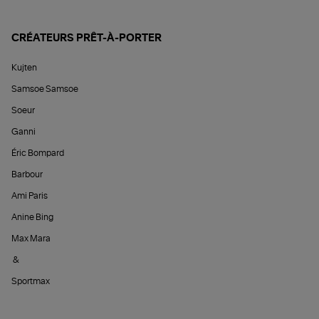
CRÉATEURS PRÊT-À-PORTER
Kujten
Samsoe Samsoe
Soeur
Ganni
Éric Bompard
Barbour
Ami Paris
Anine Bing
Max Mara
&
Sportmax