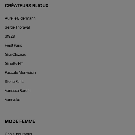
CRÉATEURS BIJOUX
Aurélie Bidermann
Serge Thoraval
d1928
Feidt Paris
Gigi Clozeau
Ginette NY
Pascale Monvoisin
Stone Paris
Vanessa Baroni
Vanrycke
MODE FEMME
Choisi pour vous