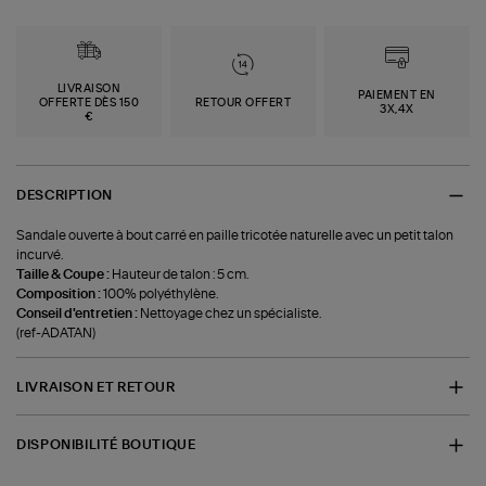
LIVRAISON
PAIEMENT EN
OFFERTE DÈS 150
RETOUR OFFERT
3X,4X
€
DESCRIPTION
Sandale ouverte à bout carré en paille tricotée naturelle avec un petit talon
incurvé.
Taille & Coupe :
Hauteur de talon : 5 cm.
Composition :
100% polyéthylène.
Conseil d'entretien :
Nettoyage chez un spécialiste.
(ref-ADATAN)
LIVRAISON ET RETOUR
DISPONIBILITÉ BOUTIQUE