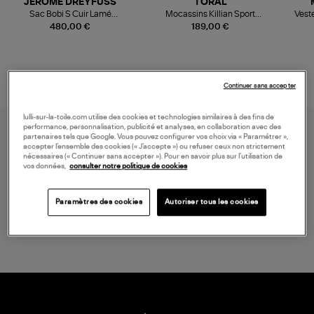
JEROME DREYFUSS
TORAL
Sac Bobi S Cuir Lamé
Mocassins Killian Sport
Veste
Champagne
Mousse
480,00 €
189,00 €
Continuer sans accepter
lulli-sur-la-toile.com utilise des cookies et technologies similaires à des fins de
performance, personnalisation, publicité et analyses, en collaboration avec des
partenaires tels que Google. Vous pouvez configurer vos choix via « Paramétrer »,
accepter l’ensemble des cookies (« J’accepte ») ou refuser ceux non strictement
nécessaires (« Continuer sans accepter »). Pour en savoir plus sur l’utilisation de
vos données,
consulter notre politique de cookies
Paramètres des cookies
Autoriser tous les cookies
LIVRAISON GRATUITE
à partir de 150 € d'achat*