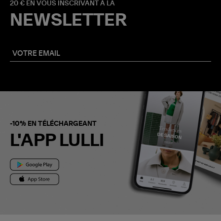
20 € EN VOUS INSCRIVANT À LA
NEWSLETTER
-10% EN TÉLÉCHARGEANT
L'APP LULLI