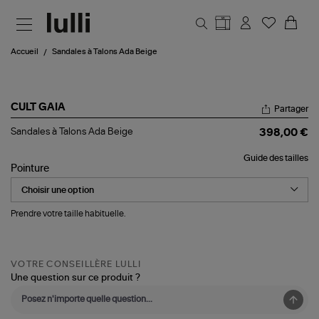
Aller au contenu principal
Accueil
Sandales à Talons Ada Beige
CULT GAIA
Partager
Sandales
Sandales à Talons Ada Beige
398,00 €
à
Talons
Guide des tailles
Ada
Pointure
Beige
Prendre votre taille habituelle.
VOTRE CONSEILLÈRE LULLI
Une question sur ce produit ?