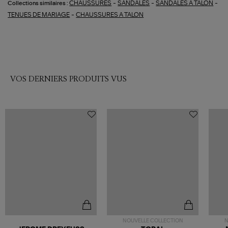
-
-
-
CHAUSSURES
SANDALES
SANDALES A TALON
Collections similaires :
-
TENUES DE MARIAGE
CHAUSSURES A TALON
VOS DERNIERS PRODUITS VUS
NOUVELLE COLLECTION
N