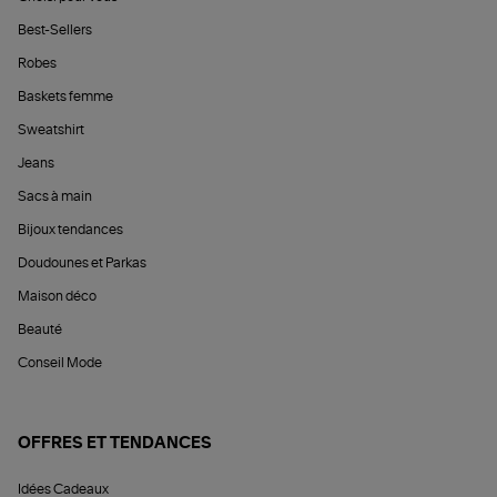
Best-Sellers
Robes
Baskets femme
Sweatshirt
Jeans
Sacs à main
Bijoux tendances
Doudounes et Parkas
Maison déco
Beauté
Conseil Mode
OFFRES ET TENDANCES
Idées Cadeaux