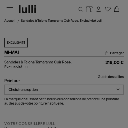
Aller au contenu principal
Accueil
Sandales à Talons Tamarama Cuir Rose, Exclusivité Lulli
EXCLUSIVITÉ
MI-MAI
Partager
Sandales
Sandales à Talons Tamarama Cuir Rose,
219,00 €
à
Exclusivité Lulli
Talons
Tamarama
Guide des tailles
Cuir
Pointure
Rose,
Exclusivité
Lulli
La marque chaussant petit, nous vous conseillons de prendre une pointure
au dessus de votre pointure habituelle.
VOTRE CONSEILLÈRE LULLI