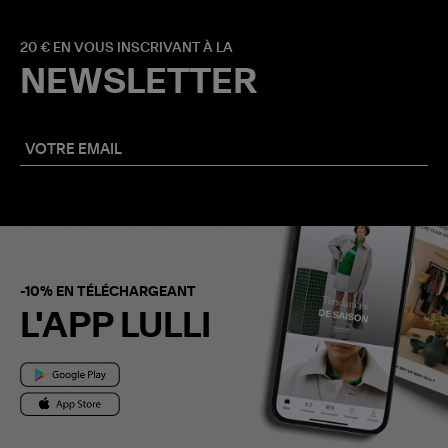
20 € EN VOUS INSCRIVANT À LA
NEWSLETTER
-10% EN TÉLÉCHARGEANT
L'APP LULLI