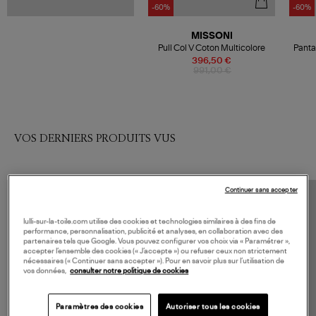
-60%
-60%
MISSONI
Pull Col V Coton Multicolore
Panta
396,50 €
991,00 €
VOS DERNIERS PRODUITS VUS
Continuer sans accepter
lulli-sur-la-toile.com utilise des cookies et technologies similaires à des fins de
performance, personnalisation, publicité et analyses, en collaboration avec des
partenaires tels que Google. Vous pouvez configurer vos choix via « Paramétrer »,
accepter l’ensemble des cookies (« J’accepte ») ou refuser ceux non strictement
nécessaires (« Continuer sans accepter »). Pour en savoir plus sur l’utilisation de
vos données,
consulter notre politique de cookies
Paramètres des cookies
Autoriser tous les cookies