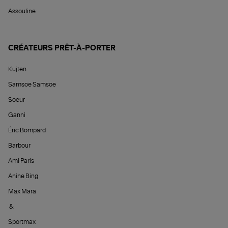
Assouline
CRÉATEURS PRÊT-À-PORTER
Kujten
Samsoe Samsoe
Soeur
Ganni
Éric Bompard
Barbour
Ami Paris
Anine Bing
Max Mara
&
Sportmax