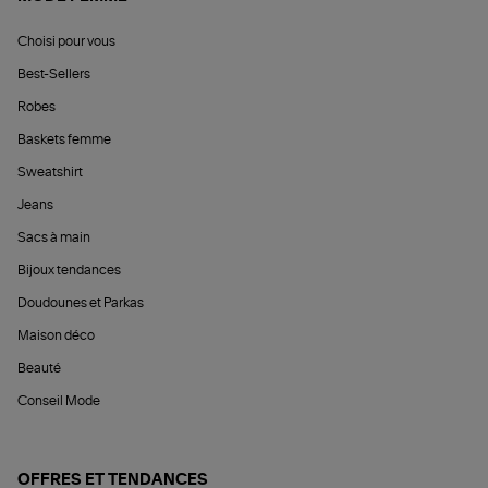
Choisi pour vous
Best-Sellers
Robes
Baskets femme
Sweatshirt
Jeans
Sacs à main
Bijoux tendances
Doudounes et Parkas
Maison déco
Beauté
Conseil Mode
OFFRES ET TENDANCES