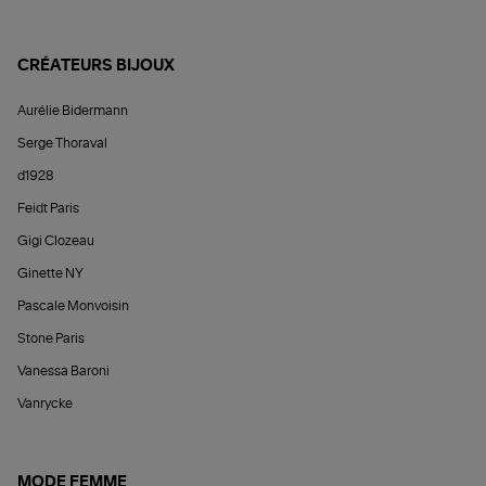
CRÉATEURS BIJOUX
Aurélie Bidermann
Serge Thoraval
d1928
Feidt Paris
Gigi Clozeau
Ginette NY
Pascale Monvoisin
Stone Paris
Vanessa Baroni
Vanrycke
MODE FEMME