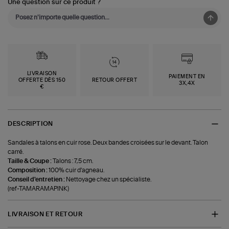
Une question sur ce produit ?
LIVRAISON
PAIEMENT EN
OFFERTE DÈS 150
RETOUR OFFERT
3X,4X
€
DESCRIPTION
Sandales à talons en cuir rose. Deux bandes croisées sur le devant. Talon
carré.
Taille & Coupe :
Talons : 7,5 cm.
Composition :
100% cuir d'agneau.
Conseil d'entretien :
Nettoyage chez un spécialiste.
(ref-TAMARAMAPINK)
LIVRAISON ET RETOUR