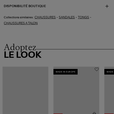
DISPONIBILITÉ BOUTIQUE
-
-
-
CHAUSSURES
SANDALES
TONGS
Collections similaires :
CHAUSSURES A TALON
Adoptez
LE LOOK
MADE IN EUROPE
MADE 