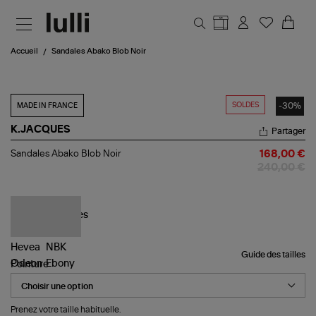
Aller au contenu principal
Accueil
Sandales Abako Blob Noir
SOLDES
-30%
MADE IN FRANCE
K.JACQUES
Partager
Sandales
Sandales Abako Blob Noir
168,00 €
Abako
240,00 €
Blob
Noir
Guide des tailles
Pointure
Prenez votre taille habituelle.