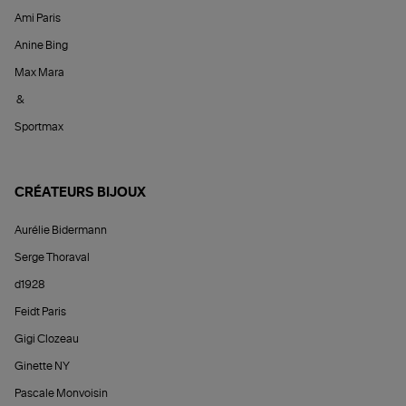
Ami Paris
Anine Bing
Max Mara
&
Sportmax
CRÉATEURS BIJOUX
Aurélie Bidermann
Serge Thoraval
d1928
Feidt Paris
Gigi Clozeau
Ginette NY
Pascale Monvoisin