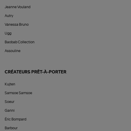
Jeanne Vouland
Autry
Vanessa Bruno
Ugg
Baobab Collection
Assouline
CRÉATEURS PRÊT-À-PORTER
Kujten
Samsoe Samsoe
Soeur
Ganni
Éric Bompard
Barbour