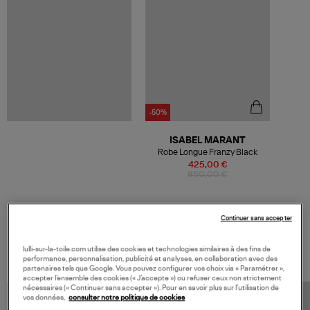
-50%
ISABEL MARANT
Robe Longue Franzy Black
425,00 €
850,00 €
Continuer sans accepter
VOS DERNIERS PRODUITS VUS
lulli-sur-la-toile.com utilise des cookies et technologies similaires à des fins de
performance, personnalisation, publicité et analyses, en collaboration avec des
partenaires tels que Google. Vous pouvez configurer vos choix via « Paramétrer »,
accepter l’ensemble des cookies (« J’accepte ») ou refuser ceux non strictement
nécessaires (« Continuer sans accepter »). Pour en savoir plus sur l’utilisation de
vos données,
consulter notre politique de cookies