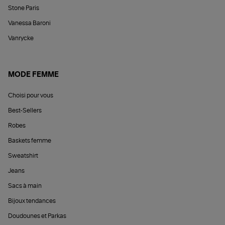
Stone Paris
Vanessa Baroni
Vanrycke
MODE FEMME
Choisi pour vous
Best-Sellers
Robes
Baskets femme
Sweatshirt
Jeans
Sacs à main
Bijoux tendances
Doudounes et Parkas