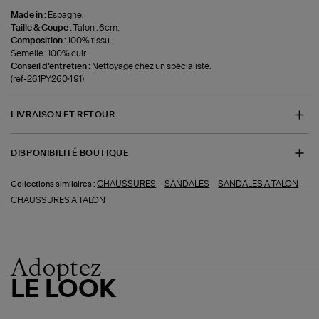
Made in :
Espagne.
Taille & Coupe :
Talon : 6cm.
Composition :
100% tissu.
Semelle : 100% cuir.
Conseil d'entretien :
Nettoyage chez un spécialiste.
(ref-261PY260491)
LIVRAISON ET RETOUR
DISPONIBILITÉ BOUTIQUE
-
-
-
CHAUSSURES
SANDALES
SANDALES A TALON
Collections similaires :
CHAUSSURES A TALON
Adoptez
LE LOOK