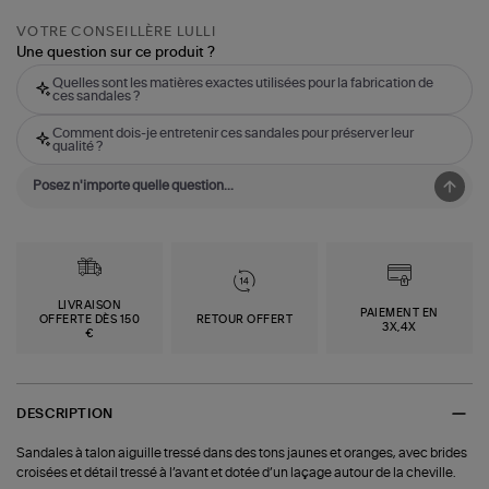
VOTRE CONSEILLÈRE LULLI
Une question sur ce produit ?
Quelles sont les matières exactes utilisées pour la fabrication de
ces sandales ?
Comment dois-je entretenir ces sandales pour préserver leur
qualité ?
LIVRAISON
PAIEMENT EN
OFFERTE DÈS 150
RETOUR OFFERT
3X,4X
€
DESCRIPTION
Sandales à talon aiguille tressé dans des tons jaunes et oranges, avec brides
croisées et détail tressé à l’avant et dotée d’un laçage autour de la cheville.