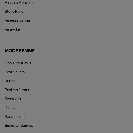
Pascale Monvoisin
Stone Paris
Vanessa Baroni
Vanrycke
MODE FEMME
Choisi pour vous
Best-Sellers
Robes
Baskets femme
Sweatshirt
Jeans
Sacs à main
Bijoux tendances