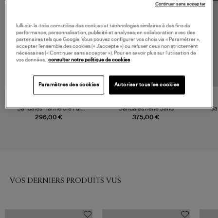
Continuer sans accepter
lulli-sur-la-toile.com utilise des cookies et technologies similaires à des fins de
performance, personnalisation, publicité et analyses, en collaboration avec des
partenaires tels que Google. Vous pouvez configurer vos choix via « Paramétrer »,
accepter l’ensemble des cookies (« J’accepte ») ou refuser ceux non strictement
nécessaires (« Continuer sans accepter »). Pour en savoir plus sur l’utilisation de
vos données,
consulter notre politique de cookies
Paramètres des cookies
Autoriser tous les cookies
K.JACQUES
AMAMBAIH
Sandales Hannelore Pul
Sandales Irene Sand
Sa
Naturel Lacia Artemis
296,00 €
375,00 €
VOS DERNIERS PRODUITS VUS