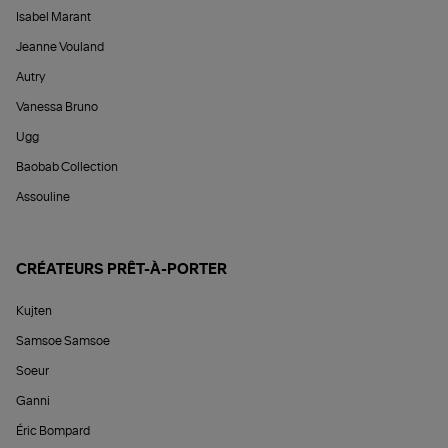
Isabel Marant
Jeanne Vouland
Autry
Vanessa Bruno
Ugg
Baobab Collection
Assouline
CRÉATEURS PRÊT-À-PORTER
Kujten
Samsoe Samsoe
Soeur
Ganni
Éric Bompard