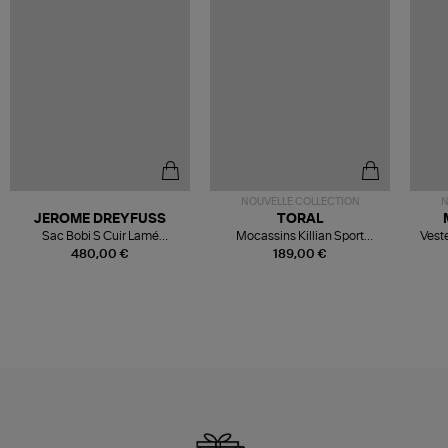
NOUVELLE COLLECTION
N
JEROME DREYFUSS
TORAL
Sac Bobi S Cuir Lamé
Mocassins Killian Sport
Veste
Champagne
Mousse
480,00 €
189,00 €