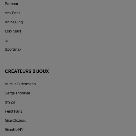
Barbour
Ami Paris
Anine Bing
Max Mara
&
Sportmax
CRÉATEURS BIJOUX
Aurélie Bidermann
Serge Thoraval
d1928
Feidt Paris
Gigi Clozeau
Ginette NY