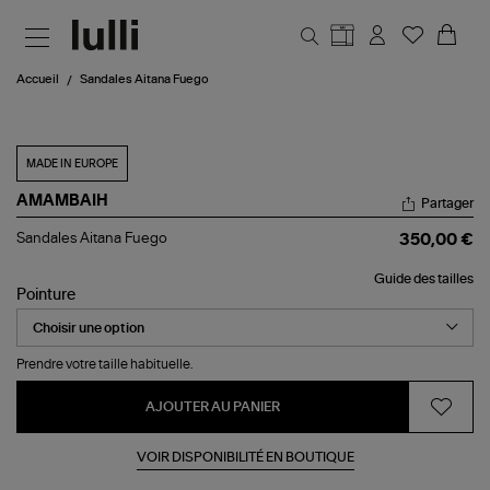
Aller au contenu principal
Accueil
Sandales Aitana Fuego
MADE IN EUROPE
AMAMBAIH
Partager
Sandales
Sandales Aitana Fuego
350,00 €
Aitana
Fuego
Guide des tailles
Pointure
Prendre votre taille habituelle.
AJOUTER AU PANIER
VOIR DISPONIBILITÉ EN BOUTIQUE