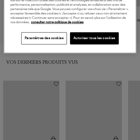
lulli-sur-la-toile.com utilise des cookies et technologies similaires à des fins de
performance, personnalisation, publicité et analyses, en collaboration avec des
partenaires tels que Google. Vous pouvez configurer vos choix via « Paramétrer »,
accepter l’ensemble des cookies (« J’accepte ») ou refuser ceux non strictement
ARIZONA LOVE
ARIZONA LOVE
nécessaires (« Continuer sans accepter »). Pour en savoir plus sur l’utilisation de
Sandales Trekky Tong Leopard
Sandales Trekky Tong Black
Sand
vos données,
consulter notre politique de cookies
115,00 €
115,00 €
Paramètres des cookies
Autoriser tous les cookies
VOS DERNIERS PRODUITS VUS