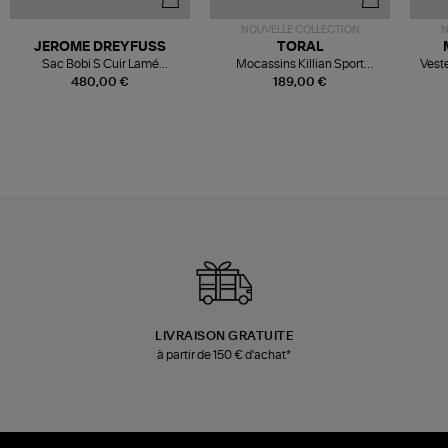
NOUVELLE COLLECTION
N
JEROME DREYFUSS
TORAL
Sac Bobi S Cuir Lamé
Mocassins Killian Sport
Veste
Champagne
Mousse
480,00 €
189,00 €
LIVRAISON GRATUITE
à partir de 150 € d'achat*