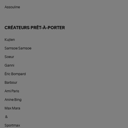
Assouline
CRÉATEURS PRÊT-À-PORTER
Kujten
Samsoe Samsoe
Soeur
Ganni
Éric Bompard
Barbour
Ami Paris
Anine Bing
Max Mara
&
Sportmax