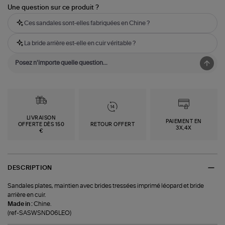
Une question sur ce produit ?
Ces sandales sont-elles fabriquées en Chine ?
La bride arrière est-elle en cuir véritable ?
LIVRAISON
PAIEMENT EN
OFFERTE DÈS 150
RETOUR OFFERT
3X,4X
€
DESCRIPTION
Sandales plates, maintien avec brides tressées imprimé léopard et bride
arrière en cuir.
Made in :
Chine.
(ref-SASWSND06LEO)