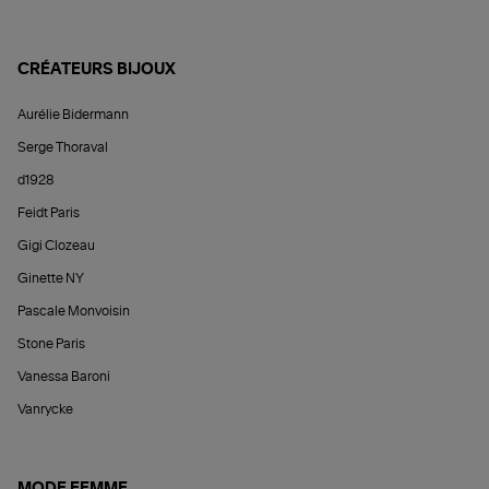
CRÉATEURS BIJOUX
Aurélie Bidermann
Serge Thoraval
d1928
Feidt Paris
Gigi Clozeau
Ginette NY
Pascale Monvoisin
Stone Paris
Vanessa Baroni
Vanrycke
MODE FEMME