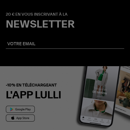
20 € EN VOUS INSCRIVANT À LA
NEWSLETTER
-10% EN TÉLÉCHARGEANT
L'APP LULLI