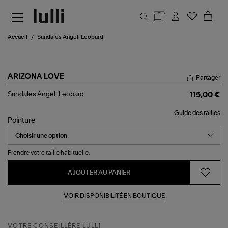
Aller au contenu principal
Accueil
Sandales Angeli Leopard
ARIZONA LOVE
Partager
Sandales
Sandales Angeli Leopard
115,00 €
Angeli
Leopard
Guide des tailles
Pointure
Prendre votre taille habituelle.
AJOUTER AU PANIER
VOIR DISPONIBILITÉ EN BOUTIQUE
VOTRE CONSEILLÈRE LULLI