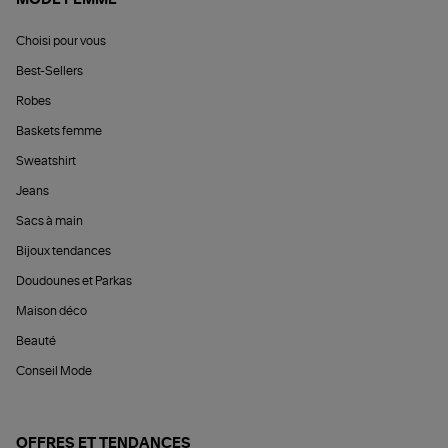
Choisi pour vous
Best-Sellers
Robes
Baskets femme
Sweatshirt
Jeans
Sacs à main
Bijoux tendances
Doudounes et Parkas
Maison déco
Beauté
Conseil Mode
OFFRES ET TENDANCES