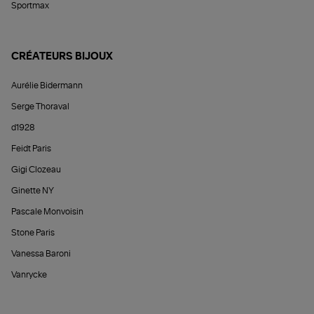
Sportmax
CRÉATEURS BIJOUX
Aurélie Bidermann
Serge Thoraval
d1928
Feidt Paris
Gigi Clozeau
Ginette NY
Pascale Monvoisin
Stone Paris
Vanessa Baroni
Vanrycke