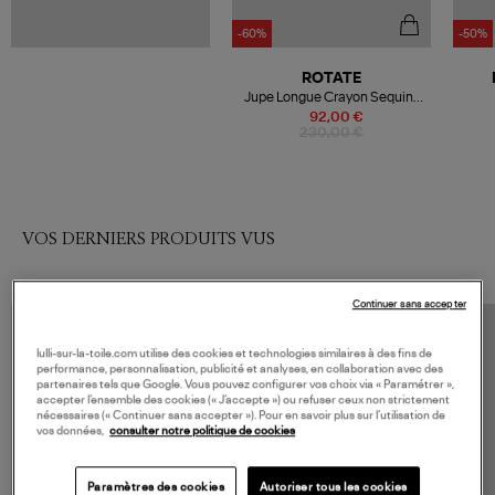
-60%
-50%
ROTATE
Jupe Longue Crayon Sequins
Fuchsia Rose
92,00 €
230,00 €
VOS DERNIERS PRODUITS VUS
Continuer sans accepter
lulli-sur-la-toile.com utilise des cookies et technologies similaires à des fins de
performance, personnalisation, publicité et analyses, en collaboration avec des
partenaires tels que Google. Vous pouvez configurer vos choix via « Paramétrer »,
accepter l’ensemble des cookies (« J’accepte ») ou refuser ceux non strictement
nécessaires (« Continuer sans accepter »). Pour en savoir plus sur l’utilisation de
vos données,
consulter notre politique de cookies
Paramètres des cookies
Autoriser tous les cookies