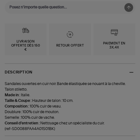
LIVRAISON
PAIEMENT EN
OFFERTE DÈS 150
RETOUR OFFERT
3X,4X
€
DESCRIPTION
Sandales ouvertes en cuir noir. Bande élastiquée se nouant à la cheville.
Talon stiletto.
Made in :
Italie.
Taille & Coupe :
Hauteur de talon : 10 cm.
Composition :
100% cuir de veau.
Doublure : 100% cuir de mouton.
Semelle : 100% cuir de vache.
Conseil d'entretien :
Nettoyage chez un spécialiste du cuir.
(ref-SD0088FAA4A01S01BK)