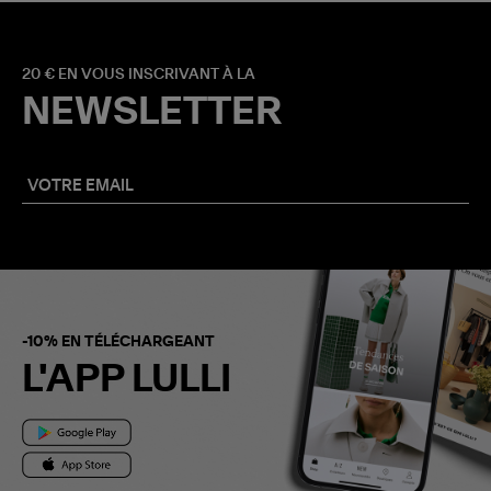
20 € EN VOUS INSCRIVANT À LA
NEWSLETTER
-10% EN TÉLÉCHARGEANT
L'APP LULLI