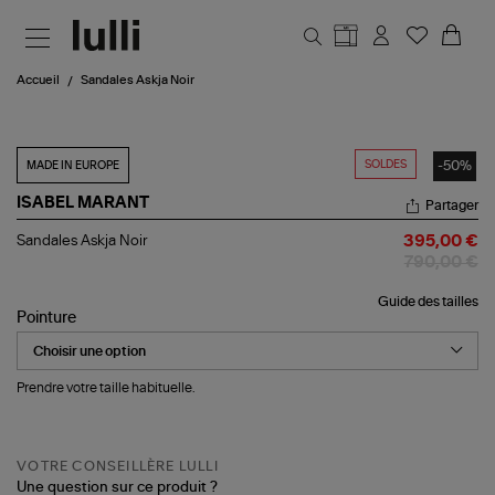
Aller au contenu principal
Accueil
Sandales Askja Noir
SOLDES
-50%
MADE IN EUROPE
ISABEL MARANT
Partager
Sandales
Sandales Askja Noir
395,00 €
Askja
790,00 €
Noir
Guide des tailles
Pointure
Prendre votre taille habituelle.
VOTRE CONSEILLÈRE LULLI
Une question sur ce produit ?