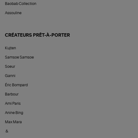
Baobab Collection
Assouline
CRÉATEURS PRÊT-À-PORTER
Kujten
Samsoe Samsoe
Soeur
Ganni
Éric Bompard
Barbour
Ami Paris
Anine Bing
Max Mara
&