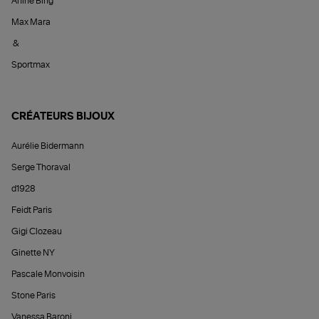
Anine Bing
Max Mara
&
Sportmax
CRÉATEURS BIJOUX
Aurélie Bidermann
Serge Thoraval
d1928
Feidt Paris
Gigi Clozeau
Ginette NY
Pascale Monvoisin
Stone Paris
Vanessa Baroni