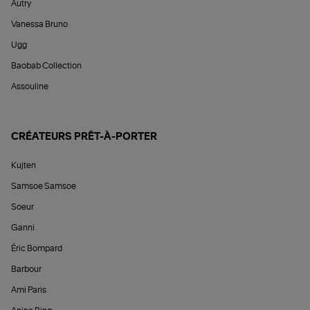
Autry
Vanessa Bruno
Ugg
Baobab Collection
Assouline
CRÉATEURS PRÊT-À-PORTER
Kujten
Samsoe Samsoe
Soeur
Ganni
Éric Bompard
Barbour
Ami Paris