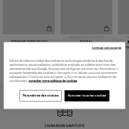
NOUVELLE COLLECTION
N
JEROME DREYFUSS
TORAL
Sac Bobi S Cuir Lamé
Mocassins Killian Sport
Veste
Continuer sans accepter
Champagne
Mousse
480,00 €
189,00 €
lulli-sur-la-toile.com utilise des cookies et technologies similaires à des fins de
performance, personnalisation, publicité et analyses, en collaboration avec des
partenaires tels que Google. Vous pouvez configurer vos choix via « Paramétrer »,
accepter l’ensemble des cookies (« J’accepte ») ou refuser ceux non strictement
nécessaires (« Continuer sans accepter »). Pour en savoir plus sur l’utilisation de
vos données,
consulter notre politique de cookies
Paramètres des cookies
Autoriser tous les cookies
LIVRAISON GRATUITE