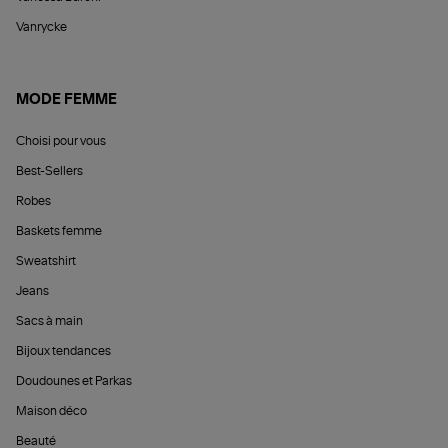
Vanrycke
MODE FEMME
Choisi pour vous
Best-Sellers
Robes
Baskets femme
Sweatshirt
Jeans
Sacs à main
Bijoux tendances
Doudounes et Parkas
Maison déco
Beauté