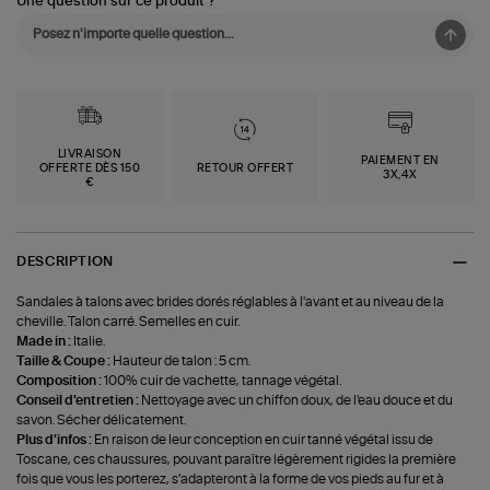
Une question sur ce produit ?
LIVRAISON
PAIEMENT EN
OFFERTE DÈS 150
RETOUR OFFERT
3X,4X
€
DESCRIPTION
Sandales à talons avec brides dorés réglables à l'avant et au niveau de la
cheville. Talon carré. Semelles en cuir.
Made in :
Italie.
Taille & Coupe :
Hauteur de talon : 5 cm.
Composition :
100% cuir de vachette, tannage végétal.
Conseil d'entretien :
Nettoyage avec un chiffon doux, de l'eau douce et du
savon. Sécher délicatement.
Plus d'infos :
En raison de leur conception en cuir tanné végétal issu de
Toscane, ces chaussures, pouvant paraître légèrement rigides la première
fois que vous les porterez, s'adapteront à la forme de vos pieds au fur et à