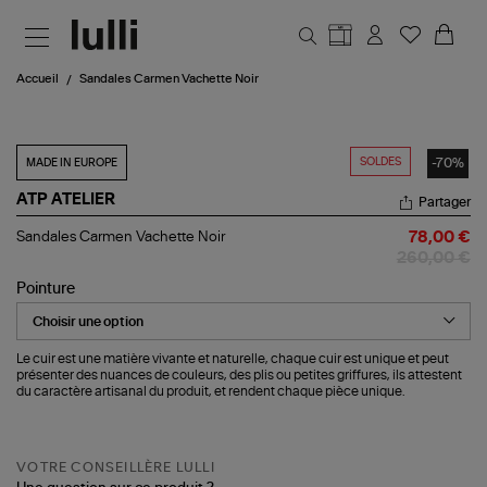
Aller au contenu principal
Accueil
Sandales Carmen Vachette Noir
SOLDES
-70%
MADE IN EUROPE
ATP ATELIER
Partager
Sandales
Sandales Carmen Vachette Noir
78,00 €
Carmen
260,00 €
Vachette
Noir
Pointure
Le cuir est une matière vivante et naturelle, chaque cuir est unique et peut
présenter des nuances de couleurs, des plis ou petites griffures, ils attestent
du caractère artisanal du produit, et rendent chaque pièce unique.
VOTRE CONSEILLÈRE LULLI